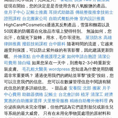
從現在開始，您的決定是是否使用含有八氧酸鹽的產品。
坐月子中心
記帳士推薦
耳掛式助聽器
傳統整復推拿技術士
證照課程
台北搬家公司
自助式餐點外燴
室內設計推薦
HighCare®Cosmetics通過其反劑產品，雪藻和麵霜以及
50因素的防曬霜在化妝品市場上變得特別。 無論如何，您
出汗，在陽光下旋轉，用水，毛巾等浸泡。
屋頂防水
高雄
律師推薦
撥筋技術課程
台中眼科
隨著時間的流逝，它越來
越受到保護，可以防止紫外線的有害影響，因此建議更新防
曬。
外燴茶點
台中產後護理之家
如何申請台胞證
清潔公
司費用
除白蟻
如果您呆在一天中，則應每2-3小時重新安
裝皮膚。
毛孔粗大醫美
wordpress
您知道為什麼使用防曬
霜非常重要嗎？ 通過使用我們的網站並單擊“接受”按鈕，您
可以注意我們的信息。 您可以在數據管理信息中閱讀有關
此信息的更多詳細信息。 - 甜品桌
安養院 北部
搬家
月子
中心費用
助聽器價格
記帳士
台北會計師
植牙
清潔工
經濟
實惠的自助搬家選擇
大里整骨服務
精緻自助餐外燴料理
內
分泌疾病尚未完全理解，但他們認為它們是對胎兒或新生兒
等系統的最大威脅。 只有在未用化學物質處理的原材料和