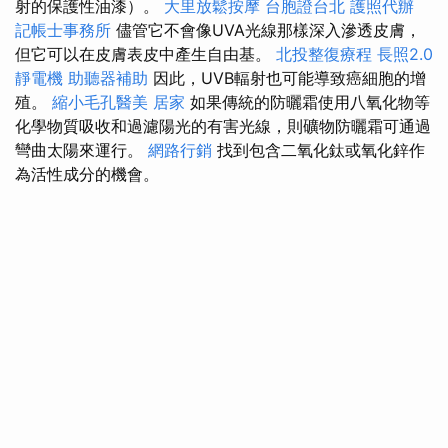
射的保護性油漆）。
大里放鬆按摩
台胞證台北
護照代辦
記帳士事務所
儘管它不會像UVA光線那樣深入滲透皮膚，
但它可以在皮膚表皮中產生自由基。
北投整復療程
長照2.0
靜電機
助聽器補助
因此，UVB輻射也可能導致癌細胞的增
殖。
縮小毛孔醫美
居家
如果傳統的防曬霜使用八氧化物等
化學物質吸收和過濾陽光的有害光線，則礦物防曬霜可通過
彎曲太陽來運行。
網路行銷
找到包含二氧化鈦或氧化鋅作
為活性成分的機會。