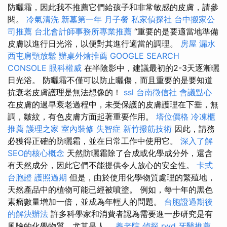
防曬霜，因此我不推薦它們給孩子和非常敏感的皮膚，請參
閱。
冷氣清洗
新墓第一年
月子餐
私家偵探社
台中搬家公
司推薦
台北會計師事務所專業推薦
“重要的是要適當地準備
皮膚以進行日光浴，以便對其進行適當的調理。
房屋 漏水
西屯肩頸放鬆
辦桌外燴推薦
GOOGLE SEARCH
CONSOLE
眼科權威
在半陰影中，建議最初的2-3天逐漸曬
日光浴。 防曬霜不僅可以防止曬傷，而且重要的是要知道
抗衰老皮膚護理是無法想像的！
ssl
台南徵信社
會議點心
在皮膚的過早衰老過程中，未受保護的皮膚護理在下垂，無
調，皺紋，有色皮膚方面起著重要作用。
塔位價格
冷凍櫃
推薦
護理之家
室內裝修
失智症
新竹撥筋技術
因此，請務
必獲得正確的防曬霜，並在日常工作中使用它。
深入了解
SEO的核心概念
天然防曬霜除了合成或化學成分外，還含
有天然成分，因此它們不能提供令人放心的安全性。
卡式
台胞證
護照過期
但是，由於使用化學物質處理的繁殖地，
天然產品中的植物可能已經被噴塗。 例如，每十年的黑色
素瘤數量增加一倍，並成為年輕人的問題。
台胞證過期後
的解決辦法
許多科學家和消費者認為需要進一步研究是有
風險的化學物質，尤其是人。
養老院
偵探
rwd
牙醫推薦