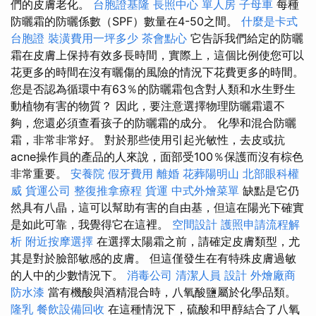
們的皮膚老化。
台胞證基隆
長照中心 單人房
子母車
每種
防曬霜的防曬係數（SPF）數量在4-50之間。
什麼是卡式
台胞證
裝潢費用一坪多少
茶會點心
它告訴我們給定的防曬
霜在皮膚上保持有效多長時間，實際上，這個比例使您可以
花更多的時間在沒有曬傷的風險的情況下花費更多的時間。
您是否認為循環中有63％的防曬霜包含對人類和水生野生
動植物有害的物質？ 因此，要注意選擇物理防曬霜還不
夠，您還必須查看孩子的防曬霜的成分。 化學和混合防曬
霜，非常非常好。 對於那些使用引起光敏性，去皮或抗
acne操作員的產品的人來說，面部受100％保護而沒有棕色
非常重要。
安養院
假牙費用
離婚
花葬陽明山
北部眼科權
威
貨運公司
整復推拿療程
貨運
中式外燴菜單
缺點是它仍
然具有八晶，這可以幫助有害的自由基，但這在陽光下確實
是如此可靠，我覺得它在這裡。
空間設計
護照申請流程解
析
附近按摩選擇
在選擇太陽霜之前，請確定皮膚類型，尤
其是對於臉部敏感的皮膚。 但這僅發生在有特殊皮膚過敏
的人中的少數情況下。
消毒公司
清潔人員
設計
外燴廠商
防水漆
當有機酸與酒精混合時，八氧酸鹽屬於化學品類。
隆乳
餐飲設備回收
在這種情況下，硫酸和甲醇結合了八氧