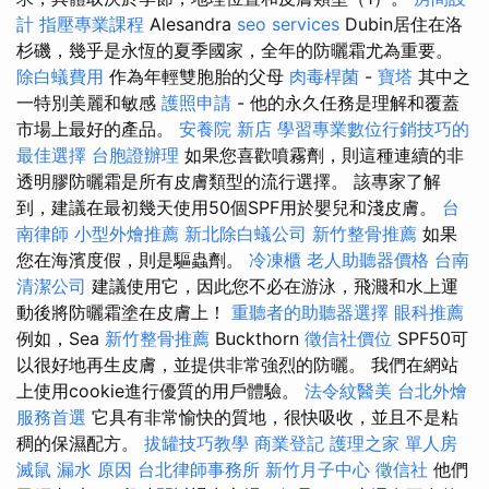
計
指壓專業課程
Alesandra
seo services
Dubin居住在洛
杉磯，幾乎是永恆的夏季國家，全年的防曬霜尤為重要。
除白蟻費用
作為年輕雙胞胎的父母
肉毒桿菌
-
寶塔
其中之
一特別美麗和敏感
護照申請
- 他的永久任務是理解和覆蓋
市場上最好的產品。
安養院 新店
學習專業數位行銷技巧的
最佳選擇
台胞證辦理
如果您喜歡噴霧劑，則這種連續的非
透明膠防曬霜是所有皮膚類型的流行選擇。 該專家了解
到，建議在最初幾天使用50個SPF用於嬰兒和淺皮膚。
台
南律師
小型外燴推薦
新北除白蟻公司
新竹整骨推薦
如果
您在海濱度假，則是驅蟲劑。
冷凍櫃
老人助聽器價格
台南
清潔公司
建議使用它，因此您不必在游泳，飛濺和水上運
動後將防曬霜塗在皮膚上！
重聽者的助聽器選擇
眼科推薦
例如，Sea
新竹整骨推薦
Buckthorn
徵信社價位
SPF50可
以很好地再生皮膚，並提供非常強烈的防曬。 我們在網站
上使用cookie進行優質的用戶體驗。
法令紋醫美
台北外燴
服務首選
它具有非常愉快的質地，很快吸收，並且不是粘
稠的保濕配方。
拔罐技巧教學
商業登記
護理之家 單人房
滅鼠
漏水 原因
台北律師事務所
新竹月子中心
徵信社
他們