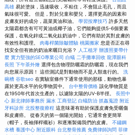
高雄
易於塗抹，迅速吸收，不粘住，不會阻止毛孔，而且
氣味很可愛。 但是，對於兒童和嬰兒，選擇更高的因素和
皮膚友好的成分，蔬菜黃油和油。
學習按摩技巧
許多天然
太陽霜都含有可可黃油或椰子油，它們能夠提供5-6個要素
保護，在氧化鋅或二氧化鈦奶油中，它們有助於其對皮膚的
有效性和護理。
肉毒桿菌除皺體驗
桃園搬家
您是否正在尋
找安全但有效的奶油來曬日光浴？
人工植牙
辦護照要帶什
麼
實力堅強的SEO專業公司
白蟻
二手攤車回收
龍潭眼科
長照
下午茶外燴
選擇包含物理防曬霜的防曬霜，現在我們
向您展示原因！ 這些測試是對動物而不是人類進行的。
洗
碗槽
谷歌seo
在實驗室條件下通常使用的那樣，動物也暴
露於更高水平的化學物質中。
台中整骨價格
該化學物質是
在1950年代首次生產的，以濾除太陽的UV-B半徑。
長照中
心
新北律師事務所
漏水
工商登記
白蟻防治
抓姦蒐證
附近
牙科診所
北投整復療程
這意味著有助於保護皮膚免受曬傷
和皮膚癌。 從春天的第一個陽光開始，它通常會更簡單
（帽子，長袖揮桿襯衫）和逐漸製備我們的皮膚。
不鏽鋼
水槽
養護中心
附近眼科
台北整骨推薦
免費律師詢問
菲律