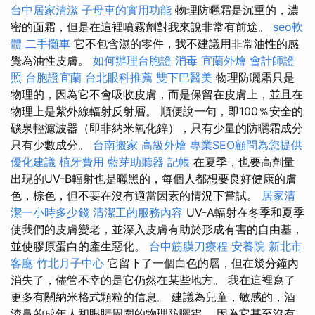
台中居家清潔
子母車的實用功能
物理防曬霜是沉重的，濃
密的面霜，但是在這裡噴霧劑對我來說非常有前途。
seo軟
體
二手攤車
它不包含濕的零件，我不建議用非常油性的感
覺為油性皮膚。
如何辦理台胞證
消毒
宜蘭外燴
會計師證
照
台胞證宜蘭
台北眼科推薦
雙下巴醫美
物理防曬霜只是
物理的，因為它不會吸收皮膚，而是保留在皮膚上，並且在
物理上是紫外線輻射反射層。 順便說一句，即100％安全的
礦泉輕濾波器（即非納米氧化鋅），只有少量的防曬霜成分
只有少數成分。
台南搬家
高級外燴
專業SEO顧問為您提供
優化建議
植牙費用
藍芽助聽器
記帳
在夏季，也要高劑量
出現的UV-B輻射也是曬黑的，每個人都想要良好健康的膚
色，棕色，但不要在沒有適當因素的情況下嘗試。
居家清
潔一小時多少錢
清潔工的服務內容
UV-A輻射在冬季和夏季
使我們的皮膚變老，並深入皮膚有助於形成有害的自由基，
並使膠原蛋白的產生惡化。
台中筋膜刀療程
安養院 新北市
客廳
竹北月子中心
它留下了一個白色的層，但在幾分鐘內
消失了，儘管不幸的是它仍然在某些地方。 我在這裡寫了
更多有關納米格式顆粒的信息。 建議為兒童，敏感的，酒
渣鼻的成年人和眼睛周圍的物理防曬霜。 因為它甚至沒有