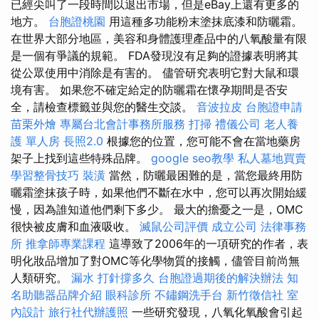
已經尖叫了一段時間以退出市場，但是eBay上還有更多的
地方。
台胞證桃園
用這種多功能粉末塗抹底漆和防曬霜。
在世界大部分地區，美容和身體護理產品中的八氧酸量有限
是一個有爭議的規範。 FDA發現沒有足夠的證據表明將其
從公眾使用中消除是有害的。 儘管研究表明它對大鼠和環
境有害。 如果您不確定給定的防曬霜在懷孕期間是否安
全，請檢查標籤並與您的醫生交談。
音波拉皮
台胞證申請
苗栗外燴
專屬台北會計事務所服務
打掃
禮儀公司
老人養
護 單人房
長照2.0
根據您的位置，您可能不會在當地藥房
架子上找到這些特殊品牌。
google seo教學
私人墓地買賣
學習整骨技巧
裝潢
當然，防曬最困難的是，當您最終用防
曬霜塗抹孩子時，如果他們不斷在水中，您可以再次開始緩
慢，因為誰知道他們剩下多少。 最大的擔憂之一是，OMC
很快被皮膚和血液吸收。
滅鼠公司評價
成立公司
法律事務
所
推拿師專業課程
這導致了2006年的一項研究的作者，表
明化妝品增加了對OMC等化學物質的接觸，儘管目前尚無
人類研究。
漏水 打針撐多久
台胞證過期後的解決辦法
知
名助聽器品牌介紹
眼科診所
不鏽鋼洗手台
新竹徵信社
室
內設計
旅行社代辦護照
一些研究發現，八氧化氧酸會引起