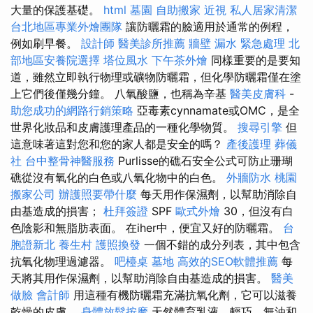
大量的保護基礎。
html
墓園
自助搬家
近視
私人居家清潔
台北地區專業外燴團隊
讓防曬霜的臉適用於通常的例程，
例如刷早餐。
設計師
醫美診所推薦
牆壁 漏水 緊急處理
北
部地區安養院選擇
塔位風水
下午茶外燴
同樣重要的是要知
道，雖然立即執行物理或礦物防曬霜，但化學防曬霜僅在塗
上它們後僅幾分鐘。 八氧酸鹽，也稱為辛基
醫美皮膚科
-
助您成功的網路行銷策略
亞毒素cynnamate或OMC，是全
世界化妝品和皮膚護理產品的一種化學物質。
搜尋引擎
但
這意味著這對您和您的家人都是安全的嗎？
產後護理
葬儀
社
台中整骨神醫服務
Purlisse的礁石安全公式可防止珊瑚
礁從沒有氧化的白色或八氧化物中的白色。
外牆防水
桃園
搬家公司
辦護照要帶什麼
每天用作保濕劑，以幫助消除自
由基造成的損害；
杜拜簽證
SPF
歐式外燴
30，但沒有白
色陰影和無脂肪表面。 在iher中，便宜又好的防曬霜。
台
胞證新北
養生村
護照換發
一個不錯的成分列表，其中包含
抗氧化物理過濾器。
吧檯桌
墓地
高效的SEO軟體推薦
每
天將其用作保濕劑，以幫助消除自由基造成的損害。
醫美
做臉
會計師
用這種有機防曬霜充滿抗氧化劑，它可以滋養
乾燥的皮膚。
身體放鬆按摩
天然體育乳液，輕巧，無油和