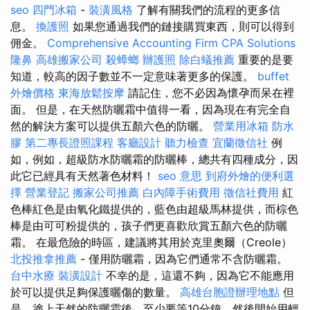
seo
四門冰箱
-
裝潢風格
了解有關我們的流程的更多信
息。
換護照
如果您通過我們的鏈接購買東西，則可以得到
佣金。
Comprehensive Accounting Firm CPA Solutions
隆鼻
高雄搬家公司
殺蟑螂
辦護照
除白蟻推薦
重要的是要
知道，較高的因子數並不一定意味著更多的保護。
buffet
外燴價格
東海放鬆按摩
請記住，您不必因為懷孕而呆在裡
面。 但是，在天然防曬霜中值得一看，因為現在有完全自
然的解決方案可以提供五顏六色的防曬。
營業用冰箱
防水
膠
第二專長證照課程
客廳設計
聽力檢查
宜蘭徵信社
例
如，例如，超級防水防曬霜的防曬棒，總共有四種成分，因
此它已經具有天然著色材料！
seo 意思
到府外燴的便利選
擇
營業登記
搬家公司推薦
白內障手術費用
徵信社費用
紅
色棒紅色是由氧化鐵提供的，藍色由超級馬林提供，而棕色
棒是由可可粉提供的，孩子們更喜歡欣賞五顏六色的防曬
霜。 在最危險的時區，建議將其用於克里奧爾（Creole）
北投推拿推薦
- 僅用防曬霜，因為它們通常不含防曬霜。
台中水療
裝潢設計
不幸的是，這還不夠，因為它不能應用
於可以提供足夠保護曬傷的數量。
高雄台胞證辦理地點
但
是，塗上天然的防曬霜後，至少要等10分鐘，然後開始用輕