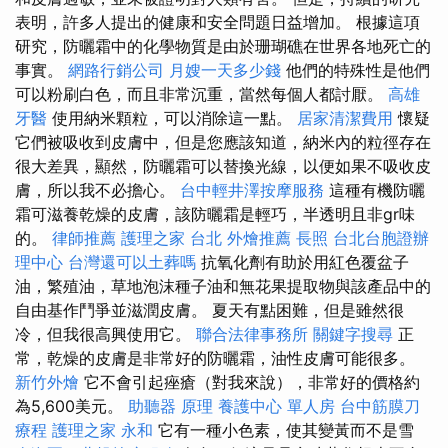
表明，許多人提出的健康和安全問題日益增加。 根據這項
研究，防曬霜中的化學物質是由於珊瑚礁在世界各地死亡的
事實。
網路行銷公司
月嫂一天多少錢
他們的特殊性是他們
可以粉刷白色，而且非常沉重，當然每個人都討厭。
高雄
牙醫
使用納米顆粒，可以消除這一點。
居家清潔費用
懷疑
它們被吸收到皮膚中，但是您應該知道，納米內的粒徑存在
很大差異，顯然，防曬霜可以替換光線，以便如果不吸收皮
膚，所以我不必擔心。
台中輕井澤按摩服務
這種有機防曬
霜可滋養乾燥的皮膚，該防曬霜是輕巧，半透明且非gr味
的。
律師推薦
護理之家 台北
外燴推薦
長照
台北台胞證辦
理中心
台灣還可以土葬嗎
抗氧化劑有助於用紅色覆盆子
油，繁殖油，草地泡沫種子油和無花果提取物與該產品中的
自由基作鬥爭並滋潤皮膚。 夏天有點困難，但是雖然很
冷，但我很高興使用它。
聯合法律事務所
關鍵字搜尋
正
常，乾燥的皮膚是非常好的防曬霜，油性皮膚可能很多。
新竹外燴
它不會引起痤瘡（對我來說），非常好的價格約
為5,600美元。
助聽器 原理
養護中心 單人房
台中筋膜刀
療程
護理之家 永和
它有一種小色素，使其變黃而不是雪