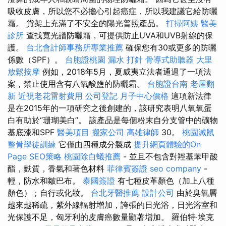
吸收皮膚，所以您不必擔心引起癌症，所以我建議它給防曬
霜。 貨架上充滿了不安全的陽光普照產品。
打掃阿姨
醫美
診所
查找寬光譜防曬霜，可提供防止UVA和UVB射線的保
護。
台北會計師事務所專業推薦
確保您有30或更多的防曬
係數（SPF）。
台胞證桃園
漏水 打針
骨導式助聽器
大里
放鬆按摩
例如，2018年5月，夏威夷立法者通過了一項法
案，禁止使用含有八氧酸鹽的防曬霜。
台胞證台南
老屋翻
新
近視老花雷射費用
公司登記
月子中心價格
這項新法律
是在2015年的一項研究之後創建的，該研究表明八氧氧蛋
白有助於“珊瑚美白”。 該產品是每個粉末自分支管中的礦物
基底漆和SPF
醫美項目
搬家公司
高雄律師
30。
桃園滅鼠
整骨學徒訓練
它僅由四種成分製成
提升網頁體驗的On
Page SEO策略
桃園除白蟻推薦
- 並且不包含對羥基苯甲酸
酯，麩質，香氣和著色材料
菲律賓簽證
seo company
-
輕，防水和皺巴布。
泰國簽證
有七種皮革顏色（加上八種
顏色）；自行或化妝。
台北牙醫推薦
設計公司
由於臭氧層
越來越稀疏，紫外線輻射增加，誇張的日光浴，日光浴室和
光保護不足，匈牙利的皮膚癌數量顯著增加。 羅伯特·埃克