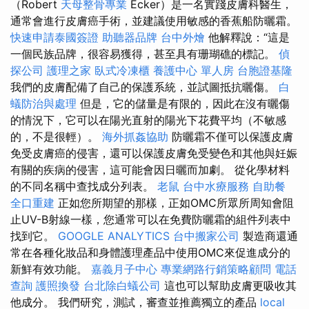
（Robert
天母整骨專業
Ecker）是一名實踐皮膚科醫生，
通常會進行皮膚癌手術，並建議使用敏感的香蕉船防曬霜。
快速申請泰國簽證
助聽器品牌
台中外燴
他解釋說：“這是
一個民族品牌，很容易獲得，甚至具有珊瑚礁的標記。
偵
探公司
護理之家
臥式冷凍櫃
養護中心 單人房
台胞證基隆
我們的皮膚配備了自己的保護系統，並試圖抵抗曬傷。
白
蟻防治與處理
但是，它的儲量是有限的，因此在沒有曬傷
的情況下，它可以在陽光直射的陽光下花費平均（不敏感
的，不是很輕）。
海外抓姦協助
防曬霜不僅可以保護皮膚
免受皮膚癌的侵害，還可以保護皮膚免受變色和其他與妊娠
有關的疾病的侵害，這可能會因日曬而加劇。 從化學材料
的不同名稱中查找成分列表。
老鼠
台中水療服務
自助餐
全口重建
正如您所期望的那樣，正如OMC所眾所周知會阻
止UV-B射線一樣，您通常可以在免費防曬霜的組件列表中
找到它。
GOOGLE ANALYTICS
台中搬家公司
製造商還通
常在各種化妝品和身體護理產品中使用OMC來促進成分的
新鮮有效功能。
嘉義月子中心
專業網路行銷策略顧問
電話
查詢
護照換發
台北除白蟻公司
這也可以幫助皮膚更吸收其
他成分。 我們研究，測試，審查並推薦獨立的產品
local