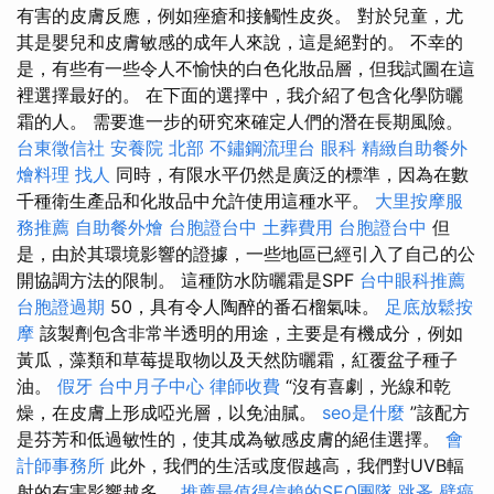
有害的皮膚反應，例如痤瘡和接觸性皮炎。 對於兒童，尤
其是嬰兒和皮膚敏感的成年人來說，這是絕對的。 不幸的
是，有些有一些令人不愉快的白色化妝品層，但我試圖在這
裡選擇最好的。 在下面的選擇中，我介紹了包含化學防曬
霜的人。 需要進一步的研究來確定人們的潛在長期風險。
台東徵信社
安養院 北部
不鏽鋼流理台
眼科
精緻自助餐外
燴料理
找人
同時，有限水平仍然是廣泛的標準，因為在數
千種衛生產品和化妝品中允許使用這種水平。
大里按摩服
務推薦
自助餐外燴
台胞證台中
土葬費用
台胞證台中
但
是，由於其環境影響的證據，一些地區已經引入了自己的公
開協調方法的限制。 這種防水防曬霜是SPF
台中眼科推薦
台胞證過期
50，具有令人陶醉的番石榴氣味。
足底放鬆按
摩
該製劑包含非常半透明的用途，主要是有機成分，例如
黃瓜，藻類和草莓提取物以及天然防曬霜，紅覆盆子種子
油。
假牙
台中月子中心
律師收費
“沒有喜劇，光線和乾
燥，在皮膚上形成啞光層，以免油膩。
seo是什麼
”該配方
是芬芳和低過敏性的，使其成為敏感皮膚的絕佳選擇。
會
計師事務所
此外，我們的生活或度假越高，我們對UVB輻
射的有害影響越多。
推薦最值得信賴的SEO團隊
跳蚤
壁癌