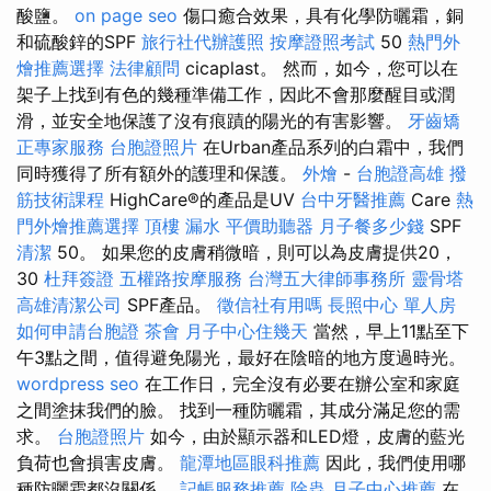
酸鹽。
on page seo
傷口癒合效果，具有化學防曬霜，銅
和硫酸鋅的SPF
旅行社代辦護照
按摩證照考試
50
熱門外
燴推薦選擇
法律顧問
cicaplast。 然而，如今，您可以在
架子上找到有色的幾種準備工作，因此不會那麼醒目或潤
滑，並安全地保護了沒有痕蹟的陽光的有害影響。
牙齒矯
正專家服務
台胞證照片
在Urban產品系列的白霜中，我們
同時獲得了所有額外的護理和保護。
外燴
-
台胞證高雄
撥
筋技術課程
HighCare®的產品是UV
台中牙醫推薦
Care
熱
門外燴推薦選擇
頂樓 漏水
平價助聽器
月子餐多少錢
SPF
清潔
50。 如果您的皮膚稍微暗，則可以為皮膚提供20，
30
杜拜簽證
五權路按摩服務
台灣五大律師事務所
靈骨塔
高雄清潔公司
SPF產品。
徵信社有用嗎
長照中心 單人房
如何申請台胞證
茶會
月子中心住幾天
當然，早上11點至下
午3點之間，值得避免陽光，最好在陰暗的地方度過時光。
wordpress seo
在工作日，完全沒有必要在辦公室和家庭
之間塗抹我們的臉。 找到一種防曬霜，其成分滿足您的需
求。
台胞證照片
如今，由於顯示器和LED燈，皮膚的藍光
負荷也會損害皮膚。
龍潭地區眼科推薦
因此，我們使用哪
種防曬霜都沒關係。
記帳服務推薦
除蟲
月子中心推薦
在