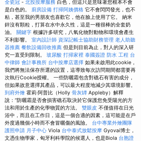
全瓷冠
-
北投按摩服務
白色，但這只是意味著您根本不會
是白色的。
廚房設備
打掃阿姨價格
它不會閃閃發光，也不
粘，甚至我的男朋友也喜歡它，他在臉上使用了它。 納米
鋅沒有顆粒，打算在水中永久性，這是一種很棒的全套奶
油。
關鍵字
根據許多研究，八氧化物對動物和環境會產生
不利影響。
室內設計師
資深記帳士協助財務管理
老人助聽
器推薦
餐飲設備回收推薦
但是到目前為止，對人的深入研
究一直受到限制。
玻尿酸
打掃家裡
泰國簽證
防水 工程
台
中律師
會計事務所
台中按摩店選擇
如果未啟用此cookie，
我們將無法保存所選的設置，這導致每次訪問期間都需要再
次執行Cookie授權。 一些防曬霜包含對礁石有害的成分，
但如果故意選擇其產品，可以最大程度地減少其環境影響。
到府外燴
霍莉·阿普比（Holly
骨灰罈
Appleby）解釋
說：“防曬霜是否會損害礁石取決於它保護您免受陽光的方
法和用於生產的化學物質的方法。
雙眼皮
不僅值得在日光
浴中，而且在工作日，這是一個合適的因素，這可能是在戶
外度過幾個小時而不會冒曬傷的風險。
台中專業外燴團隊
護照申請
月子中心
Viola
台中泰式放鬆按摩
Gyovai博士，
文憑生物學家，匈牙利科學院的候選人，也是Biola
台胞證