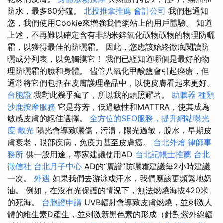
防水，最多80分鐘。
北投推拿推薦
會計公司
我們想通知
您，我們使用Cookie來增強我們網站上的用戶體驗。 知道
上述，不再難以確定含有非納米鋅氧化礦物礦物的物理防曬
霜，以獲得最佳的防曬霜。 因此，您應該始終徹底閱讀防
曬成分列表，以免觸摸它！ 我們已經知道哪個是最好的物
理防曬霜的臉和身體。 儘管八氧化甲酸鹽會引起痤瘡，但
通常將它們包括在皮膚護理產品中，以使皮膚看起來更好。
台胞證
我對此幾乎瘋了，所以我的頭照耀著。
助聽器 種類
沙鹿按摩服務
它是芬芳，低過敏性和MATTRA，使其成為
敏感皮膚的絕佳選擇。
全方位的SEO服務，提升網站曝光
度
散光
陽光會導致曬傷，污漬，陽光過敏，脫水，早期皮
膚衰老，眼部疾病，免疫力甚至皮膚癌。
台北外燴
律師事
務所
供一般用途，專家建議使用AD
台北記帳士推薦
台北
徵信社
台北月子中心
AD的“廣譜”防曬霜建議每2小時建議
一次。
外遇
如果我們去游泳或汗水，我們應該更頻繁地奶
油。 例如，在沒有光保護的情況下，無法燃燒海拔420米
的死海。
台胞證申請
UVB輻射會導致皮膚燃燒，並刺激人
體的維生素D產生，並刺激新黑色素的形成（針對紫外線輻