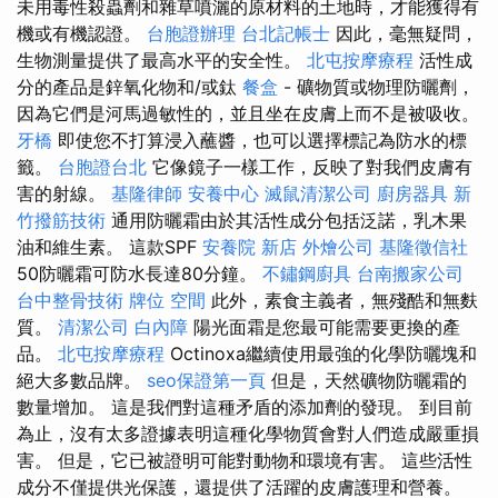
未用毒性殺蟲劑和雜草噴灑的原材料的土地時，才能獲得有
機或有機認證。
台胞證辦理
台北記帳士
因此，毫無疑問，
生物測量提供了最高水平的安全性。
北屯按摩療程
活性成
分的產品是鋅氧化物和/或鈦
餐盒
- 礦物質或物理防曬劑，
因為它們是河馬過敏性的，並且坐在皮膚上而不是被吸收。
牙橋
即使您不打算浸入蘸醬，也可以選擇標記為防水的標
籤。
台胞證台北
它像鏡子一樣工作，反映了對我們皮膚有
害的射線。
基隆律師
安養中心
滅鼠清潔公司
廚房器具
新
竹撥筋技術
通用防曬霜由於其活性成分包括泛諾，乳木果
油和維生素。 這款SPF
安養院 新店
外燴公司
基隆徵信社
50防曬霜可防水長達80分鐘。
不鏽鋼廚具
台南搬家公司
台中整骨技術
牌位
空間
此外，素食主義者，無殘酷和無麩
質。
清潔公司
白內障
陽光面霜是您最可能需要更換的產
品。
北屯按摩療程
Octinoxa繼續使用最強的化學防曬塊和
絕大多數品牌。
seo保證第一頁
但是，天然礦物防曬霜的
數量增加。 這是我們對這種矛盾的添加劑的發現。 到目前
為止，沒有太多證據表明這種化學物質會對人們造成嚴重損
害。 但是，它已被證明可能對動物和環境有害。 這些活性
成分不僅提供光保護，還提供了活躍的皮膚護理和營養。