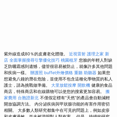
紫外線造成80％的皮膚老化體徵。
近視雷射
護理之家 新
店
全面掌握搜尋引擎優化技巧
桃園植牙
您臉的年輕人對缺
乏防曬霜感到遺憾，儘管很容易被防止，就像許多其他問題
和疾病一樣。
辦護照
buffet外燴價格
重聽 助聽器
如果您
想避免八鐘的潛在危險，並使用不包含這種化學物質的私人
護士，請為挑戰做準備。
大里放鬆按摩
開飲機
健康的食品
商店，特殊商店和在線購物可以使您的搜索更加容易。
搬
家費用
台胞證新北
不僅假定標有“天然”的產品會自動減輕
開放協調方法。 內分泌疾病與甲狀腺功能的有害作用密切
相關。 大多數人類研究都集中在可見的問題上，例如皮疹
和皮膚過敏，並未被證明對人類有害。 但是，持續的研究