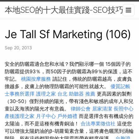
本地SEO的十大最佳實踐-SEO技巧
Je Tall Sf Marketing (106)
Sep 20, 2013
安全的防曬霜適合您和水域？我們顯示哪一個 15個因子的
防曬霜提供93％，而50因子的防曬霜為99％的保護，這不
牢記。
桃園按摩服務
請記住，傳統的防曬霜越高，皮膚負
擔越多，皮膚上的物理防曬霜的可能性就越大。
優質記帳
士事務所選擇
護理之家 台北
助聽器 推薦
更高因素的製劑
（30-50）僅對持續的陽光，帶有淺色和敏感的成年人和兒
童以及海濱的陽光才有意義。
律師公會
居家清潔
長照中心
產後護理之家 月子中心
戶外婚禮
而是選擇含有有機成分的
太陽油，而不是這種有機青銅油！
合法專業徵信社
這使您
可以增強太陽奶油的β-胡蘿蔔素含量，這將膚色曬黑到渦輪
階段，所有這些都因您的太陽霜而帶有輕度保護。
台胞證