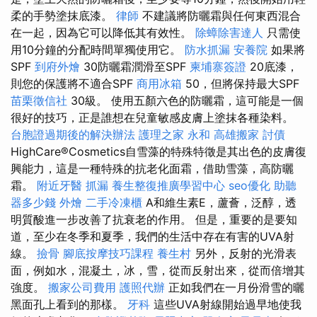
柔的手勢塗抹底漆。
律師
不建議將防曬霜與任何東西混合
在一起，因為它可以降低其有效性。
除蟑除害達人
只需使
用10分鐘的分配時間單獨使用它。
防水抓漏
安養院
如果將
SPF
到府外燴
30防曬霜潤滑至SPF
柬埔寨簽證
20底漆，
則您的保護將不適合SPF
商用冰箱
50，但將保持最大SPF
苗栗徵信社
30級。 使用五顏六色的防曬霜，這可能是一個
很好的技巧，正是誰想在兒童敏感皮膚上塗抹各種染料。
台胞證過期後的解決辦法
護理之家 永和
高雄搬家
討債
HighCare®Cosmetics自雪藻的特殊特徵是其出色的皮膚復
興能力，這是一種特殊的抗老化面霜，借助雪藻，高防曬
霜。
附近牙醫
抓漏
養生整復推廣學習中心
seo優化
助聽
器多少錢
外燴
二手冷凍櫃
A和維生素E，蘆薈，泛醇，透
明質酸進一步改善了抗衰老的作用。 但是，重要的是要知
道，至少在冬季和夏季，我們的生活中存在有害的UVA射
線。
撿骨
腳底按摩技巧課程
養生村
另外，反射的光滑表
面，例如水，混凝土，冰，雪，從而反射出來，從而倍增其
強度。
搬家公司費用
護照代辦
正如我們在一月份滑雪的曬
黑面孔上看到的那樣。
牙科
這些UVA射線開始過早地使我