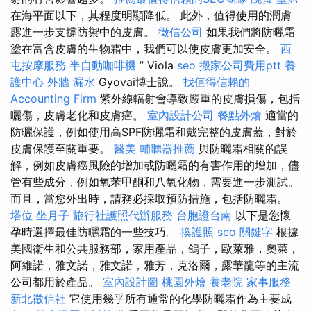
在海平面以下，其程度明顯降低。 此外，值得使用的潤膚
露進一步支撐防禦中的皮膚。
徵信公司
如果我們將防曬霜
塗在富含皮膚的生物霜中，我們可以使皮膚更加安全。
西
屯按摩服務
半自動咖啡機
” Viola
seo
搬家公司費用ptt
養
護中心
外牆 漏水
Gyovai博士說。
找值得信賴的
Accounting Firm
紫外線輻射會導致嚴重的皮膚損傷，包括
曬傷，皮膚老化和皮膚癌。
室內設計公司
餐點外燴
適當的
防曬保護，例如使用高SPF防曬霜和戴完整的皮膚蓋，對於
皮膚保護至關重要。
醫美
輔聽器推薦
與防曬霜相關的誤
解，例如皮膚癌風險的增加或防曬霜的有害作用的增加，儘
管有些成分，例如氧苯甲酮和八氧化物，需要進一步測試。
而且，當您外出時，請務必採取預防措施，包括防曬霜。
塔位
坐月子
旅行社護照代辦服務
台胞證台南
以下是您懷
孕時選擇最佳防曬霜的一些技巧。
換護照
seo 關鍵字
根據
美國衛生和公共服務部，家用產品，鴿子，歐萊雅，奧萊，
阿維諾，雅文諾，雅文諾，雅芳，克洛爾，露華龍等的主流
公司都用於產品。
室內設計圖
桃園外燴
養老院
家事服務
新北徵信社
它使用幾乎所有通常的化學防曬霜作為主要成