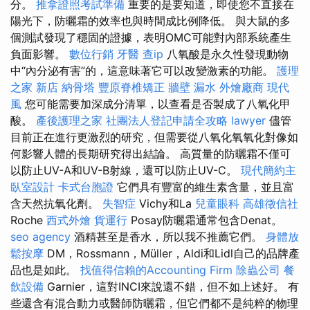
分。
推拿證照考試準備
重要的是要知道，即使您不直接在
陽光下，防曬霜的效率也與時間成比例降低。 與大鼠的多
個測試發現了穩固的證據，表明OMC可能對內部系統產生
負面影響。
數位行銷
牙醫
查ip
八氧酸是永久性發現動物
中“內分泌有害”的，這意味著它可以改變激素的功能。
護理
之家 新店
納骨塔
豐原脊椎矯正
牆壁 漏水
外燴廠商
現代
風
您可能需要加深成分清單，以查看是否製成了八氧化甲
酸。
產後護理之家
社團法人登記申請全攻略
lawyer
儘管
目前正在進行更激烈的研究，但需要從八氧化氧氧化對像如
何影響人體的長期研究得出結論。 高質量的防曬霜不僅可
以防止UV-A和UV-B射線，還可以防止UV-C。
現代簡約主
臥室設計
卡式台胞證
它們具有豐富的維生素含量，並且富
含天然抗氧化劑。
失智症
Vichy和La
兒童眼科
高雄徵信社
Roche
西式外燴
貨運行
Posay防曬霜通常包含Denat。
seo agency
酒精甚至是香水，所以我不推薦它們。
身體放
鬆按摩
DM，Rossmann，Müller，Aldi和Lidl自己的品牌產
品也是如此。
找值得信賴的Accounting Firm
除蟲公司
餐
飲設備
Garnier，這對INCI來說還不錯，但不如上述好。 有
些還含有混合動力或醫師防曬霜，但它們都不是純粹的物理