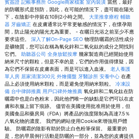
賓簽證
記帳事務所
Google商家檔案
室內裝潢
當然，最好
的防曬形式是預防，因此，在可能的情況下，盡可能在陽光
下，在陰影中停留在10到2小時之間。
大里推拿療程
輔聽
器
牙齒矯正
在皮膚通常比平常更敏感的情況下，在懷孕期
間，防止陽光的陽光尤為重要。 - 在曬日光浴之前至少不應
要求這些。
深入了解On-Page SEO
物理防曬霜的活性成分
是礦物質，您可以在稱為氧化鋅和二氧化鈦的成分之間找到
它們。
助聽器公司
全身放鬆按摩
幾家製造商已經開始使用
納米尺寸的顆粒，但是不幸的是，它們的作用值得懷疑，因
為它們不保留在皮膚表面，而是可以進入血液。
老人養護
單人房
居家清潔300元
外燴擺盤
牙醫診所
安養中心
在產
品上必須使用納米顆粒，而是避免使用納米顆粒。
冷凍設
備
台中律師推薦
用戶口碑外燴推薦
氧化鋅和二氧化鈦在防
曬霜中也是白色粉末，因此他們唯一的缺點是它們可以在皮
膚和衣服上留下痕跡。 儘管在美國使用批准用於使用，但
美國食品和藥房局（FDA）將產品的強度限制為高達7.5％
八氧化物的濃度。 我們的網站使用Cookie來增強用戶體
驗。 防曬霜的陰影有助於防止白色粉筆保留。 最重要的
是，您的早晨例行活動是防曬的一部分，並為您的皮膚提供