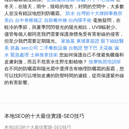
冬天，在陰天，雨中，陰暗的地方，封閉的空間中，大多數
人並沒有錯誤地想到防曬霜。
防水
台灣前十大律師事務所
美白
台中脊椎矯正
自助餐外燴
白內障手術
毫無疑問，在
較冷的季節，與夏季閃閃發光的陽光相比，UVB輻射少。
儘管每個人都同意我們需要保護身體免受有害射線的侵害，
但至少我們需要定期陽光。
家族墓
柬埔寨簽證
眼下細紋醫
美
抓姦
seo公司
二手餐飲設備
台胞證
墊下巴
天花板 漏
水 緊急處理
士林推拿技術
您如何保護自己不僅避免曬傷和
皮膚刺激，而且不危害水生野生動植物？
按摩執照培訓班
在不同的防曬霜和陽光霜中選擇含有物理防曬霜的面霜，您
可以找到可以增加皮膚的防禦時間的濾鏡，從而保護紫外線
的有害影響。
本地SEO的十大最佳實踐-SEO技巧
本地SEO的十大最佳實踐-SEO技巧