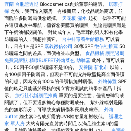
宜蘭
台胞證過期
Biocosmetics創始董事的建議。
居家打
掃
之後，我們進入藥房，有機商店，化妝品網絡商店，並
面臨許多防曬霜供您選擇。
天花板 漏水
起初，似乎不可能
在這項進攻中導航，儘管您要購買的曬黑，無論是曬黑還是
下午奶油都沒關係。 對於成年人，毛茸茸的男人和有化學
防曬霜的人，我想推薦它。
台中排毒養生館服務
可以看
出，只有1％是SPF
嘉義徵信公司
30和SPF
徵信社推薦
50
防曬霜之間的差異，而價格並非典型。
食品機械
護照過期
免費寫訴狀
精緻BUFFET外燴菜色
助聽器
此外，還可以看
出，50因子50個防曬霜不是10倍。
安養院 新北市
以前，
有100個因子防曬霜，但現在不可能允許歐盟提高全面保護
的幻想，因為沒有100％的保護措施對曬傷。
外燴佈置
SPF
值的確定只能基於嚴格的獨立官方測試的結果在產品上指
示。
旅行社代辦護照推薦
重要的是要注意，儘管您聽到或
閱讀了，但不要過多擔心每種防曬成分。 紫外線輻射是陽
光的無形部分，可導致皮膚損傷和長期皮膚癌。
外燴
buffet
維生素D合成所需的UVB輻射量相對較低。
護理之
家 單人房
大約有陽光直射的時間足以滿足維生素D的需
求，具體取決於季節，地理位置和皮膚類型（1）。
房間設