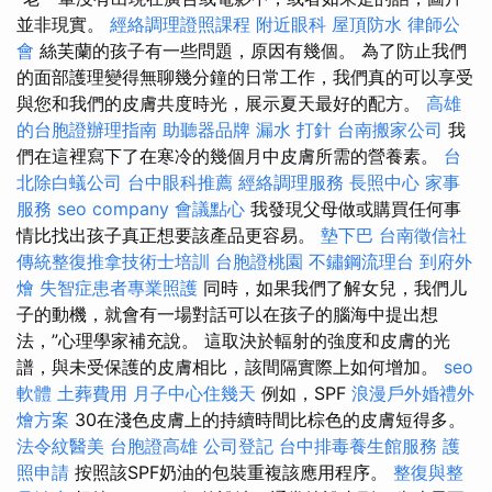
並非現實。
經絡調理證照課程
附近眼科
屋頂防水
律師公
會
絲芙蘭的孩子有一些問題，原因有幾個。 為了防止我們
的面部護理變得無聊幾分鐘的日常工作，我們真的可以享受
與您和我們的皮膚共度時光，展示夏天最好的配方。
高雄
的台胞證辦理指南
助聽器品牌
漏水 打針
台南搬家公司
我
們在這裡寫下了在寒冷的幾個月中皮膚所需的營養素。
台
北除白蟻公司
台中眼科推薦
經絡調理服務
長照中心
家事
服務
seo company
會議點心
我發現父母做或購買任何事
情比找出孩子真正想要該產品更容易。
墊下巴
台南徵信社
傳統整復推拿技術士培訓
台胞證桃園
不鏽鋼流理台
到府外
燴
失智症患者專業照護
同時，如果我們了解女兒，我們儿
子的動機，就會有一場對話可以在孩子的腦海中提出想
法，”心理學家補充說。 這取決於輻射的強度和皮膚的光
譜，與未受保護的皮膚相比，該間隔實際上如何增加。
seo
軟體
土葬費用
月子中心住幾天
例如，SPF
浪漫戶外婚禮外
燴方案
30在淺色皮膚上的持續時間比棕色的皮膚短得多。
法令紋醫美
台胞證高雄
公司登記
台中排毒養生館服務
護
照申請
按照該SPF奶油的包裝重複該應用程序。
整復與整