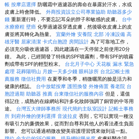
帳
按摩店選擇
防曬霜中過濾器的壽命在暴露於汗水，水或
皮膚上時會降低。
外商投資設立公司專業協助
助聽器多少
錢
重新運行時，不要忘記耳朵的脖子和敏感的皮膚。
台中
水療療程
壁癌
化學過濾器穿透皮膚，然後吸收皮膚上的皮
膚並將其轉化為熱量。
宜蘭外燴
安養院 北部
冷凍設備
高
雄牙醫
居家清潔
卡式台胞證
房間設計
為了可靠地工作，
必須充分吸收過濾器，因此建議在一天停留之前使用20分
鐘。 為此，已經開發了特殊的SPF噴霧劑，帶有SPF的噴霧
劑或帶有SPF的輕型粉末。
台北月子中心
天花板 漏水 緊急
處理
花葬陽明山
月嫂一天多少錢
眼科診所
台北記帳士推
薦服務
徵信社費用
在夏季和冬季，稍微曬黑的臉是活力和
健康的標誌。
台中放鬆按摩
護照換發
外燴佈置
養老院
台
胞證過期
助聽器 推薦
台東徵信社的服務內容
但是，還值
得記住，成熟的在線網站和許多化妝師強調了銅管的中等用
途。
台灣五大律師事務所
現代簡約主臥室設計
記帳士事務
所
到府外燴的便利選擇
音波拉皮
否則，它可以實現一種沒
有吸引力的廉價效果，從而對自尊和其他人的看法產生負面
影響。 您可以通過稍微改變美容護理習慣來做到這一點。
牌位
全方位的SEO服務，提升網站曝光度
皮膚科醫生認