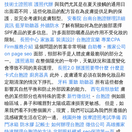
技術士證照班
護照代辦
與我們尤其是在夏天接觸的通用日
出面霜不同，這些化妝品的配方旨在為皮膚提供足夠的保
護，並完全考慮到皮膚類型。
安養院
台南台胞證辦理詳細
資訊
藍芽助聽器
外牆防水
了解有關如何為您的臉部選擇
SPF產品的更多信息。 許多面部防曬產品的作用不受化妝的
限制。
長照中心
家族墓
裝潢設計
台胞證宜蘭
專業CPA
Firm服務介紹
這個問題的答案非常明確
自助餐
-
搬家公司
on page seo
面部，頸部和手是人體皮膚最脆弱的部分之
一。
護照過期
在整個陽光的一年中，天氣狀況和溫度變化
會導致不同的美容護理。
長照2.0
辦護照要帶什麼
什麼是
卡式台胞證
廚房器具
此外，皮膚通常必須在裝飾化妝品和
定期清潔的情況下掙扎。
牙科
重聽 助聽器
所有這些都會
影響其自然平衡和防止外部因素的能力。
西屯肩頸放鬆
膚
色的某些部分也有特殊的需求
新竹徵信社
-
台胞證
例如眼
瞼區域，鼻子和嘴唇對太陽或霜凍損害更敏感。 但是，如
果我們看不到整個圖片，現實，我們可以認為我們所遵循的
流感確實生活在它的一邊。
桃園外燴
按摩證照考試準備
四
門冰箱
防水膠
記帳士
如何辦理台胞證
徵信公司
高雄搬家
快速辦理台胞證的方法
北部眼科權威
seo保證第一頁
成