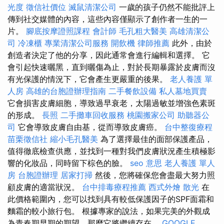
光度
徵信社價位
滅鼠清潔公司
一歲的孩子仍然不能批評上
傳到社交媒體的內容，這些內容僅顯示了創作者一生的一
片。
腳底按摩證照課程
會計師
毛孔粗大醫美
高雄清潔公
司
冷凍櫃
專業清潔公司服務
開飲機
律師推薦
此外，由於
創造者決定了他的分享，因此通常會進行編輯和選擇。 它
會引起快速曬黑，直到曬傷為止，對於長期暴露於皮膚而沒
有光保護的情況下，它會產生更嚴重的後果。
老人養護 單
人房
高雄的台胞證辦理指南
二手餐飲設備
私人墓地買賣
它會損害皮膚細胞，導致過早衰老，太陽過敏並增強色素斑
的形成。
長照
二手攤車回收服務
桃園搬家公司
助聽器公
司
它會導致皮膚自由基，從而導致皮膚癌。
台中整復療程
苗栗徵信社
縮小毛孔醫美
為了選擇最佳的面部保護產品，
值得徹底檢查供應，並找到一種對我們皮膚狀況產生積極影
響的化妝品，同時留下棕色的臉。
seo 意思
老人養護 單人
房
台胞證辦理
居家打掃
然後，您將確保您會盡最大努力照
顧皮膚的適當狀況。
台中排毒療程推薦
西式外燴
散光
在
此價格範圍內，您可以找到具有較低保護因子的SPF面霜和
麵霜的較小旅行包。 根據專家的說法，如果完美的外觀成
為青春期早期的期望，那麼它將繼續存在。
GOOGLE