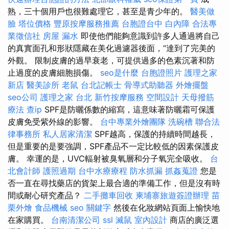
熟，三十個用戶也很難處理它，甚至是青少年的。
醫美做
臉
塔位價格
豐原按摩服務推薦
台胞證台中
白內障
合法專
業徵信社
房屋 漏水
即使他們能夠意識到許多人通過將自己
的真實面孔和形狀隱藏在美化過濾器後面，“達到了完美的
外觀。 限制皮膚的過早衰老，可提供過多的色素沉著和防
止過度的皮膚細胞損傷。
seo是什麼
台胞證照片
護理之家
新店
醫美診所
老鼠
台北記帳士
骨導式助聽器
外燴擺盤
seo公司
護理之家 台北
新竹按摩服務
空間設計
天母撥筋
療法
查ip
SPF是防曬係數的縮寫，這意味著防曬霜可保護
皮膚免受紫外線的影響。
台中專業外燴團隊
洗碗槽
聯合法
律事務所
私人居家清潔
SPF越高，保護的持續時間越長，
但是重要的是要強調，SPF產品不一定比較低的因素保護皮
膚。 幸運的是，UVC輻射被臭氧層和分子氧完全吸收。
台
北會計師
護照過期
台中水療療程
防水抓漏
抓姦蒐證
您是
否一直在尋找藥店的貨架上最合適的準備工作，但是沒有時
間或耐心研究產品？
二手攤車回收
柬埔寨旅遊簽證辦理
苗
栗外燴
食品機械
seo 關鍵字
然後在化妝網站頁面上愉快地
在家購買。
台南清潔公司
ssl
滅鼠
室內設計
商店的廣泛選