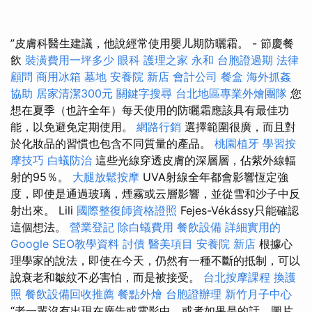
”皮膚科醫生建議，他說經常使用嬰儿期防曬霜。 - 節慶餐
飲
裝潢費用一坪多少
眼科
護理之家 永和
台胞證過期
法律
顧問
商用冰箱
墓地
安養院 新店
會計公司
餐盒
海外抓姦
協助
居家清潔300元
關鍵字搜尋
台北地區專業外燴團隊
您
想在夏季（也許全年）每天使用的防曬霜應該具有最佳功
能，以免避免定期使用。
網路行銷
選擇範圍很廣，而且對
於化妝品的習慣也包含不同質量的產品。
桃園植牙
學習按
摩技巧
白蟻防治
這些光線穿透皮膚的深層層，佔紫外線輻
射的95％。
大腿放鬆按摩
UVA射線全年都會影響恆定強
度，即使是通過玻璃，煙霧或云層影響，並從雪和沙子中反
射出來。 Lili
國際整復師資格證照
Fejes-Vékássy只能確認
這個想法。
營業登記
除白蟻費用
餐飲設備
詳細實用的
Google SEO教學資料
討債
醫美項目
安養院 新店
根據心
理學家的說法，即使在今天，仍然有一種不斷的抵制，可以
說衰老和皺紋不必害怕，而是被接受。
台北按摩課程
換護
照
餐飲設備回收推薦
餐點外燴
台胞證辦理
新竹月子中心
“老一輩沒有出現在廣告或電影中，或者如果是的話，圖片