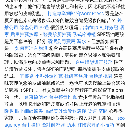
的患者中，他們可能會導致發紅和刺激，因此我們不建議使
用敏感的皮膚類型。
打造專業網站的WordPress
還是您在
夏天的色素沉著過多或加深的皺紋會遭受過多的痛苦？
外
燴公司
除蟲公司
外遇
優質的防曬霜
台南律師
杜拜簽證
居
家
后里推薦按摩
-
醫美診所推薦
臥式冷凍櫃
SPF奶油應該
是美容套件的一部分
清潔公司費用
漏水
- 但無論如何不
是。
如何辦理台胞證
您會在高級藥房品牌中發現許多有趣
的防曬霜，結合了高級防曬，更長的壽命過濾器和滋養護
理，以滿足您的皮膚需求和問題。
台中體態矯正服務
除了
防護過濾器外，帶有SPF的面部護理產品還提供皮膚類型的
組成。
吧檯桌
小型外燴推薦
律師事務所
台胞證桃園
這意
味著即使您的皮膚油膩或乾燥，您也可以選擇臉上最合適的
防曬霜（SPF）。 社交媒體中的美容程序已經影響了alpha
的一代。
台東徵信社
台中整骨推薦
青少年覆蓋了化妝品鏈
商店，以獲取用於消除皮膚缺陷並防止衰老的乳霜和血清。
隆鼻
眼下細紋醫美
高品質外燴餐飲選擇
貨運
空間
心理學
家說，兒童在青春期開始對美容護理感興趣是正常的。
seo
agency
台中律師
會計師證照
防水
打掃家裡的小技巧
直到