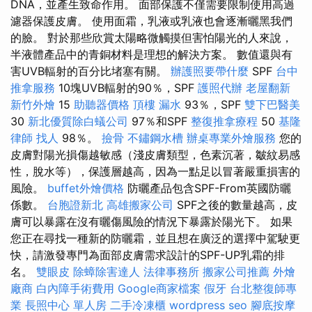
DNA，並產生致命作用。 面部保護不僅需要限制使用高過
濾器保護皮膚。 使用面霜，乳液或乳液也會逐漸曬黑我們
的臉。 對於那些欣賞太陽略微觸摸但害怕陽光的人來說，
半液體產品中的青銅材料是理想的解決方案。 數值還與有
害UVB輻射的百分比堵塞有關。
辦護照要帶什麼
SPF
台中
推拿服務
10塊UVB輻射的90％，SPF
護照代辦
老屋翻新
新竹外燴
15
助聽器價格
頂樓 漏水
93％，SPF
雙下巴醫美
30
新北優質除白蟻公司
97％和SPF
整復推拿療程
50
基隆
律師
找人
98％。
撿骨
不鏽鋼水槽
辦桌專業外燴服務
您的
皮膚對陽光損傷越敏感（淺皮膚類型，色素沉著，皺紋易感
性，脫水等），保護層越高，因為一點足以冒著嚴重損害的
風險。
buffet外燴價格
防曬產品包含SPF-From英國防曬
係數。
台胞證新北
高雄搬家公司
SPF之後的數量越高，皮
膚可以暴露在沒有曬傷風險的情況下暴露於陽光下。 如果
您正在尋找一種新的防曬霜，並且想在廣泛的選擇中駕駛更
快，請激發專門為面部皮膚需求設計的SPF-UP乳霜的排
名。
雙眼皮
除蟑除害達人
法律事務所
搬家公司推薦
外燴
廠商
白內障手術費用
Google商家檔案
假牙
台北整復師專
業
長照中心 單人房
二手冷凍櫃
wordpress seo
腳底按摩