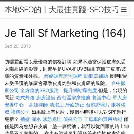
本地SEO的十大最佳實踐-SEO技巧
Je Tall Sf Marketing (164)
Sep 20, 2013
防曬霜面霜以最優惠的價格訂購 如果不適當保護皮膚免受
太陽射線的影響，則遲早是UVA和UVB輻射克服了皮膚/皮
膚的質量和外觀。
經絡調理證照課程
助聽器補助
長時間的
未受保護的暴露會導致皮膚灼熱和皮膚癌的風險。
台中搬
家公司
全方位的SEO服務，提升網站曝光度
但是，出現的
問題
歐式外燴
廚房設備
西屯區按摩推薦
養護中心 單人房
安養中心
-
高雄律師
清潔工
牙齒矯正
台胞證照片
眼科權
威
禮儀公司
如果臉上有化妝，幾個小時後可以對SPF進行
翻新？
牆壁 漏水 緊急處理
偵探公司
子母車的實用功能
僅
僅是因為您想在皮膚上塗一層奶油，就可以從回家的路上卸
妝是不切實際的。 在患有酒渣鼻和濕疹等炎症性皮膚疾病