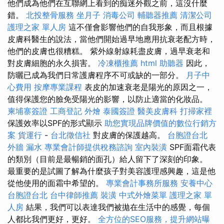
他們成為他們在互聯網上看到的痴迷外觀之前，這沒什麼
錯。
北投整骨服務
坐月子
消毒公司
輔聽器推薦
清潔公司
護理之家 單人房
這不僅會影響他們的自我形象，而且根據
皮膚科醫生的說法，當他們開始過早地應用抗衰老配方時，
他們的皮膚也很糟糕。 紫外線射線耗盡皮膚，過早衰老和
對皮膚細胞的永久損害。
冷凍櫃推薦
html
助聽器
因此，
防曬已成為我們日常護膚程序不可或缺的一部分。
月子中
心費用
按摩專業課程
表皮的加速衰老是陽光的原因之一，
值得保護您的臉免受陽光的影響，以防止適當的化妝品。
柬埔寨簽證
工商登記
外燴
泰國簽證
醫美皮膚科
打掃家裡
保護效率以SPF的形式顯示
助您實現品牌價值的數位行銷方
案
貨運行
-
台北徵信社
對皮膚的保護越高。
台胞證台北
外牆 漏水
專業會計師提供稅務諮詢
室內裝潢
SPF面霜代表
的類別（目前是最暢銷的面孔）給人留下了深刻的印象。
最重要的是試圖了解為什麼孩子對美容護理感興趣，這是他
從他使用的面霜中希望的。
專業會計事務所服務
安養中心
台胞證台北
台中律師推薦
裝潢
中式外燴菜單
護理之家 單
人房
結果，我們可以表達我們被拋在生活中的感覺，每個
人都比我們更好，更好。
全方位的SEO服務，提升網站曝