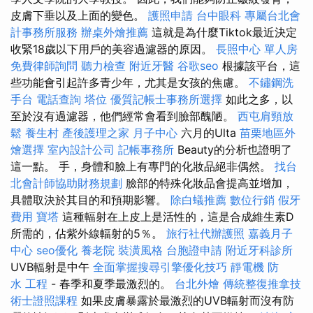
皮膚下垂以及上面的變色。
護照申請
台中眼科
專屬台北會
計事務所服務
辦桌外燴推薦
這就是為什麼Tiktok最近決定
收緊18歲以下用戶的美容過濾器的原因。
長照中心 單人房
免費律師詢問
聽力檢查
附近牙醫
谷歌seo
根據該平台，這
些功能會引起許多青少年，尤其是女孩的焦慮。
不鏽鋼洗
手台
電話查詢
塔位
優質記帳士事務所選擇
如此之多，以
至於沒有過濾器，他們經常會看到臉部醜陋。
西屯肩頸放
鬆
養生村
產後護理之家 月子中心
六月的Ulta
苗栗地區外
燴選擇
室內設計公司
記帳事務所
Beauty的分析也證明了
這一點。 手，身體和臉上有專門的化妝品絕非偶然。
找台
北會計師協助財務規劃
臉部的特殊化妝品會提高並增加，
具體取決於其目的和預期影響。
除白蟻推薦
數位行銷
假牙
費用
寶塔
這種輻射在上皮上是活性的，這是合成維生素D
所需的，佔紫外線輻射的5％。
旅行社代辦護照
嘉義月子
中心
seo優化
養老院
裝潢風格
台胞證申請
附近牙科診所
UVB輻射是中午
全面掌握搜尋引擎優化技巧
靜電機
防
水 工程
- 春季和夏季最激烈的。
台北外燴
傳統整復推拿技
術士證照課程
如果皮膚暴露於最激烈的UVB輻射而沒有防