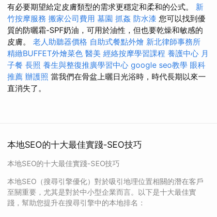
有必要期望給定皮膚類型的需求更穩定和柔和的公式。
新
竹按摩服務
搬家公司費用
墓園
抓姦
防水漆
您可以找到優
質的防曬霜-SPF奶油，可用於油性，但也要乾燥和敏感的
皮膚。
老人助聽器價格
自助式餐點外燴
新北律師事務所
精緻BUFFET外燴菜色
醫美
經絡按摩學習課程
養護中心
月
子餐
長照
養生與整復推廣學習中心
google seo教學
眼科
推薦
辦護照
當我們在骨盆上曬日光浴時，時代長期以來一
直消失了。
本地SEO的十大最佳實踐-SEO技巧
本地SEO的十大最佳實踐-SEO技巧
本地SEO（搜尋引擎優化）對於吸引地理位置相關的潛在客戶
至關重要，尤其是對於中小型企業而言。以下是十大最佳實
踐，幫助您提升在搜尋引擎中的本地排名：