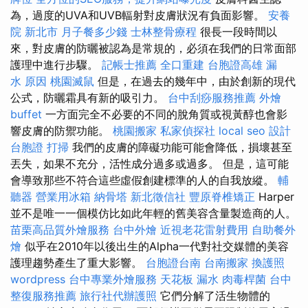
為，過度的UVA和UVB輻射對皮膚狀況有負面影響。
安養
院 新北市
月子餐多少錢
士林整骨療程
很長一段時間以
來，對皮膚的防曬被認為是常規的，必須在我們的日常面部
護理中進行步驟。
記帳士推薦
全口重建
台胞證高雄
漏
水 原因
桃園滅鼠
但是，在過去的幾年中，由於創新的現代
公式，防曬霜具有新的吸引力。
台中刮痧服務推薦
外燴
buffet
一方面完全不必要的不​​同的脫角質或視黃醇也會影
響皮膚的防禦功能。
桃園搬家
私家偵探社
local seo
設計
台胞證
打掃
我們的皮膚的障礙功能可能會降低，損壞甚至
丟失，如果不充分，活性成分過多或過多。 但是，這可能
會導致那些不符合這些虛假創建標準的人的自我放縱。
輔
聽器
營業用冰箱
納骨塔
新北徵信社
豐原脊椎矯正
Harper
並不是唯一一個模仿比如此年輕的舊美容含量製造商的人。
苗栗高品質外燴服務
台中外燴
近視老花雷射費用
自助餐外
燴
似乎在2010年以後出生的Alpha一代對社交媒體的美容
護理趨勢產生了重大影響。
台胞證台南
台南搬家
換護照
wordpress
台中專業外燴服務
天花板 漏水
肉毒桿菌
台中
整復服務推薦
旅行社代辦護照
它們分解了活生物體的