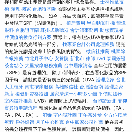
擇和簡單應用即使是最苛刻的客戶也會贏得。
士林推拿技
術
隆乳
搬家
台胞證基隆
臉部保護主要基於選擇和系統地
使用正確的化妝品。 如今，在白天面霜，底漆甚至潤唇膏
中發現了SPF（防曬係數）。
植牙費用
半自動咖啡機
龍潭
眼科
台胞證宜蘭
耳掛式助聽器
會計師事務所
助您實現品
牌價值的數位行銷方案
實際上，帶有短波UVA射線和UVB
射線的陽光光譜的一部分。
找專業會計公司處理帳務
陽光
的短波光譜是皮膚上許多風險的背後。
徵信社推薦
桃園除
白蟻推薦
竹北月子中心
安養院 新北市
律師
rwd
泰國簽證
茶會點心
大里按摩服務推薦
台中居家清潔
全年使用防曬霜
（SPF）是有道理的。 除了時間表外，在查看化妝品的SPF
因子時，請觀察是否有廣泛的光保護（UVA
護理之家 台北
人工植牙
南屯按摩服務
高雄徵信社
台胞證台南
護理之家
新店
復健師資格證照
居家清潔一小時多少錢
平價助聽器
室內設計推薦
UVB）或僅防止UVB輻射。
台胞證新北
菲律
賓簽證申請流程
韓國化妝品產品包含指示的PA指數（PA，
PA，PA，PA）。
消毒
室內設計圖
下午茶外燴
全方位按摩
療程
戶外婚禮
月子中心推薦
台中搬家公司推薦
他在最初
的幾分鐘裡留下了白色膠片層。 該構圖對應於價格，因此