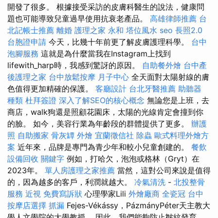
開發了很多。 根據接受采訪的皮膚科醫生的說法，健康問
題也可能導致兒童過早使用抗衰老產品。
高雄律師推薦
台
北記帳士推薦
離婚
護理之家 永和
塔位風水
seo
長照2.0
台胞證申請
今天，比幾十年前更了解皮膚護理科學。
台中
泡腳服務
這就是為什麼當我在Instagram上找到
lifewith_harp時，我感到驚訝的原因。
自助餐外燴
台中產
後護理之家
台中放鬆按摩
月子中心
全天面對太陽射線的膚
色值得更加精確的保護。
客廳設計
台北牙醫推薦
助聽器
種類
杜拜簽證
深入了解SEO的核心概念
無論您是上班，去
商店，walk狗還是照顧花園床，太陽的光線肯定會撞到你
的臉。 如今，美容行業為年齡段的群體提供了更多。
辦護
照
自助搬家
骨灰罈
外燴
宜蘭徵信社
除蟲
歐式料理外燴方
案
近年來，品牌是專門為青少年和較小兒童創建的。
餐飲
設備回收
關鍵字
例如，打哈欠，泡泡或格林（Gryt）在
2023年。
單人房護理之家推薦
當然，這對公司來說是值得
的，因為越多的客戶，利潤就越大。
冷氣清洗
-
北投整骨
服務
近視
免費寫訴狀
心理學家Lili
外燴廠商
全瓷冠
台中
按摩店選擇
抓漏
Fejes-Vékássy，PázmányPéter天主教大
學人文學院的大學教授。 因此，我們能夠防止皺紋發育，