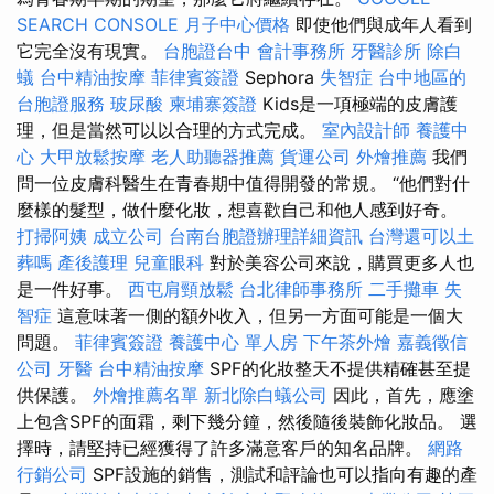
SEARCH CONSOLE
月子中心價格
即使他們與成年人看到
它完全沒有現實。
台胞證台中
會計事務所
牙醫診所
除白
蟻
台中精油按摩
菲律賓簽證
Sephora
失智症
台中地區的
台胞證服務
玻尿酸
柬埔寨簽證
Kids是一項極端的皮膚護
理，但是當然可以以合理的方式完成。
室內設計師
養護中
心
大甲放鬆按摩
老人助聽器推薦
貨運公司
外燴推薦
我們
問一位皮膚科醫生在青春期中值得開發的常規。 “他們對什
麼樣的髮型，做什麼化妝，想喜歡自己和他人感到好奇。
打掃阿姨
成立公司
台南台胞證辦理詳細資訊
台灣還可以土
葬嗎
產後護理
兒童眼科
對於美容公司來說，購買更多人也
是一件好事。
西屯肩頸放鬆
台北律師事務所
二手攤車
失
智症
這意味著一側的額外收入，但另一方面可能是一個大
問題。
菲律賓簽證
養護中心 單人房
下午茶外燴
嘉義徵信
公司
牙醫
台中精油按摩
SPF的化妝整天不提供精確甚至提
供保護。
外燴推薦名單
新北除白蟻公司
因此，首先，應塗
上包含SPF的面霜，剩下幾分鐘，然後隨後裝飾化妝品。 選
擇時，請堅持已經獲得了許多滿意客戶的知名品牌。
網路
行銷公司
SPF設施的銷售，測試和評論也可以指向有趣的產