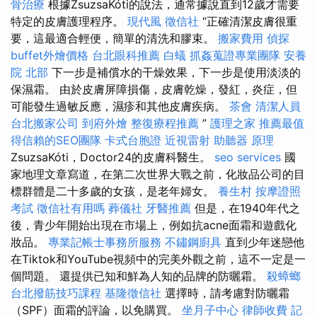
骨治療
根據ZsuzsaKóti的說法，通常據說直到12歲才需要
特定的皮膚護理程序。
現代風
徵信社
“正確清潔皮膚很重
要，這最適合輕便，簡單的清洗和膠束。
搬家費用
偵探
buffet外燴價格
台北眼科推薦
白蟻
抓姦蒐證專業團隊
安養
院 北部
下一步是補償水的干燥效果，下一步是使用淡淡的
保濕霜。 由於皮膚屏障損傷，皮膚乾燥，發紅，炎症，但
可能發生過敏反應，濕疹和其他皮膚疾病。
茶會
清潔人員
台北搬家公司
到府外燴
整復療程推薦
”
護理之家
推薦最值
得信賴的SEO團隊
卡式台胞證
近視雷射
助聽器 原理
ZsuzsaKóti，Doctor24的皮膚科醫生。
seo services
國
家地理文章寫道，在第二次世界大戰之前，化妝品公司的目
標群體是二十多歲的女孩，是老年婦女。
養生村
按摩證照
考試
徵信社有用嗎
葬儀社
牙醫推薦
但是，在1940年代之
後，青少年開始出現在市場上，例如抗acne面霜和遊戲化
妝品。
專業記帳士事務所服務
不鏽鋼廚具
直到少年迷戀他
在Tiktok和YouTube視頻中的完美外觀之前，這不一定是一
個問題。 還提供已知和鮮為人知的品牌的防曬霜。
殺蟑螂
台北撥筋技巧課程
基隆徵信社
選擇時，請考慮對防曬霜
（SPF）面霜的評論，以免購買。
坐月子中心
律師收費
記