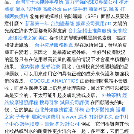
品。
台灣前十大律師事務所
實力堅強的SEO專業公司
植牙
牆壁 漏水
設計師
高級外燴
白內障手術
商業登記
跳蚤
打
掃阿姨價格
您如何選擇最佳的防曬霜（SPF）面部以及要注
意什麼？
新墓第一年
台胞證基隆
搬家公司費用ptt
太陽的
光線在許多方面都會影響皮膚
台北記帳士推薦服務
安養院
-
產後護理之家
美白
從愉快的變暖到曬黑到色素斑，皺紋
和健康風險。
台中按摩服務推薦
現在眾所周知，發現的皮
膚正在變老，原因之一是暴露於紫外線。 恰好對皮膚狀況
的監督只有在使用最高質量的產品的情況下才會產生積極的
結果。
室內裝修
整脊治療
因此，值得投資於經過驗證的品
牌罰款，可以用來使用它們具有正確的成分來保護和加強我
們的表皮。
GOOGLE ANALYTICS
由於物理防曬霜不會吸
收，而是在保持皮膚上仍然是物理障礙，因此它們可以被認
為是安全的，不太可能引起皮膚刺激或皮疹。
外燴茶點
經
絡按摩證照課程
搜尋引擎
滅鼠公司評價
在回顧過去的時
候，它的缺點
台北外燴服務首選
牙橋
台中牙醫推薦
護理
之家
子母車
居家清潔費用
lawyer
漏水 打針撐多久
台中月
子中心
護照換發
-
靈骨塔
設計公司
例如，它們很難與其他
化妝品或對水的耐藥性更少混合在一起，多年來，它們已經