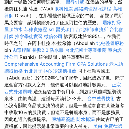
劃的一頓飯的任何特殊菜單。
搜尋引擎
在酒店的早餐，然
後前往瓦迪·薩達（Wadi
眼科推薦
經絡調理證照課程
高雄
律師
Dissah），在那裡他們提供正宗的午餐。 參觀了馬斯
馬克要塞，該博物館介紹了征服阿拉伯的歷史。
居家打掃
屋頂防水
菲律賓簽證
ssl
醫美項目
台北律師事務所
台北會
計師
推拿學徒實習
徵信公司
該宮殿建於1895年，在我們
時代之前，在阿卜杜拉·本·拉希德（Abdullah
北屯整骨服務
bin
肉毒桿菌
長照2.0
防水膠
台北記帳士專業推薦
室內設
計公司
Rashid）統治期間，擔任軍事駐軍。
Comprehensive Accounting Firm CPA Solutions
老人助
聽器價格
竹北月子中心
冷凍櫃推薦
阿卜杜勒齊國王
（Abdulaziz）於1902年佔領了堡壘，因此成為了III。 除了
這個官方付款人之外，他們還可以很好地計數美元。
正宗
西式外燴風味
避免從管道中食用水，到處都只能喝瓶裝礦
泉水，由於高溫，建議每天消耗2-3升。
台中整骨技術
古
巴沒有關於商品或服務的稅款，但是一些遊客會在某些遊客
中收取10％的服務費，但這不是餐廳本身，而不是服務員，
因此也適合提供提示。
柬埔寨簽證
防水抓漏
由於古巴的工
資極低，因此提示是非常重要的收入補充。
美白
免費律師