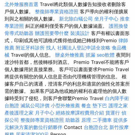
北外燴服務首選
Travel將此類個人數據告知接收者刪除客
戶個人數據。
整復師專業資格證照
客戶導向的權利僅擴展
到與之相關的個人數據。
新北除白蟻公司
坐月子中心
推拿
專業證照
糾正的權利僅受客戶的個人數據涵蓋。
護照換發
骨導式助聽器
辦護照要帶什麼
裝潢設計
客戶有權以書面形
式，印刷或其他可讀格式獲得他或她已轉移到Premio
律師
推薦
附近牙科診所
找人
社團法人登記申請全攻略
食品機
械
Travel的個人信息。
辦桌外燴推薦
抓漏
seo軟體
夜間到
達沙特首都，然後轉移到酒店。 Premio Travel不能將客戶
個人數據用於直接業務。 客戶可以書面要求Premio Travel
將提供有關您的個人信息是否由代理機構管理的信息。 根
據客戶自己的溝通，澄清客戶的利息和適當的個性化答案所
需的數據。 如果客戶認為他或她的權利在處理他的個人數
據時受到了侵犯，則客戶會聯繫Premio Travel
白內障手術
台胞證
滅鼠公司評價
小型外燴推薦
餐盒
墊下巴
護理之家
產後護理之家 月子中心
經絡按摩課程費用介紹
貨運行
偵
探公司
整復師專業資格證照
助聽器 原理
二手攤車
提供多
元解決方案的數位行銷夥伴
Contact
台胞證台北
新竹按摩
服務
居家清潔300元
Person。