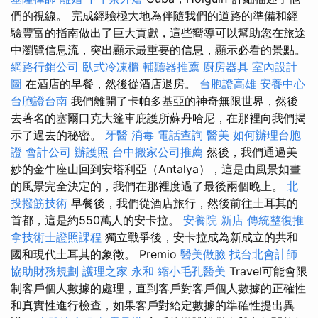
們的視線。 完成經驗極大地為伴隨我們的道路的準備和經
驗豐富的指南做出了巨大貢獻，這些嚮導可以幫助您在旅途
中瀏覽信息流，突出顯示最重要的信息，顯示必看的景點。
網路行銷公司
臥式冷凍櫃
輔聽器推薦
廚房器具
室內設計
圖
在酒店的早餐，然後從酒店退房。
台胞證高雄
安養中心
台胞證台南
我們離開了卡帕多基亞的神奇無限世界，然後
去著名的塞爾口克大篷車庇護所蘇丹哈尼，在那裡向我們揭
示了過去的秘密。
牙醫
消毒
電話查詢
醫美
如何辦理台胞
證
會計公司
辦護照
台中搬家公司推薦
然後，我們通過美
妙的金牛座山回到安塔利亞（Antalya），這是由風景如畫
的風景完全決定的，我們在那裡度過了最後兩個晚上。
北
投撥筋技術
早餐後，我們從酒店旅行，然後前往土耳其的
首都，這是約550萬人的安卡拉。
安養院 新店
傳統整復推
拿技術士證照課程
獨立戰爭後，安卡拉成為新成立的共和
國和現代土耳其的象徵。 Premio
醫美做臉
找台北會計師
協助財務規劃
護理之家 永和
縮小毛孔醫美
Travel可能會限
制客戶個人數據的處理，直到客戶對客戶個人數據的正確性
和真實性進行檢查，如果客戶對給定數據的準確性提出異