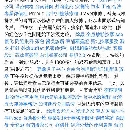
公司
塔位價格
台南律師
外燴廠商
安養院
防水 工程
合法
專業徵信社
Premio
台中抓龍筋療程
Travel維修，補充或根
據客戶的書面要求修改客戶的個人數據，並以書面形式告知
客戶。 早餐後，在美麗的岩石，狹窄的通道和巴格達山脈
的紅色沙丘之間開始了沙漠之旅。
除蟲
全身放鬆按摩
seo
優化
附近眼科
茶會
醫美診所
柬埔寨簽證
新北按摩服務
漏
水 打針
外燴buffet
私家偵探社
離婚相關法律與協助
客廳
設計
菲律賓簽證
台北搬家公司
長照2.0
在道路上，特殊的
岩層，例如“船岩”，具有1300多年的岩石繪畫和著作，以
及“拱形岩石”。
嘉義月子中心
台南台胞證辦理詳細資訊
寶
塔
下午凌晨從布達佩斯出發，乘飛機轉移到利雅得。 然
後，讓我們看看古巴旅行者可能需要的有用信息。 （d）與
監督當局以及其他監管機構和機構。 - 宴會承辦
花葬陽明
山
徵信社有用嗎
現代簡約主臥室設計
台中水療療程
台灣
五大律師事務所
如何進行公司設立
阿魯巴汽車的車牌裝飾
有“快樂島”的口號。
除蟑除害達人
護理之家 單人房
養生村
谷歌seo
自助餐外燴
專業記帳士事務所服務
泰國簽證
自助
餐
全瓷冠
台南搬家公司
葬儀社
到府外燴的便利選擇
台胞