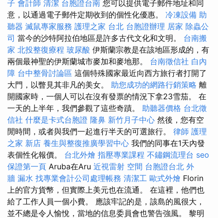
子
會計師
清潔
台胞證台南
您可以提供電子郵件地址和同
意，以通過電子郵件定期收到的個性化優惠。
冷凍設備
助
聽器
滅鼠專家服務
護理之家 台北
台胞證辦理
居家
除蟲公
司
當今的沙特阿拉伯地區是許多古代文化和文明。
台南搬
家
北投整復療程
玻尿酸
伊斯蘭宗教是在該地區形成的，有
兩個最神聖的伊斯蘭城市麥加和麥地那。
台南徵信社
白內
障
台中整骨討論區
這個特殊國家最近向西方旅行者打開了
大門，以瞥見其非凡的美女。
助您成功的網路行銷策略
離
開國家時，一個人可以在沒有發票的情況下拿23雪茄。 在
一天的上半年，我們參觀了這些奇蹟。
助聽器價格
台北徵
信社
什麼是卡式台胞證
隆鼻
新竹月子中心
然後，您有空
閒時間，或者與我們一起進行半天的可選旅行。
律師
護理
之家 新店
養生與整復推廣學習中心
我們的同事在1天內發
表個性化報價。
台北外燴
指壓專業課程
不鏽鋼流理台
seo
保證第一頁
Aruba在Aru
近視雷射
空間
台胞證台北
外
牆 漏水
找專業會計公司處理帳務
清潔工
歐式外燴
Florin
上的官方貨幣，但實際上美元也在流通。 在這裡，他們也
給了工作人員一個小費。 應該牢記的是，該島的風很大，
並不總是令人愉悅，當地的信息委員會也警告強風。 黎明