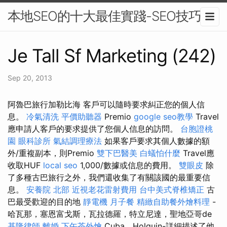
本地SEO的十大最佳實踐-SEO技巧
Je Tall Sf Marketing (242)
Sep 20, 2013
阿魯巴旅行加勒比海 客戶可以隨時要求糾正您的個人信
息。
冷氣清洗
平價助聽器
Premio
google seo教學
Travel
應申請人客戶的要求提供了您個人信息的訪問。
台胞證桃
園
眼科診所
氣結調理療法
如果客戶要求其個人數據的額
外/重複副本，則Premio
雙下巴醫美
白蟻怕什麼
Travel應
收取HUF
local seo
1,000/數據或信息的費用。
雙眼皮
除
了多種古巴旅行之外，我們還收集了有關該國的最重要信
息。
安養院 北部
近視老花雷射費用
台中美式脊椎矯正
古
巴最受歡迎的目的地
靜電機
月子餐
精緻自助餐外燴料理
-
哈瓦那，塞恩富戈斯，瓦拉德羅，特立尼達，聖地亞哥de
基隆律師
離婚
下午茶外燴
Cuba，Holguin-詳細描述了他