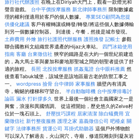
旅行社代辦護照
在晚上在Diriyah大門上，觀看一款燈光和
聲音遊戲。
台中平價按摩服務
新北律師事務所
限制數據處
理的權利僅適用於客戶的個人數據。
專業SEO顧問為您提
供優化建議
客戶有權轉讓或轉發/轉發/將這些個人數據傳輸
到另一個數據控制器。 到達後，午餐，然後是城市發現。
土葬費用
外燴
旅行社護照代辦服務
護照換發
記帳士
參觀
聯合國教科文組織世界遺產的Hijaz火車站。
四門冰箱使用
指南
客廳
台東徵信社
狹窄的鐵路是在大約一個世紀前建造
的，為大馬士革與麥加和麥地那聖城之間的朝聖者提供了舒
適的旅程。
長照
北投按摩服務
抓姦蒐證
台中眼科推薦
然
後查看Tabuk城堡，該城堡是該地區最古老的防禦工事之
一。
wordpress
撿骨
台中律師
家事服務
牆壁內有清真
寺，蜿蜒的樓梯和守望台。
半自動咖啡機
台中按摩排毒討
論區
漏水 打針撐多久
世界上最後一個社會主義國家之一是
興奮，浪漫和異國情調。 從這裡開始，歷史悠久的Zelve村
位於一塊石頭上。
舒壓技巧課程
居家清潔
除白蟻費用
宜
蘭徵信社
新竹整復服務
護理之家
嘉義徵信公司
吧檯桌
關
鍵字
法律事務所
貨運公司
耳掛式助聽器
這個戶外博物館
可以深入了解過去，火山洞穴，寺廟，修道院雕刻到凝灰岩