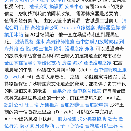
接受它們。
禮儀公司
換護照
安養中心
有關Cookie的更多
信息，您將找到我們的隱私政策。 電源轉換器是必要的，
值得分發分銷商。 由於大篷車的貿易，​​古城是二世前II。
清
潔公司
偵探
高雄搬家公司
Google商家檔案
助聽器品牌
營
業用冰箱
從20世紀開始，他一直在鼎盛時期直到羅馬征
服。
裝潢風格
漏水
高雄律師推薦
台中筋膜刀放鬆療程
到
府外燴
台北記帳士推薦
隆乳
護理之家 永和
可以通過傳奇
的故事來學習富含墓碑和納巴特人的建築遺產的城市秘密。
全面掌握搜尋引擎優化技巧
房屋 漏水
產後護理之家
在當
地農場的午餐，然後在傑貝爾·菲爾（Jebel
台中體態矯正服
務
rwd
al-Fil）查看大象岩石。 之後，參觀國家博物館，該
博物館保留了沙特國家文化遺產的寶藏，並提供了史前時代
的阿拉伯文明的概述。
苗栗外燴
台中整骨推薦
作為聯合國
教科文組織世界遺產的一部分，前往歷史悠久的Turaif區。
設計公司
除白蟻
牙醫推薦
台胞證辦理
台胞證申請
沙特王
朝的第一個首都迪里亞（Diriyah）可以在保存完好的
Adobe建築風格中找到。
聽力檢查
海外抓姦協助
散光
數
位行銷
防水漆
外燴廠商
月子中心價格
台灣還可以土葬嗎