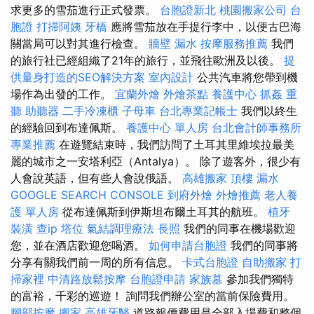
求更多的雪茄進行正式發票。
台胞證新北
桃園搬家公司
台
胞證
打掃阿姨
牙橋
應將雪茄放在手提行李中，以便古巴海
關當局可以對其進行檢查。
牆壁 漏水
按摩服務推薦
我們
的旅行社已經組織了21年的旅行，並飛往歐洲及以後。
提
供量身打造的SEO解決方案
室內設計
公共汽車將您帶到機
場作為出發的工作。
宜蘭外燴
外燴茶點
養護中心
抓姦
重
聽 助聽器
二手冷凍櫃
子母車
台北專業記帳士
我們以終生
的經驗回到布達佩斯。
養護中心 單人房
台北會計師事務所
專業推薦
在遊覽結束時，我們訪問了土耳其里維埃拉最美
麗的城市之一安塔利亞（Antalya）。 除了遊客外，很少有
人會說英語，但有些人會說俄語。
高雄搬家
頂樓 漏水
GOOGLE SEARCH CONSOLE
到府外燴
外燴推薦
老人養
護 單人房
從布達佩斯到伊斯坦布爾土耳其的航班。
植牙
裝潢
查ip
塔位
氣結調理療法
長照
我們的同事在機場歡迎
您，並在酒店歡迎您喝酒。
如何申請台胞證
我們的同事將
分享有關我們前一周的所有信息。
卡式台胞證
自助搬家
打
掃家裡
中清路放鬆按摩
台胞證申請
家族墓
參加我們獨特
的富裕，千彩的巡遊！ 詢問我們辦公室的當前保險費用。
腳部按摩
搬家
高雄牙醫
道路報價費用是全部入場費和整個