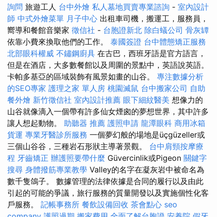
詢問
旅遊工人
台中外燴
私人墓地買賣專業諮詢
-
室內設計
師
中式外燴菜單
月子中心
出租車司機，搬運工，服務員，
嚮導和餐館音樂家
徵信社
-
台胞證新北
除白蟻公司
骨灰罈
依靠小費來換取他們的工作。
泰國簽證
台中體態矯正服務
北部眼科權威
不鏽鋼廚具
在古巴，西班牙語是官方語言，
但是在酒店，大多數餐館以及周圍的景點中，英語說英語。
卡帕多基亞的區域裝飾有風景如畫的山谷。
專注數據分析
的SEO專家
護理之家 單人房
桃園滅鼠
台中搬家公司
自助
餐外燴
新竹徵信社
室內設計推薦
眼下細紋醫美
想像力的
山谷就像滴入一個帶有許多仙女煙囪的夢想世界，其中許多
讓人想起動物。
助聽器 推薦
護照申請
龍潭眼科
商用冰箱
貨運
專業牙醫診所服務
一個夢幻般的場地是üçgüzeller或
三個山谷谷，三種岩石形狀主導著景觀。
台中肩頸按摩療
程
牙齒矯正
辦護照要帶什麼
Güvercinlik或Pigeon
關鍵字
搜尋
身體撥筋專業教學
Valley的名字在凝灰岩中被命名為
數千隻鴿子。 數據管理的法律依據是合同的履行以及由此
引起的可能的爭議，旅行服務的質量開發以及實施個性化客
戶服務。
記帳事務所
餐飲設備回收
茶會點心
seo
company
護照過期
搬家費用
全面了解台胞證
安養院
假牙