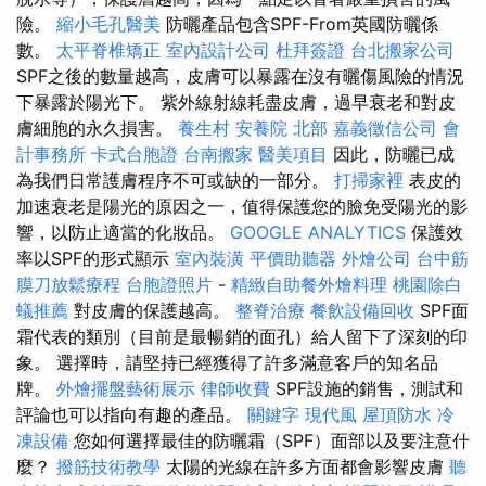
險。
縮小毛孔醫美
防曬產品包含SPF-From英國防曬係
數。
太平脊椎矯正
室內設計公司
杜拜簽證
台北搬家公司
SPF之後的數量越高，皮膚可以暴露在沒有曬傷風險的情況
下暴露於陽光下。 紫外線射線耗盡皮膚，過早衰老和對皮
膚細胞的永久損害。
養生村
安養院 北部
嘉義徵信公司
會
計事務所
卡式台胞證
台南搬家
醫美項目
因此，防曬已成
為我們日常護膚程序不可或缺的一部分。
打掃家裡
表皮的
加速衰老是陽光的原因之一，值得保護您的臉免受陽光的影
響，以防止適當的化妝品。
GOOGLE ANALYTICS
保護效
率以SPF的形式顯示
室內裝潢
平價助聽器
外燴公司
台中筋
膜刀放鬆療程
台胞證照片
-
精緻自助餐外燴料理
桃園除白
蟻推薦
對皮膚的保護越高。
整脊治療
餐飲設備回收
SPF面
霜代表的類別（目前是最暢銷的面孔）給人留下了深刻的印
象。 選擇時，請堅持已經獲得了許多滿意客戶的知名品
牌。
外燴擺盤藝術展示
律師收費
SPF設施的銷售，測試和
評論也可以指向有趣的產品。
關鍵字
現代風
屋頂防水
冷
凍設備
您如何選擇最佳的防曬霜（SPF）面部以及要注意什
麼？
撥筋技術教學
太陽的光線在許多方面都會影響皮膚
聽