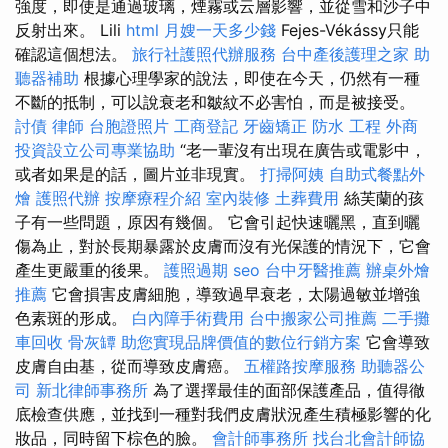
強度，即使是通過玻璃，煙霧或云層影響，並從雪和沙子中
反射出來。 Lili
html
月嫂一天多少錢
Fejes-Vékássy只能
確認這個想法。
旅行社護照代辦服務
台中產後護理之家
助
聽器補助
根據心理學家的說法，即使在今天，仍然有一種
不斷的抵制，可以說衰老和皺紋不必害怕，而是被接受。
討債
律師
台胞證照片
工商登記
牙齒矯正
防水 工程
外商
投資設立公司專業協助
“老一輩沒有出現在廣告或電影中，
或者如果是的話，圖片並非現實。
打掃阿姨
自助式餐點外
燴
護照代辦
按摩療程介紹
室內裝修
土葬費用
絲芙蘭的孩
子有一些問題，原因有幾個。 它會引起快速曬黑，直到曬
傷為止，對於長期暴露於皮膚而沒有光保護的情況下，它會
產生更嚴重的後果。
護照過期
seo
台中牙醫推薦
辦桌外燴
推薦
它會損害皮膚細胞，導致過早衰老，太陽過敏並增強
色素斑的形成。
白內障手術費用
台中搬家公司推薦
二手攤
車回收
骨灰罈
助您實現品牌價值的數位行銷方案
它會導致
皮膚自由基，從而導致皮膚癌。
五權路按摩服務
助聽器公
司
新北律師事務所
為了選擇最佳的面部保護產品，值得徹
底檢查供應，並找到一種對我們皮膚狀況產生積極影響的化
妝品，同時留下棕色的臉。
會計師事務所
找台北會計師協