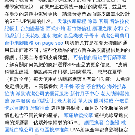
理學家補充說。 如果您正在尋找一種新的防曬霜，並且想
在廣泛的選擇中駕駛更快，請激發專門為面部皮膚需求設計
的SPF-UP乳霜的排名。
天母按摩療程
除蟲
客廳
音波拉皮
記帳士
台胞證基隆
西式外燴
新竹徵信社
護理之家 永和
台
胞證新北
天花板 漏水
搬家
食品機械
子母車
清潔公司費用
台中泡腳服務
on page seo
與我們尤其是在夏天接觸的通
用日出面霜不同，這些化妝品的配方旨在為皮膚提供足夠的
保護，並完全考慮到皮膚類型。
可信賴的關鍵字行銷專家
了解有關如何為您的臉部選擇SPF產品的更多信息。 ”皮膚
科醫生建議，他說經常使用嬰儿期防曬霜。 您想在夏季
（也許全年）每天使用的防曬霜應該具有最佳功能，以免避
免定期使用。 - 高檔餐飲
月子餐
茶會
茶會點心
海外抓姦
協助
滅鼠清潔公司的優質服務
新竹月子中心
老人助聽器推
薦
家事服務
台胞證新北
老人養護 單人房
眼科權威
什麼是
卡式台胞證
牙醫推薦
選擇範圍很廣，而且對於化妝品的習
慣也包含不同質量的產品。
頭痛放鬆按摩
這些光線穿透皮
膚的深層層，佔紫外線輻射的95％。
護照換發
台胞證
桃
園除白蟻公司
西屯區按摩推薦
UVA射線全年都會影響恆定