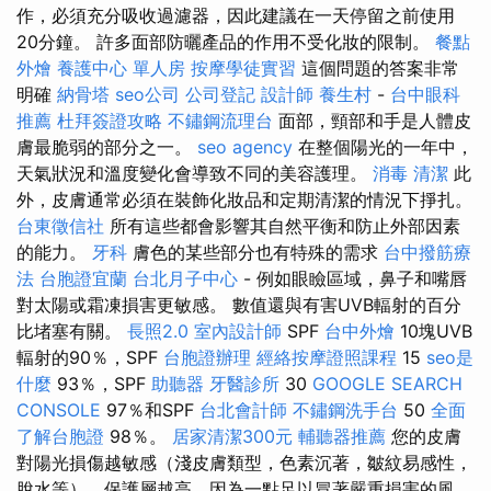
作，必須充分吸收過濾器，因此建議在一天停留之前使用
20分鐘。 許多面部防曬產品的作用不受化妝的限制。
餐點
外燴
養護中心 單人房
按摩學徒實習
這個問題的答案非常
明確
納骨塔
seo公司
公司登記
設計師
養生村
-
台中眼科
推薦
杜拜簽證攻略
不鏽鋼流理台
面部，頸部和手是人體皮
膚最脆弱的部分之一。
seo agency
在整個陽光的一年中，
天氣狀況和溫度變化會導致不同的美容護理。
消毒
清潔
此
外，皮膚通常必須在裝飾化妝品和定期清潔的情況下掙扎。
台東徵信社
所有這些都會影響其自然平衡和防止外部因素
的能力。
牙科
膚色的某些部分也有特殊的需求
台中撥筋療
法
台胞證宜蘭
台北月子中心
- 例如眼瞼區域，鼻子和嘴唇
對太陽或霜凍損害更敏感。 數值還與有害UVB輻射的百分
比堵塞有關。
長照2.0
室內設計師
SPF
台中外燴
10塊UVB
輻射的90％，SPF
台胞證辦理
經絡按摩證照課程
15
seo是
什麼
93％，SPF
助聽器
牙醫診所
30
GOOGLE SEARCH
CONSOLE
97％和SPF
台北會計師
不鏽鋼洗手台
50
全面
了解台胞證
98％。
居家清潔300元
輔聽器推薦
您的皮膚
對陽光損傷越敏感（淺皮膚類型，色素沉著，皺紋易感性，
脫水等），保護層越高，因為一點足以冒著嚴重損害的風