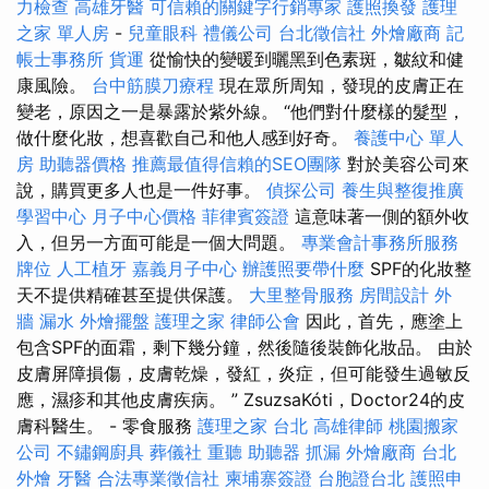
力檢查
高雄牙醫
可信賴的關鍵字行銷專家
護照換發
護理
之家 單人房
-
兒童眼科
禮儀公司
台北徵信社
外燴廠商
記
帳士事務所
貨運
從愉快的變暖到曬黑到色素斑，皺紋和健
康風險。
台中筋膜刀療程
現在眾所周知，發現的皮膚正在
變老，原因之一是暴露於紫外線。 “他們對什麼樣的髮型，
做什麼化妝，想喜歡自己和他人感到好奇。
養護中心 單人
房
助聽器價格
推薦最值得信賴的SEO團隊
對於美容公司來
說，購買更多人也是一件好事。
偵探公司
養生與整復推廣
學習中心
月子中心價格
菲律賓簽證
這意味著一側的額外收
入，但另一方面可能是一個大問題。
專業會計事務所服務
牌位
人工植牙
嘉義月子中心
辦護照要帶什麼
SPF的化妝整
天不提供精確甚至提供保護。
大里整骨服務
房間設計
外
牆 漏水
外燴擺盤
護理之家
律師公會
因此，首先，應塗上
包含SPF的面霜，剩下幾分鐘，然後隨後裝飾化妝品。 由於
皮膚屏障損傷，皮膚乾燥，發紅，炎症，但可能發生過敏反
應，濕疹和其他皮膚疾病。 ” ZsuzsaKóti，Doctor24的皮
膚科醫生。 - 零食服務
護理之家 台北
高雄律師
桃園搬家
公司
不鏽鋼廚具
葬儀社
重聽 助聽器
抓漏
外燴廠商
台北
外燴
牙醫
合法專業徵信社
柬埔寨簽證
台胞證台北
護照申