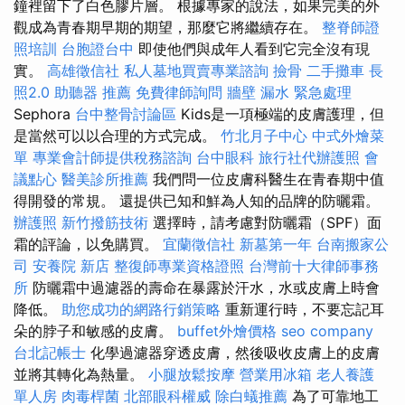
鐘裡留下了白色膠片層。 根據專家的說法，如果完美的外
觀成為青春期早期的期望，那麼它將繼續存在。
整脊師證
照培訓
台胞證台中
即使他們與成年人看到它完全沒有現
實。
高雄徵信社
私人墓地買賣專業諮詢
撿骨
二手攤車
長
照2.0
助聽器 推薦
免費律師詢問
牆壁 漏水 緊急處理
Sephora
台中整骨討論區
Kids是一項極端的皮膚護理，但
是當然可以以合理的方式完成。
竹北月子中心
中式外燴菜
單
專業會計師提供稅務諮詢
台中眼科
旅行社代辦護照
會
議點心
醫美診所推薦
我們問一位皮膚科醫生在青春期中值
得開發的常規。 還提供已知和鮮為人知的品牌的防曬霜。
辦護照
新竹撥筋技術
選擇時，請考慮對防曬霜（SPF）面
霜的評論，以免購買。
宜蘭徵信社
新墓第一年
台南搬家公
司
安養院 新店
整復師專業資格證照
台灣前十大律師事務
所
防曬霜中過濾器的壽命在暴露於汗水，水或皮膚上時會
降低。
助您成功的網路行銷策略
重新運行時，不要忘記耳
朵的脖子和敏感的皮膚。
buffet外燴價格
seo company
台北記帳士
化學過濾器穿透皮膚，然後吸收皮膚上的皮膚
並將其轉化為熱量。
小腿放鬆按摩
營業用冰箱
老人養護
單人房
肉毒桿菌
北部眼科權威
除白蟻推薦
為了可靠地工