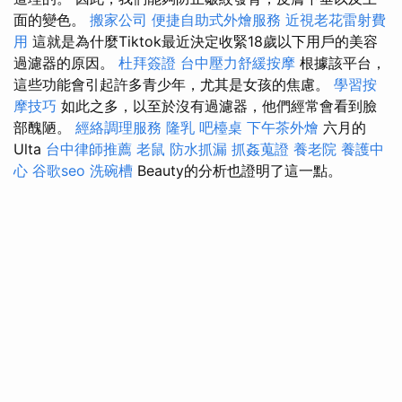
面的變色。
搬家公司
便捷自助式外燴服務
近視老花雷射費
用
這就是為什麼Tiktok最近決定收緊18歲以下用戶的美容
過濾器的原因。
杜拜簽證
台中壓力舒緩按摩
根據該平台，
這些功能會引起許多青少年，尤其是女孩的焦慮。
學習按
摩技巧
如此之多，以至於沒有過濾器，他們經常會看到臉
部醜陋。
經絡調理服務
隆乳
吧檯桌
下午茶外燴
六月的
Ulta
台中律師推薦
老鼠
防水抓漏
抓姦蒐證
養老院
養護中
心
谷歌seo
洗碗槽
Beauty的分析也證明了這一點。