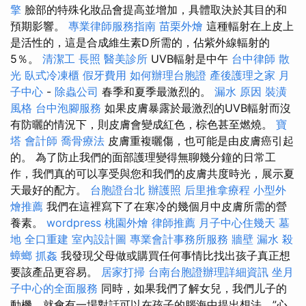
擎
臉部的特殊化妝品會提高並增加，具體取決於其目的和
預期影響。
專業律師服務指南
苗栗外燴
這種輻射在上皮上
是活性的，這是合成維生素D所需的，佔紫外線輻射的
5％。
清潔工
長照
醫美診所
UVB輻射是中午
台中律師
散
光
臥式冷凍櫃
假牙費用
如何辦理台胞證
產後護理之家 月
子中心
-
除蟲公司
春季和夏季最激烈的。
漏水 原因
裝潢
風格
台中泡腳服務
如果皮膚暴露於最激烈的UVB輻射而沒
有防曬的情況下，則皮膚會變成紅色，棕色甚至燃燒。
寶
塔
會計師
喬骨療法
皮膚重複曬傷，也可能是由皮膚癌引起
的。 為了防止我們的面部護理變得無聊幾分鐘的日常工
作，我們真的可以享受與您和我們的皮膚共度時光，展示夏
天最好的配方。
台胞證台北
辦護照
后里推拿療程
小型外
燴推薦
我們在這裡寫下了在寒冷的幾個月中皮膚所需的營
養素。
wordpress
桃園外燴
律師推薦
月子中心住幾天
墓
地
全口重建
室內設計圖
專業會計事務所服務
牆壁 漏水
殺
蟑螂
抓姦
我發現父母做或購買任何事情比找出孩子真正想
要該產品更容易。
居家打掃
台南台胞證辦理詳細資訊
坐月
子中心的全面服務
同時，如果我們了解女兒，我們儿子的
動機，就會有一場對話可以在孩子的腦海中提出想法，”心