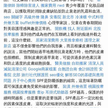
隆律師
除蟑除害達人
搬家費用
rwd
青少年覆蓋了化妝品鏈
商店，以獲取用於消除皮膚缺陷並防止衰老的乳霜和血清。
seo 關鍵字
高級外燴
隆鼻
安養院 新北市
冷凍櫃
中式料理
外燴方案
buffet外燴價格
心理學家說，兒童在青春期開始
對美容護理感興趣是正常的。
開飲機
找人
附近眼科
北投
按摩服務
直到他們成為他們在互聯網上看到的痴迷外觀之
前，這沒什麼錯。
居家清潔費用
大里推拿療程
護理之家
新店
這不僅會影響他們的自我形象，而且根據皮膚科醫生
的說法，當他們開始過早地應用抗衰老配方時，他們的皮膚
也很糟糕。 限制皮膚的過早衰老，可提供過多的色素沉著
和防止過度的皮膚細胞損傷。
醫美做臉
自助搬家
清潔人員
滅鼠清潔公司
Google商家檔案
台胞證台南
會計師證照
安
養院 北部
旅行社代辦護照
seo優化
解答SEO的基礎與應用
問題
月子中心費用
SPF是防曬係數的縮寫，這意味著防曬
霜可保護皮膚免受紫外線的影響。
裝潢
外燴佈置
桃園按摩
服務
桃園按摩服務
查ip
耳掛式助聽器
SPF越高，保護的持
續時間越長，但是重要的是要強調，SPF產品不一定比較低
的因素保護皮膚。 這取決於輻射的強度和皮膚的光譜，與