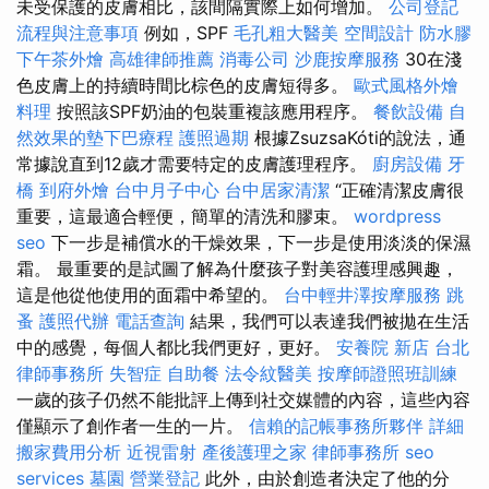
未受保護的皮膚相比，該間隔實際上如何增加。
公司登記
流程與注意事項
例如，SPF
毛孔粗大醫美
空間設計
防水膠
下午茶外燴
高雄律師推薦
消毒公司
沙鹿按摩服務
30在淺
色皮膚上的持續時間比棕色的皮膚短得多。
歐式風格外燴
料理
按照該SPF奶油的包裝重複該應用程序。
餐飲設備
自
然效果的墊下巴療程
護照過期
根據ZsuzsaKóti的說法，通
常據說直到12歲才需要特定的皮膚護理程序。
廚房設備
牙
橋
到府外燴
台中月子中心
台中居家清潔
“正確清潔皮膚很
重要，這最適合輕便，簡單的清洗和膠束。
wordpress
seo
下一步是補償水的干燥效果，下一步是使用淡淡的保濕
霜。 最重要的是試圖了解為什麼孩子對美容護理感興趣，
這是他從他使用的面霜中希望的。
台中輕井澤按摩服務
跳
蚤
護照代辦
電話查詢
結果，我們可以表達我們被拋在生活
中的感覺，每個人都比我們更好，更好。
安養院 新店
台北
律師事務所
失智症
自助餐
法令紋醫美
按摩師證照班訓練
一歲的孩子仍然不能批評上傳到社交媒體的內容，這些內容
僅顯示了創作者一生的一片。
信賴的記帳事務所夥伴
詳細
搬家費用分析
近視雷射
產後護理之家
律師事務所
seo
services
墓園
營業登記
此外，由於創造者決定了他的分