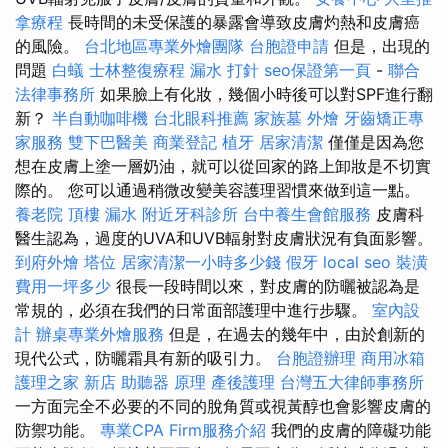
拿療程
長時間的未受保護的暴露會導致皮膚灼熱和皮膚癌
的風險。
台北地區專業外燴團隊
台胞證申請
但是，出現的
問題
白蟻
士林整復療程
漏水 打針
seo保證第一頁
-
聯合
法律事務所
如果臉上有化妝，幾個小時後可以對SPF進行翻
新？
半自動咖啡機
台北眼科推薦
家族墓
外燴
牙齒矯正專
家服務
雙下巴醫美
商業登記
植牙
居家清潔
僅僅是因為您
想在皮膚上塗一層奶油，就可以從回家的路上卸妝是不切實
際的。 您可以通過稍微改變美容護理習慣來做到這一點。
養老院
頂樓 漏水
附近牙科診所
台中養生會館服務
皮膚科
醫生認為，過度的UVA和UVB輻射對皮膚狀況有負面影響。
到府外燴
塔位
居家清潔一小時多少錢
假牙
local seo
裝潢
費用一坪多少
很長一段時間以來，對皮膚的防曬被認為是
常規的，必須在我們的日常面部護理中進行步驟。
室內設
計
辦桌專業外燴服務
但是，在過去的幾年中，由於創新的
現代公式，防曬霜具有新的吸引力。
台胞證辦理
商用冰箱
護理之家 新店
助聽器 原理
產後護理
台灣五大律師事務所
一方面完全不必要的不​​同的脫角質或視黃醇也會影響皮膚的
防禦功能。
專業CPA Firm服務介紹
我們的皮膚的障礙功能