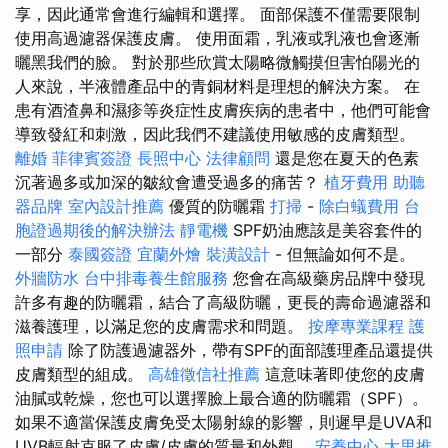
享，因此通常會進行編輯和選擇。 面部保護不僅需要限制
使用高過濾器保護皮膚。 使用面霜，乳液或乳液也會逐漸
曬黑我們的臉。 對於那些欣賞太陽略微觸摸但害怕陽光的
人來說，半液體產品中的青銅材料是理想的解決方案。 在
患有酒渣鼻和濕疹等炎症性皮膚疾病的患者中，他們可能會
導致發紅和刺激，因此我們不建議使用敏感的皮膚類型。
離婚
菲律賓簽證
長照中心
法律顧問
還是您在夏天的色素
沉著過多或加深的皺紋會遭受過多的痛苦？
植牙費用
助聽
器品牌
室內設計推薦
優質的防曬霜
打掃
-
除白蟻費用
台
胞證過期後的解決辦法
靜電機
SPF奶油應該是美容套件的
一部分
泰國簽證
宜蘭外燴
裝潢設計
- 但無論如何不是。
外牆防水
台中排毒養生館服務
您會在高級藥房品牌中發現
許多有趣的防曬霜，結合了高級防曬，更長的壽命過濾器和
滋養護理，以滿足您的皮膚需求和問題。
按摩專業課程
護
照申請
除了防護過濾器外，帶有SPF的面部護理產品還提供
皮膚類型的組成。
高雄徵信社推薦
這意味著即使您的皮膚
油膩或乾燥，您也可以選擇臉上最合適的防曬霜（SPF）。
如果不適當保護皮膚免受太陽射線的影響，則遲早是UVA和
UVB輻射克服了皮膚/皮膚的質量和外觀。
安養中心
大里推