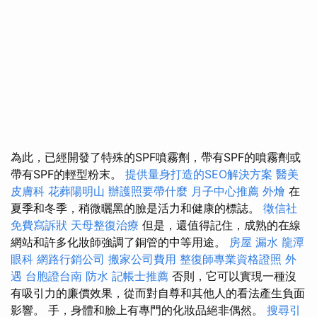
為此，已經開發了特殊的SPF噴霧劑，帶有SPF的噴霧劑或
帶有SPF的輕型粉末。
提供量身打造的SEO解決方案
醫美
皮膚科
花葬陽明山
辦護照要帶什麼
月子中心推薦
外燴
在
夏季和冬季，稍微曬黑的臉是活力和健康的標誌。
徵信社
免費寫訴狀
天母整復治療
但是，還值得記住，成熟的在線
網站和許多化妝師強調了銅管的中等用途。
房屋 漏水
龍潭
眼科
網路行銷公司
搬家公司費用
整復師專業資格證照
外
遇
台胞證台南
防水
記帳士推薦
否則，它可以實現一種沒
有吸引力的廉價效果，從而對自尊和其他人的看法產生負面
影響。 手，身體和臉上有專門的化妝品絕非偶然。
搜尋引