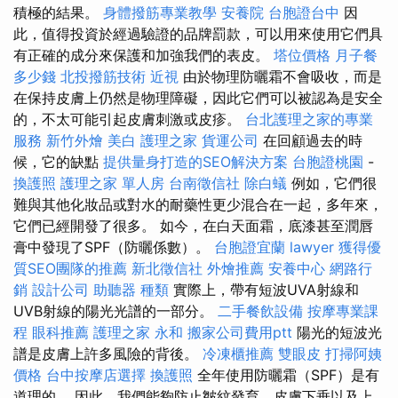
積極的結果。
身體撥筋專業教學
安養院
台胞證台中
因
此，值得投資於經過驗證的品牌罰款，可以用來使用它們具
有正確的成分來保護和加強我們的表皮。
塔位價格
月子餐
多少錢
北投撥筋技術
近視
由於物理防曬霜不會吸收，而是
在保持皮膚上仍然是物理障礙，因此它們可以被認為是安全
的，不太可能引起皮膚刺激或皮疹。
台北護理之家的專業
服務
新竹外燴
美白
護理之家
貨運公司
在回顧過去的時
候，它的缺點
提供量身打造的SEO解決方案
台胞證桃園
-
換護照
護理之家 單人房
台南徵信社
除白蟻
例如，它們很
難與其他化妝品或對水的耐藥性更少混合在一起，多年來，
它們已經開發了很多。 如今，在白天面霜，底漆甚至潤唇
膏中發現了SPF（防曬係數）。
台胞證宜蘭
lawyer
獲得優
質SEO團隊的推薦
新北徵信社
外燴推薦
安養中心
網路行
銷
設計公司
助聽器 種類
實際上，帶有短波UVA射線和
UVB射線的陽光光譜的一部分。
二手餐飲設備
按摩專業課
程
眼科推薦
護理之家 永和
搬家公司費用ptt
陽光的短波光
譜是皮膚上許多風險的背後。
冷凍櫃推薦
雙眼皮
打掃阿姨
價格
台中按摩店選擇
換護照
全年使用防曬霜（SPF）是有
道理的。 因此，我們能夠防止皺紋發育，皮膚下垂以及上