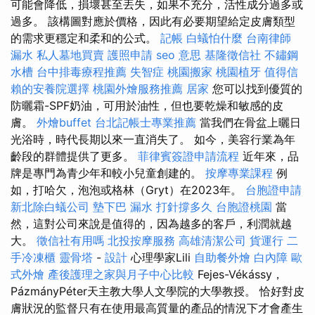
可能會降低，損壞甚至丟失，如果不充分，活性成分過多或
過多。 該構圖對應於價格，因此有必要期望給定皮膚類型
的需求更穩定和柔和的公式。
記帳
白蟻怕什麼
台南律師
漏水
私人墓地買賣
護照申請
seo 意思
基隆徵信社
不鏽鋼
水槽
台中排毒療程推薦
失智症
桃園搬家
桃園植牙
值得信
賴的安養院選擇
桃園外燴服務推薦
居家
您可以找到優質的
防曬霜-SPF奶油，可用於油性，但也要乾燥和敏感的皮
膚。
外燴buffet
台北記帳士專業推薦
當我們在骨盆上曬日
光浴時，時代長期以來一直消失了。 如今，美容行業為年
齡段的群體提供了更多。
菲律賓簽證申請流程
近年來，品
牌是專門為青少年和較小兒童創建的。
按摩專業課程
例
如，打哈欠，泡泡或格林（Gryt）在2023年。
台胞證申請
新北除白蟻公司
墊下巴
漏水 打針撐多久
台胞證桃園
當
然，這對公司來說是值得的，因為越多的客戶，利潤就越
大。
徵信社有用嗎
北投按摩服務
高雄清潔公司
貨運行
二
手冷凍櫃
靈骨塔
-
設計
心理學家Lili
自助餐外燴
白內障
歐
式外燴
產後護理之家與月子中心比較
Fejes-Vékássy，
PázmányPéter天主教大學人文學院的大學教授。 恰好對皮
膚狀況的監督只有在使用最高質量的產品的情況下才會產生