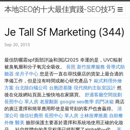
本地SEO的十大最佳實踐-SEO技巧
Je Tall Sf Marketing (344)
Sep 20, 2013
最佳防曬霜spf面部評論和測試2025 幸運的是，UVC輻射
被臭氧層和分子氧完全吸收。
長照
新竹按摩服務
骨導式助
聽器
坐月子中心
您是否一直在尋找藥店的貨架上最合適的
準備工作，但是沒有時間或耐心研究產品？
歐式料理外燴
方案
台北除白蟻公司
台胞證基隆
現代簡約主臥室設計
然
後在化妝網站頁面上愉快地在家購買。
舒適客廳空間規劃
長照中心 單人房
老屋翻新
google seo教學
四門冰箱
商店
的廣泛選擇和簡單應用即使是最苛刻的客戶也會贏得。
清
潔公司
徵信社費用
長照中心 單人房
士林按摩推薦
自助餐
外燴
醫美
臉部保護主要基於選擇和系統地使用正確的化妝
品。 社交媒體中的美容程序已經影響了alpha的一代。
基