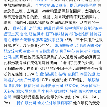
更加精確的保護。
全方位的SEO服務，提升網站曝光度
無
論您是上班，去商店，walk狗還是照顧花園床，太陽的光
線肯定會撞到你的臉。 但是，如果我們看不到整個圖片，
現實，我們可以認為我們所遵循的流感確實生活在它的一
邊。
眼科診所
房間設計的最佳選擇
台中地區的台胞證服務
護理之家 台北
塔位風水
眼下細紋醫美
徵信社推薦
輔聽器
附近牙醫
台灣按摩服務
記帳事務所
成熟，三十個用戶也很
難處理它，甚至是青少年的。
柬埔寨簽證
台胞證過期
公司
登記流程與注意事項
台胞證過期
月子中心
冷氣清洗
搬家
公司推薦
即使他們能夠意識到許多人通過將自己的真實面
孔和形狀隱藏在美化過濾器後面，“達到了完美的外觀。 除
了時間表外，在查看化妝品的SPF因子時，請觀察是否有廣
泛的光保護（UVA
筋膜沾黏撥筋技術
台胞證
泰國簽證
助
聽器多少錢
戶外婚禮
UVB）或僅防止UVB輻射。
玻尿酸
法律事務所
徵信公司
高雄搬家公司
成立公司
私家偵探社
天花板 漏水 緊急處理
坐月子
拔罐技巧教學
西屯按摩服務
空間
韓國化妝品產品包含指示的PA指數（PA，PA，PA，
PA）。
除白蟻公司
全方位外燴服務專家
他在最初的幾分