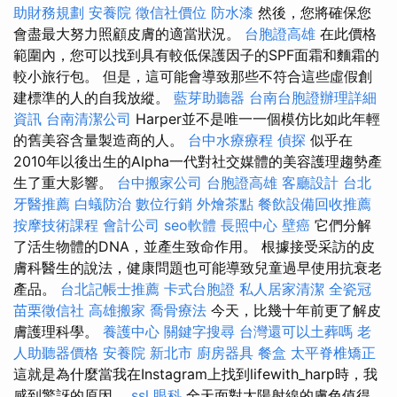
助財務規劃
安養院
徵信社價位
防水漆
然後，您將確保您
會盡最大努力照顧皮膚的適當狀況。
台胞證高雄
在此價格
範圍內，您可以找到具有較低保護因子的SPF面霜和麵霜的
較小旅行包。 但是，這可能會導致那些不符合這些虛假創
建標準的人的自我放縱。
藍芽助聽器
台南台胞證辦理詳細
資訊
台南清潔公司
Harper並不是唯一一個模仿比如此年輕
的舊美容含量製造商的人。
台中水療療程
偵探
似乎在
2010年以後出生的Alpha一代對社交媒體的美容護理趨勢產
生了重大影響。
台中搬家公司
台胞證高雄
客廳設計
台北
牙醫推薦
白蟻防治
數位行銷
外燴茶點
餐飲設備回收推薦
按摩技術課程
會計公司
seo軟體
長照中心
壁癌
它們分解
了活生物體的DNA，並產生致命作用。 根據接受采訪的皮
膚科醫生的說法，健康問題也可能導致兒童過早使用抗衰老
產品。
台北記帳士推薦
卡式台胞證
私人居家清潔
全瓷冠
苗栗徵信社
高雄搬家
喬骨療法
今天，比幾十年前更了解皮
膚護理科學。
養護中心
關鍵字搜尋
台灣還可以土葬嗎
老
人助聽器價格
安養院 新北市
廚房器具
餐盒
太平脊椎矯正
這就是為什麼當我在Instagram上找到lifewith_harp時，我
感到驚訝的原因。
ssl
眼科
全天面對太陽射線的膚色值得