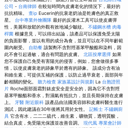
公司
-
台南律師
在較短時間內皮膚老化的情況下，最好的
抗抗精味。
查ip
Eucerin的抗衰老奶油是乾膚色的真正救
星。
台中專業外燴團隊
最好的反灌木工具可以使皮膚彈
性，美麗和放鬆的外觀有效地減少皺紋。
不鏽鋼水槽
肉毒
桿菌
根據意見，可以得出結論，該產品可以保護免受太陽
的負面影響，並以有用的成分為食，並且可以在不同年齡範
圍內耐受。
自助餐
該製劑不含對羥基苯甲酸酯和染料，因
此不會引起過敏，適合有問題的皮膚。
北區按摩選擇
如果
您不保護自己免受有害陽光的侵害，例如，您會做很多事
情，以使皮膚衰老的跡象早於應有的跡象。 該成分含有油
和維生素，可提供互補的保護，以防止過早衰老，面部與年
齡相關的變化。
聽力檢查
家族墓設計與規劃
La
台胞證照
片
Roche面部面霜對錶皮安全是安全的，因為它不含對羥
基苯甲酸酯和香水，對濕氣有抵抗力，並且長期保持在皮膚
上。
牙醫
附近眼科
該產品由法國美容師和皮膚科醫生進行
測試，因此建議在30年後將其用於女性。
記帳士
不鏽鋼廚
具
它含有水，二二二硫代，維生素，礦物質，透明質酸，
結合真皮，免受陽光保護並改善音調。
現代風
專業會計師