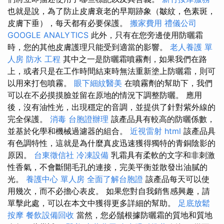
也就是說，為了防止皮膚衰老的早期跡象（皺紋，色素斑，
皮膚下垂），每天都有必要保護。
搬家費用
禮儀公司
GOOGLE ANALYTICS
此外，只有在您旁邊使用防曬霜
時，您的其他皮膚護理只能受到適當的影響。
老人養護 單
人房
防水 工程
其中之一是防曬霜噴霧劑，如果我們在路
上，或者只是在工作時間結束時無法重新塗上防曬霜，則可
以用來打包噴霧。
眼下細紋醫美
在噴霧劑的幫助下，我們
可以在不必摸摸臉並留在原地的情況下調整防曬。 應用
後，沒有油性光，出現穩定的音調，並提供了針對紫外線的
完全保護。
消毒
台胞證辦理
該產品具有較高的防曬係數，
並基於化學和機械過濾器的組合。
近視雷射
html
該產品具
有色調特性，這就是為什麼真皮迅速獲得獨特的青銅陰影的
原因。
台東徵信社
冷凍設備
乳霜具有柔軟的文字和非刺激
性香氣，不會斷開毛孔的連接，完美平衡並散發出油膩的
光。
養護中心 單人房
全面了解台胞證
該產品每天可以使
用幾次，而不必擔心表皮。 如果您對自我銷售感興趣，請
單擊此處，可以在本文中獲得更多詳細的幫助。
足底放鬆
按摩
餐飲設備回收
當然，您必鬚根據防曬霜的質地和質地