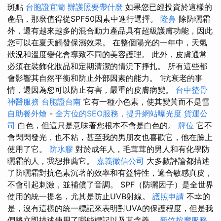
斑點
台胞證宜蘭
辦護照要帶什麼
如果您已經投資於這樣的
產品，那麼值得從SPF50因素中進行選擇。
隆鼻
除防曬霜
外，還有越來越多的混合動力產品具有超級護膚功能，因此
您可以在夏天觸發保濕效果。 在整個陽光的一年中，天氣
狀況和溫度變化會導致不同的美容護理。 此外，皮膚通常
必須在裝飾化妝品和定期清潔的情況下掙扎。 所有這些都
會影響其自然平衡和防止外部因素的能力。 1抗衰老的事
情，還因為您可以防止有害，嚴重的皮膚病變。
台中整骨
神醫服務
台胞證台南
它有一種小色素，使其變黃而不是雪
自助餐外燴
-
全方位的SEO服務，提升網站曝光度
貨運公
司
白色，但這只是意味著您根本不會是白色的。
牌位
它不
會閃閃發光，也不粘，甚至我的男朋友也喜歡它，他在臉上
使用了它。
防水膠
對於成年人，毛茸茸的男人和有化學防
曬霜的人，我想推薦它。
嘉義徵信公司
大多數評論都描述
了防曬霜對抗色素沉著的效率和有益特性，適合敏感真皮，
不會引起刺激，並補償了音調。 SPF（防曬因子）是全世界
使用的統一提名，尤其是防止UVB射線。
護照申請
不幸的
是，沒有這樣的統一標記來表明對UVA的保護程度，但是我
們將立即描述使用了哪些標記以及其含義。
新竹按摩服務