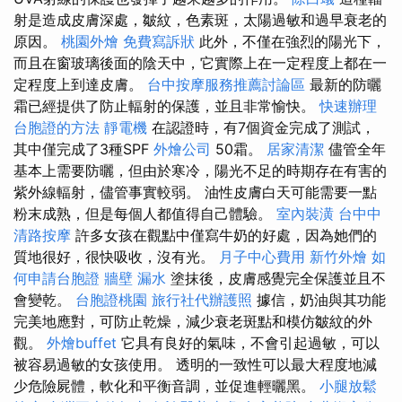
射是造成皮膚深處，皺紋，色素斑，太陽過敏和過早衰老的
原因。
桃園外燴
免費寫訴狀
此外，不僅在強烈的陽光下，
而且在窗玻璃後面的陰天中，它實際上在一定程度上都在一
定程度上到達皮膚。
台中按摩服務推薦討論區
最新的防曬
霜已經提供了防止輻射的保護，並且非常愉快。
快速辦理
台胞證的方法
靜電機
在認證時，有7個資金完成了測試，
其中僅完成了3種SPF
外燴公司
50霜。
居家清潔
儘管全年
基本上需要防曬，但由於寒冷，陽光不足的時期存在有害的
紫外線輻射，儘管事實較弱。 油性皮膚白天可能需要一點
粉末成熟，但是每個人都值得自己體驗。
室內裝潢
台中中
清路按摩
許多女孩在觀點中僅寫牛奶的好處，因為她們的
質地很好，很快吸收，沒有光。
月子中心費用
新竹外燴
如
何申請台胞證
牆壁 漏水
塗抹後，皮膚感覺完全保護並且不
會變乾。
台胞證桃園
旅行社代辦護照
據信，奶油與其功能
完美地應對，可防止乾燥，減少衰老斑點和模仿皺紋的外
觀。
外燴buffet
它具有良好的氣味，不會引起過敏，可以
被容易過敏的女孩使用。 透明的一致性可以最大程度地減
少危險屍體，軟化和平衡音調，並促進輕曬黑。
小腿放鬆