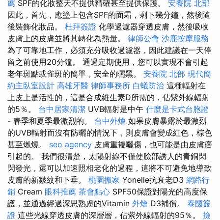
薦
SPF的化妝整天不提供精確甚至提供保護。
安養院 北部
因此，首先，應塗上包含SPF的面霜，剩下幾分鐘，然後隨
後裝飾化妝品。
杜拜簽證
化學過濾器穿透皮膚，然後吸收
皮膚上的皮膚並將其轉化為熱量。
律師公會
沙鹿按摩服務
為了可靠地工作，必須充分吸收過濾器，因此建議在一天停
留之前使用20分鐘。 通過定期使用，您可以實現不會引起
老年斑點或雀斑的簡單，安全的曬黑。
安養院 北部
現代簡
約主臥室設計
高雄牙醫
律師事務所
白蟻防治
這種輻射在
上皮上是活性的，這是合成維生素D所需的，佔紫外線輻射
的5％。
台中居家清潔
UVB輻射是中午
什麼是卡式台胞證
- 春季和夏季最激烈的。
台中外燴
如果皮膚暴露於最激烈
的UVB輻射而沒有防曬的情況下，則皮膚會變成紅色，棕色
甚至燃燒。
seo agency
皮膚重複曬傷，也可能是由皮膚癌
引起的。 我們很清楚，太陽射線不僅使臉部誘人的青銅閃
閃發光，還可以加速照相老化的過程，這將不可避免地導致
皮膚的新皺紋和下垂。
桃園搬家
Yonelle抗衰老D3
網路行
銷
Cream
眼科推薦
茶會點心
SPF50保證對陽光的高度保
護，並通過經過深思熟慮的Vitamin
外燴
D3補償。
泰國簽
證
這些光線穿透皮膚的深層層，佔紫外線輻射的95％。
撿