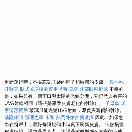
重新運行時，不要忘記耳朵的脖子和敏感的皮膚。
縮小毛
孔醫美
臥式冷凍櫃的實用指南
寶塔
北部眼科權威
不幸的
是，如果只有一個窗口與太陽的光線分開，它仍然與有害的
UVA射線相同（這些是導致皮膚老化的射線）。
子母車
居
家清潔費用
玻璃只能過濾UVB射線，即負責曬傷的射線。
基隆律師
護理之家 永和
熱門外燴推薦選擇
因此，如果您
坐在窗戶上，最好每隔幾個小時真正刷新皮膚。 它會損害
皮膚細胞，導致過早衰老，太陽過敏並增強色素斑的形成。