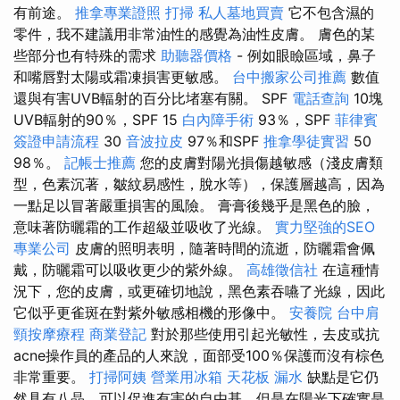
有前途。
推拿專業證照
打掃
私人墓地買賣
它不包含濕的
零件，我不建議用非常油性的感覺為油性皮膚。 膚色的某
些部分也有特殊的需求
助聽器價格
- 例如眼瞼區域，鼻子
和嘴唇對太陽或霜凍損害更敏感。
台中搬家公司推薦
數值
還與有害UVB輻射的百分比堵塞有關。 SPF
電話查詢
10塊
UVB輻射的90％，SPF 15
白內障手術
93％，SPF
菲律賓
簽證申請流程
30
音波拉皮
97％和SPF
推拿學徒實習
50
98％。
記帳士推薦
您的皮膚對陽光損傷越敏感（淺皮膚類
型，色素沉著，皺紋易感性，脫水等），保護層越高，因為
一點足以冒著嚴重損害的風險。 膏膏後幾乎是黑色的臉，
意味著防曬霜的工作超級並吸收了光線。
實力堅強的SEO
專業公司
皮膚的照明表明，隨著時間的流逝，防曬霜會佩
戴，防曬霜可以吸收更少的紫外線。
高雄徵信社
在這種情
況下，您的皮膚，或更確切地說，黑色素吞嚥了光線，因此
它似乎更雀斑在對紫外敏感相機的形像中。
安養院
台中肩
頸按摩療程
商業登記
對於那些使用引起光敏性，去皮或抗
acne操作員的產品的人來說，面部受100％保護而沒有棕色
非常重要。
打掃阿姨
營業用冰箱
天花板 漏水
缺點是它仍
然具有八晶，可以促進有害的自由基，但是在陽光下確實是