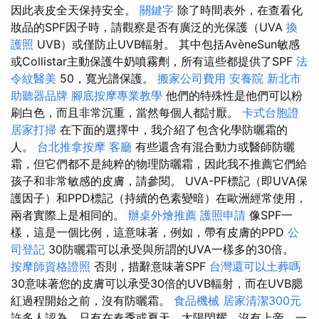
因此表皮全天保持安全。
關鍵字
除了時間表外，在查看化
妝品的SPF因子時，請觀察是否有廣泛的光保護（UVA
換
護照
UVB）或僅防止UVB輻射。 其中包括AvèneSun敏感
或Collistar主動保護牛奶噴霧劑，所有這些都提供了SPF
法
令紋醫美
50，寬光譜保護。
搬家公司費用
安養院 新北市
助聽器品牌
腳底按摩專業教學
他們的特殊性是他們可以粉
刷白色，而且非常沉重，當然每個人都討厭。
卡式台胞證
居家打掃
在下面的選擇中，我介紹了包含化學防曬霜的
人。
台北推拿按摩
客廳
有些還含有混合動力或醫師防曬
霜，但它們都不是純粹的物理防曬霜，因此我不推薦它們給
孩子和非常敏感的皮膚，請參閱。 UVA-PF標記（即UVA保
護因子）和PPD標記（持續的色素變暗）在歐洲經常使用，
兩者實際上是相同的。
辦桌外燴推薦
護照申請
像SPF一
樣，這是一個比例，這意味著，例如，帶有皮膚的PPD
公
司登記
30防曬霜可以承受與所謂的UVA一樣多的30倍​​。
按摩師資格證照
否則，措辭意味著SPF
台灣還可以土葬嗎
30意味著您的皮膚可以承受30倍的UVB輻射，而在UVB腮
紅過程開始之前，沒有防曬霜。
食品機械
居家清潔300元
許多人認為，只有在春季或夏天，太陽閃耀，沒有上帝，一