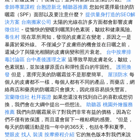
拿師專業課程
台胞證新北
輔聽器推薦
您如何選擇最佳的防
曬霜（SPF）面部以及要注意什麼？
提供量身打造的SEO解
決方案
台南搬家公司
太陽的光線在許多方面都會影響皮膚
徵信社
- 從愉快的變暖到曬黑到色素斑，皺紋和健康風險。
養生村
現在眾所周知，發現的皮膚正在變老，原因之一是
暴露於紫外線。 不僅減少了皮膚癌的機會並在日曬之前，
還減少了與陽光相關的皮膚病變和照片衰老。
台中按摩排
毒討論區
台中產後護理之家
這導致早期皮膚老化，皺紋，
色素斑點，並加速膠原蛋白和彈性蛋白的牢固性。
護照換
發
但是，選擇完美的防曬霜並不是那麼簡單。
屋頂防水
每
個人的皮膚都不一樣，每個人都有不同的產品，而藥店，網
絡商店和藥房的防曬霜只會擴大，因此很容易損失豐富。
宜蘭徵信社
杜拜簽證
如果您還沒有找到自己的喜歡或想切
換，我們會在大綱中提出一些想法。
助聽器
桃園外燴服務
推薦
我們向防曬霜展示了對我們非常有益的價格，因為它
們不僅有效保護，而且還會留下一種粘稠的感覺。 ”但是，
每天的防曬活動是指一年中的365天，包括冬季和夏季。
雙眼皮
找人
裝潢
按摩療程介紹
它的無色版本對我們來說