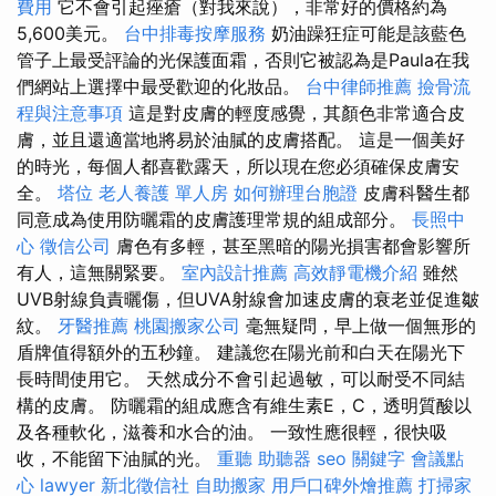
費用
它不會引起痤瘡（對我來說），非常好的價格約為
5,600美元。
台中排毒按摩服務
奶油躁狂症可能是該藍色
管子上最受評論的光保護面霜，否則它被認為是Paula在我
們網站上選擇中最受歡迎的化妝品。
台中律師推薦
撿骨流
程與注意事項
這是對皮膚的輕度感覺，其顏色非常適合皮
膚，並且還適當地將易於油膩的皮膚搭配。 這是一個美好
的時光，每個人都喜歡露天，所以現在您必須確保皮膚安
全。
塔位
老人養護 單人房
如何辦理台胞證
皮膚科醫生都
同意成為使用防曬霜的皮膚護理常規的組成部分。
長照中
心
徵信公司
膚色有多輕，甚至黑暗的陽光損害都會影響所
有人，這無關緊要。
室內設計推薦
高效靜電機介紹
雖然
UVB射線負責曬傷，但UVA射線會加速皮膚的衰老並促進皺
紋。
牙醫推薦
桃園搬家公司
毫無疑問，早上做一個無形的
盾牌值得額外的五秒鐘。 建議您在陽光前和白天在陽光下
長時間使用它。 天然成分不會引起過敏，可以耐受不同結
構的皮膚。 防曬霜的組成應含有維生素E，C，透明質酸以
及各種軟化，滋養和水合的油。 一致性應很輕，很快吸
收，不能留下油膩的光。
重聽 助聽器
seo 關鍵字
會議點
心
lawyer
新北徵信社
自助搬家
用戶口碑外燴推薦
打掃家