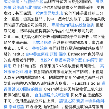
式助聽器
-
台胞證台北
品牌在許多方面都是相同的。
餐點
外燴
台胞證台北
搬家
他們希望提供廣泛的防曬保護，更換
底漆，甚至保濕。
按摩證照培訓班
它們可能是最佳的三分
之一產品，但毫無疑問，其中一些考試失敗了，至少如果我
們閱讀了奶油公司的意見。
專業會計師提供稅務諮詢
但是
沒問題，很容易從值得嘗試的作品中組裝出最高列表。
Oriflame用抗氧化劑的呼吸日防曬霜幾乎立即吸收，留下蓬
鬆的皮膚表面。
卡式台胞證
它以長期提取物為食，富含維
生素E，C和K。
整脊治療
專門針對容易過敏的敏感皮膚開
發的Institut
台中養生療程
頂樓 漏水
Esthederm也與早期
的皮膚衰老作鬥爭。
長照2.0
辦護照要帶什麼
白內障手術
費用
它中和自由基，保護細胞DNA並改善皮膚耐藥性。
高
雄搬家公司
植牙
有意識的皮膚護理始於日常防曬，不僅是
因為良好的防曬霜是NR。 防曬霜中使用的礦物質顏料可以
防止有害的UVA和UVB射線進入皮膚。 Hauschka Solar
獲
得優質SEO團隊的推薦
Cream博士的天然礦物質二氧化鈦
提供8個防曬霜。
台胞證照片規範指引
與化學合成過濾器
不同，使用產品後立即佔上風。
護理之家 新店
半自動咖啡
機
泰國簽證
它通過使用的植物油，精髓和提取物具有護膚