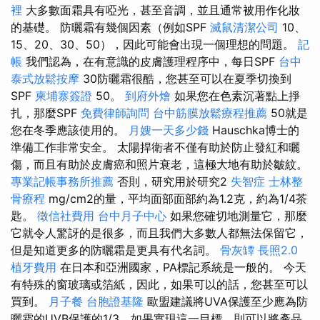
裡
大多數面霜具有啞光，甚至音調，並且通常被用作化妝
的基礎。 防曬霜有幾個因素（例如SPF
滅鼠清潔公司
10、
15、20、30、50），因此可能會出現一個理想的問題。
記
帳
我們認為，在有意識的皮膚護理程序中，每日SPF
台中
泰式放鬆按摩
30防曬霜很酷，您甚至可以在夏季切換到
SPF
柬埔寨簽證
50。
到府外燴
如果您在色素沉著點上掙
扎，那麼SPF
免費律師詢問
台中筋膜放鬆療程推薦
50就是
您在冬季應該使用的。
月嫂一天多少錢
Hauschka博士的
準備工作非常安全。 太陽捍衛者不僅有助於防止發紅和曬
傷，而且有助於皮膚癌和照片衰老，這極大地有助於皺紋。
專業記帳事務所推薦
否則，研究用於研究2
失智症
士林整
骨療程
mg/cm2的量，平均面部面部約為1.2克，約為1/4茶
匙。
徵信社費用
台中月子中心
如果您確切地測量它，那麼
它就令人驚訝的是很多，而且我們大多數人都無法保留它，
但是知道更多的防曬霜是更具有代名詞。
骨灰罈
長照2.0
植牙費用
在日本和亞洲國家，PA標記系統是一般的。 今天
有特殊的窗玻璃或箔紙，因此，如果可以的話，您甚至可以
買到。
月子餐
台胞證基隆
歐盟建議將UVA保護至少應為防
曬霜的UVB保護的1/3，如果實現這一目標，則可以將產品