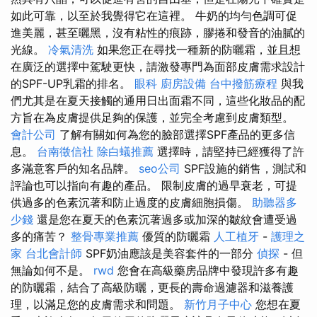
如此可靠，以至於我覺得它在這裡。 牛奶的均勻色調可促
進美麗，甚至曬黑，沒有粘性的痕跡，膠捲和發音的油膩的
光線。
冷氣清洗
如果您正在尋找一種新的防曬霜，並且想
在廣泛的選擇中駕駛更快，請激發專門為面部皮膚需求設計
的SPF-UP乳霜的排名。
眼科
廚房設備
台中撥筋療程
與我
們尤其是在夏天接觸的通用日出面霜不同，這些化妝品的配
方旨在為皮膚提供足夠的保護，並完全考慮到皮膚類型。
會計公司
了解有關如何為您的臉部選擇SPF產品的更多信
息。
台南徵信社
除白蟻推薦
選擇時，請堅持已經獲得了許
多滿意客戶的知名品牌。
seo公司
SPF設施的銷售，測試和
評論也可以指向有趣的產品。 限制皮膚的過早衰老，可提
供過多的色素沉著和防止過度的皮膚細胞損傷。
助聽器多
少錢
還是您在夏天的色素沉著過多或加深的皺紋會遭受過
多的痛苦？
整骨專業推薦
優質的防曬霜
人工植牙
-
護理之
家
台北會計師
SPF奶油應該是美容套件的一部分
偵探
- 但
無論如何不是。
rwd
您會在高級藥房品牌中發現許多有趣
的防曬霜，結合了高級防曬，更長的壽命過濾器和滋養護
理，以滿足您的皮膚需求和問題。
新竹月子中心
您想在夏