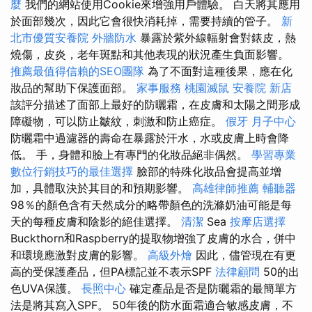
麼
我們的網站使用Cookie來增強用戶體驗。 白天將其應用
於面部幾次，因此它會很快消耗掉，需要持續的管子。
新
北市優質安養院
外牆防水
暴露於紫外線輻射會對錶皮，熱
燒傷，皮炎，老年斑點和其他表現的狀況產生負面影響。
推薦最值得信賴的SEO團隊
為了不面對這種後果，應在化
妝品的幫助下保護面部。
家事服務
桃園滅鼠
安養院 新店
該評分描述了面部上最好的防曬霜，在皮膚和太陽之間形成
障礙物，可以防止皺紋，刺激和防止癌症。
假牙
月子中心
防曬霜中過濾器的壽命在暴露於汗水，水或皮膚上時會降
低。 手，身體和臉上有專門的化妝品絕非偶然。
學習專業
數位行銷技巧的最佳選擇
臉部的特殊化妝品會提高並增
加，具體取決於其目的和預期影響。
高雄律師推薦
輔聽器
98％的顏色含有天然成分的略帶顏色的洗滌奶油可能是每
天的每種皮膚和陰影的絕佳選擇。
清潔
Sea
按摩店選擇
Buckthorn和Raspberry的提取物增強了皮膚的水合，併中
和環境應激對皮膚的影響。
高級外燴
因此，儘管現在有更
高的受保護產品，但PA標記並不表示SPF
法律顧問
50的出
色UVA保護。
長照中心
確定產品是否是防曬霜的最簡單方
法是將其寫入SPF。 50年後的防水面霜適合敏感皮膚，不