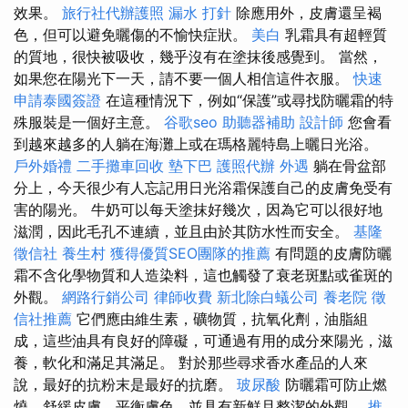
效果。
旅行社代辦護照
漏水 打針
除應用外，皮膚還呈褐
色，但可以避免曬傷的不愉快症狀。
美白
乳霜具有超輕質
的質地，很快被吸收，幾乎沒有在塗抹後感覺到。 當然，
如果您在陽光下一天，請不要一個人相信這件衣服。
快速
申請泰國簽證
在這種情況下，例如“保護”或尋找防曬霜的特
殊服裝是一個好主意。
谷歌seo
助聽器補助
設計師
您會看
到越來越多的人躺在海灘上或在瑪格麗特島上曬日光浴。
戶外婚禮
二手攤車回收
墊下巴
護照代辦
外遇
躺在骨盆部
分上，今天很少有人忘記用日光浴霜保護自己的皮膚免受有
害的陽光。 牛奶可以每天塗抹好幾次，因為它可以很好地
滋潤，因此毛孔不連續，並且由於其防水性而安全。
基隆
徵信社
養生村
獲得優質SEO團隊的推薦
有問題的皮膚防曬
霜不含化學物質和人造染料，這也觸發了衰老斑點或雀斑的
外觀。
網路行銷公司
律師收費
新北除白蟻公司
養老院
徵
信社推薦
它們應由維生素，礦物質，抗氧化劑，油脂組
成，這些油具有良好的障礙，可通過有用的成分來陽光，滋
養，軟化和滿足其滿足。 對於那些尋求香水產品的人來
說，最好的抗粉末是最好的抗磨。
玻尿酸
防曬霜可防止燃
燒，舒緩皮膚，平衡膚色，並具有新鮮且整潔的外觀。
推