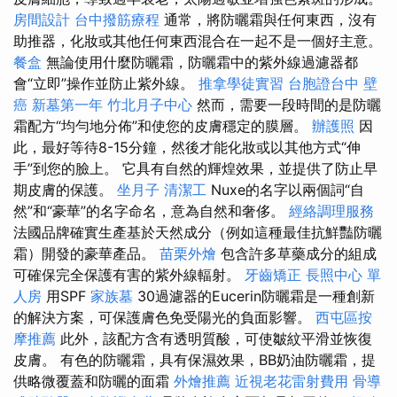
房間設計
台中撥筋療程
通常，將防曬霜與任何東西，沒有
助推器，化妝或其他任何東西混合在一起不是一個好主意。
餐盒
無論使用什麼防曬霜，防曬霜中的紫外線過濾器都
會“立即”操作並防止紫外線。
推拿學徒實習
台胞證台中
壁
癌
新墓第一年
竹北月子中心
然而，需要一段時間的是防曬
霜配方“均勻地分佈”和使您的皮膚穩定的膜層。
辦護照
因
此，最好等待8-15分鐘，然後才能化妝或以其他方式“伸
手”到您的臉上。 它具有自然的輝煌效果，並提供了防止早
期皮膚的保護。
坐月子
清潔工
Nuxe的名字以兩個詞“自
然”和“豪華”的名字命名，意為自然和奢侈。
經絡調理服務
法國品牌確實生產基於天然成分（例如這種最佳抗鮮豔防曬
霜）開發的豪華產品。
苗栗外燴
包含許多草藥成分的組成
可確保完全保護有害的紫外線輻射。
牙齒矯正
長照中心 單
人房
用SPF
家族墓
30過濾器的Eucerin防曬霜是一種創新
的解決方案，可保護膚色免受陽光的負面影響。
西屯區按
摩推薦
此外，該配方含有透明質酸，可使皺紋平滑並恢復
皮膚。 有色的防曬霜，具有保濕效果，BB奶油防曬霜，提
供略微覆蓋和防曬的面霜
外燴推薦
近視老花雷射費用
骨導