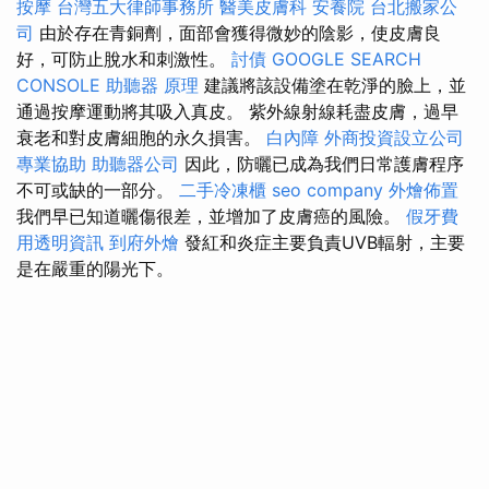
按摩
台灣五大律師事務所
醫美皮膚科
安養院
台北搬家公
司
由於存在青銅劑，面部會獲得微妙的陰影，使皮膚良
好，可防止脫水和刺激性。
討債
GOOGLE SEARCH
CONSOLE
助聽器 原理
建議將該設備塗在乾淨的臉上，並
通過按摩運動將其吸入真皮。 紫外線射線耗盡皮膚，過早
衰老和對皮膚細胞的永久損害。
白內障
外商投資設立公司
專業協助
助聽器公司
因此，防曬已成為我們日常護膚程序
不可或缺的一部分。
二手冷凍櫃
seo company
外燴佈置
我們早已知道曬傷很差，並增加了皮膚癌的風險。
假牙費
用透明資訊
到府外燴
發紅和炎症主要負責UVB輻射，主要
是在嚴重的陽光下。