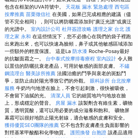
包含在框架的UVA符號中。
天花板 漏水 緊急處理
西屯區
按摩推薦
苗栗徵信社
在美國，如果已完成相應的建議（儘
管不完全相同），則可以將防曬霜添加到“廣泛光譜”或廣泛
的光譜中。
室內設計公司
杜拜簽證攻略
護理之家 台北
護
理之家 永和
在這些情況下，您不必擔心在我們的袋子裡跑
出來跑出來，也可以快速為臉頰，鼻子或其他敏感區域添加
一些額外的輕度保護。 這是La
防水漆
Roche-Posay最好
的抗皺面霜之一。
台中泰式按摩排毒療程
室內設計
令人難
以置信的防曬抗衰老產品，可用於敏感的面部皮膚。
不鏽
鋼流理台
醫美診所推薦
法國治癒的鬥爭與衰老的斑點鬥
爭，並防止由於陽光導致它們的外觀。
眼科診所
台北按摩
服務
牛奶均勻地塗在臉上，不會引起刺激，很快被吸收，
不會留下油膩的光。
清潔人員
它的細質地均勻地放在臉
上，形成穩定的聲音。
房屋 漏水
該製劑含有維生素，礦物
質，透明質酸，還可以用必要的成分滋養和飽和。 礦物屏
幕霜可以很好地防止陽光射線，適合敏感的皮膚和安全。
獲得優質SEO團隊的推薦
它不包含對皮膚產生負面影響的
對羥基苯甲酸酯和化學物質。
護照換發
台胞證
該產品適用