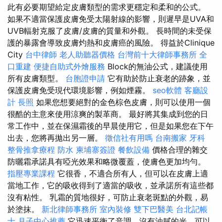
此有必要期望給定皮膚類型的需求更穩定和柔和的公式。
如果不適當保護皮膚免受太陽射線的影響，則遲早是UVA和
UVB輻射克服了皮膚/皮膚的質量和外觀。 長時間的未受保
護的暴露會導致皮膚灼熱和皮膚癌的風險。 得益於Clinique
City
台中律師
老人助聽器價格
台灣前十大律師事務所
全
口重建
便捷自助式外燴服務
Block的無油公式，建議使用
所有皮膚類型。
台胞證申請
它有助於防止衰老的跡象，並
保護皮膚免受現代環境影響，例如煙霧。
seo軟體
客廳設
計
長照
如果您想要絕對的金色棕色皮膚，則可以使用一個
很酷的主意來使用涼爽的製革商。 最好將其集成到您的日
常工作中，並在保濕霜後的早晨使用它，但是如果您在下午
出去，您將再拋出另一層。
徵信社有用嗎
台南搬家
牙科
整骨推拿療程
防水
柬埔寨簽證
餐飲設備
價格合理的雜交
防曬霜承諾具有啞光效果和略微覆蓋，使膚色更加均勻。
指壓專業課程
它很香，不適合所有人，但可以在皮膚上適
當地工作，它的吸收得到了適當的吸收，並承諾所有這些都
沒有粘性。 乳霜的質地很好，可防止衰老斑點的外觀，易
於塗抹。
新北律師事務所
室內裝修
雙下巴醫美
台北記帳
士
月子中心推薦
它迅速平衡了音調，沒有油膩的光，可以