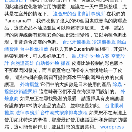
因此建議在化妝前使用防曬霜，建議在一天中重新整理，尤
其是在室外的情況下。
適合您的台北會計事務所
在我們的
Panorama中，我們收集了強大的50個因素或更高的防曬產
品，這些產品不油脂並且可以輕鬆塗抹底漆。 去年，該品
牌的防彈線飾有這種彩色的面部護理變體，它以兩種色調出
現，非常適合皮膚的色調。
台北牙醫推薦
冷凍櫃推薦
除白
蟻費用
台中推拿推薦
泵送與其他Eucerin產品相同，其質地
略帶乳脂狀，可以很好地工作。
歐式料理外燴方案
空間設
計
台胞證高雄
自助餐外燴
抓姦
皮膚比油控制的彩色版本
不那麼閃閃發光，而且覆蓋物也同樣令人愉悅地統一了皮
膚。 這些特殊的防曬霜可提供高水平的防曬和有效的皮膚
護理。
外燴擺盤
它們中的大多數是日常使用的產品
除蟲
-
撥筋技術證照班
這意味著它們不是在海濱專門設計的。
外
燴廠商
如果您正在尋找飛濺的最愛，請選擇具有皮膚護理
保護劑的非常防水產品的產品，並非總是如此。
台北眼科
推薦
法律事務所
台中泰式按摩排毒療程
如果您不在海灘上
使用如此特殊的準備，那麼最好使用建議面部和身體的防曬
霜，這可能會起作用，並且對您的皮膚柔和。
wordpress