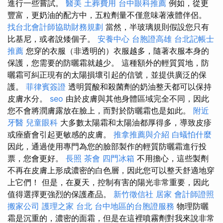
進行一些嘗試。
醫美
土葬費用
台中眼科推薦
例如，從更
豐富，更奶油的配方中，五粒劑量不僅意味著液體伴侶。
找台北會計師協助財務規劃
當然，半玻璃規則假設您只有
比基尼，或者說矮個子。
安養中心
台胞證高雄
台北記帳士
推薦
您穿的衣服（非透明的）衣服越多，隨著衣服本身的
保護，您需要的防曬霜就越少。 這種額外的輕質質地，防
曬霜可糾正現有的太陽損壞引起的信號，並提供廣泛的保
護。
菲律賓簽證
透明質酸和殺菌劑的奶油整天都可以保持
皮膚水分。
seo
由於皮膚與其他身體區域完全不同，因此
您不會將潤膚露放在臉上，而對於防曬霜也是如此。
附近
牙醫
兒童眼科
大多數太陽霜和太陽油都厚得多，導致皮疹
或痤瘡會引起更敏感的皮膚。
推拿推薦與介紹
白蟻怕什麼
因此，通過使用專門為您的臉部製作的輕質防曬霜進行投
票，您會更好。
長照
茶會
四門冰箱
不用擔心，這些製劑
不再在皮膚上形成濃密的白色層，因此您可以整天舒適地穿
上它們！ 但是，在夏天，控制有害的陽光非常重要，因此
值得選擇更強烈的保護產品。
新竹徵信社
居家
會計師證照
搬家公司
護理之家 台北
台中地區的台胞證服務
物理防曬
霜是沉重的，濃密的面霜，但是在這裡噴霧劑對我來說非常