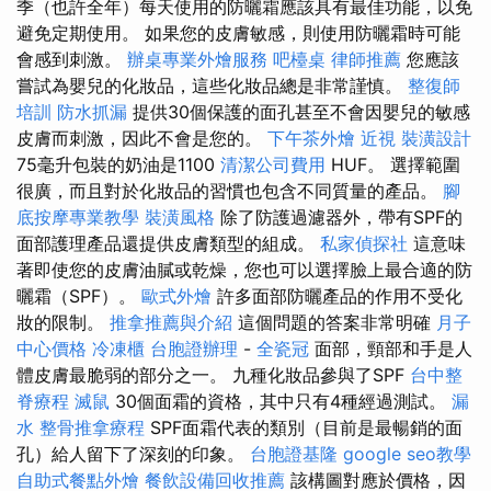
季（也許全年）每天使用的防曬霜應該具有最佳功能，以免
避免定期使用。 如果您的皮膚敏感，則使用防曬霜時可能
會感到刺激。
辦桌專業外燴服務
吧檯桌
律師推薦
您應該
嘗試為嬰兒的化妝品，這些化妝品總是非常謹慎。
整復師
培訓
防水抓漏
提供30個保護的面孔甚至不會因嬰兒的敏感
皮膚而刺激，因此不會是您的。
下午茶外燴
近視
裝潢設計
75毫升包裝的奶油是1100
清潔公司費用
HUF。 選擇範圍
很廣，而且對於化妝品的習慣也包含不同質量的產品。
腳
底按摩專業教學
裝潢風格
除了防護過濾器外，帶有SPF的
面部護理產品還提供皮膚類型的組成。
私家偵探社
這意味
著即使您的皮膚油膩或乾燥，您也可以選擇臉上最合適的防
曬霜（SPF）。
歐式外燴
許多面部防曬產品的作用不受化
妝的限制。
推拿推薦與介紹
這個問題的答案非常明確
月子
中心價格
冷凍櫃
台胞證辦理
-
全瓷冠
面部，頸部和手是人
體皮膚最脆弱的部分之一。 九種化妝品參與了SPF
台中整
脊療程
滅鼠
30個面霜的資格，其中只有4種經過測試。
漏
水
整骨推拿療程
SPF面霜代表的類別（目前是最暢銷的面
孔）給人留下了深刻的印象。
台胞證基隆
google seo教學
自助式餐點外燴
餐飲設備回收推薦
該構圖對應於價格，因