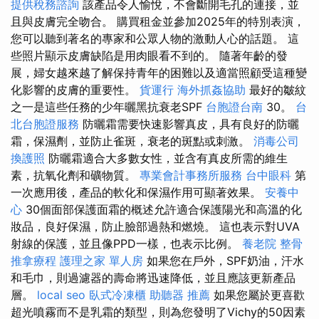
提供稅務諮詢
該產品令人愉悅，不會斷開毛孔的連接，並
且與皮膚完全吻合。 購買租金並參加2025年的特別表演，
您可以聽到著名的專家和公眾人物的激動人心的話題。 這
些照片顯示皮膚缺陷是用肉眼看不到的。 隨著年齡的發
展，婦女越來越了解保持青年的困難以及適當照顧受這種變
化影響的皮膚的重要性。
貨運行
海外抓姦協助
最好的皺紋
之一是這些任務的少年曬黑抗衰老SPF
台胞證台南
30。
台
北台胞證服務
防曬霜需要快速影響真皮，具有良好的防曬
霜，保濕劑，並防止雀斑，衰老的斑點或刺激。
消毒公司
換護照
防曬霜適合大多數女性，並含有真皮所需的維生
素，抗氧化劑和礦物質。
專業會計事務所服務
台中眼科
第
一次應用後，產品的軟化和保濕作用可顯著效果。
安養中
心
30個面部保護面霜的概述允許適合保護陽光和高溫的化
妝品，良好保濕，防止臉部過熱和燃燒。 這也表示對UVA
射線的保護，並且像PPD一樣，也表示比例。
養老院
整骨
推拿療程
護理之家 單人房
如果您在戶外，SPF奶油，汗水
和毛巾，則過濾器的壽命將迅速降低，並且應該更新產品
層。
local seo
臥式冷凍櫃
助聽器 推薦
如果您屬於更喜歡
超光噴霧而不是乳霜的類型，則為您發明了Vichy的50因素