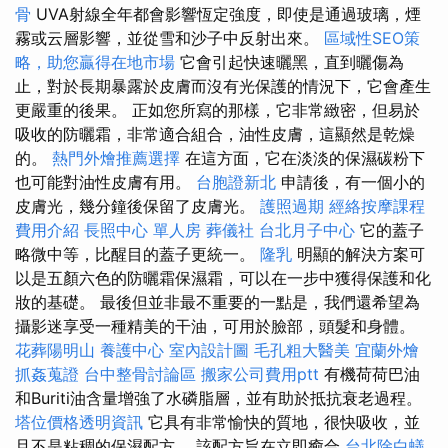
骨
UVA射線全年都會影響恆定強度，即使是通過玻璃，煙
霧或云層影響，並從雪和沙子中反射出來。
區域性SEO策
略，助您贏得在地市場
它會引起快速曬黑，直到曬傷為
止，對於長期暴露於皮膚而沒有光保護的情況下，它會產生
更嚴重的後果。 正如您所寫的那樣，它非常緻密，但易於
吸收的防曬霜，非常適合組合，油性皮膚，這顯然是乾燥
的。
熱門外燴推薦選擇
在這方面，它在淡淡的保濕碳粉下
也可能對油性皮膚有用。
台胞證新北
申請後，有一個小的
皮膚光，幾分鐘後保留了皮膚光。
護照過期
經絡按摩課程
費用介紹
長照中心 單人房
葬儀社
台北月子中心
它的蓋子
略微中等，比醒目的蓋子更統一。
隆乳
明顯的解決方案可
以是五顏六色的防曬霜保濕霜，可以在一步中獲得保護和化
妝的基礎。 最後但並非最不重要的一點是，我們還希望為
攝影迷享受一種精美的干油，可用於臉部，頭髮和身體。
花葬陽明山
養護中心
室內設計圖
毛孔粗大醫美
宜蘭外燴
抓姦蒐證
台中整骨討論區
搬家公司費用ptt
有機荷荷巴油
和Buriti油含量增強了水磷脂層，並有助於抵抗衰老過程。
塔位價格透明資訊
它具有非常愉快的質地，很快吸收，並
且不是粘稠的保濕配方。 該配方旨在立即癒合
台北除白蟻