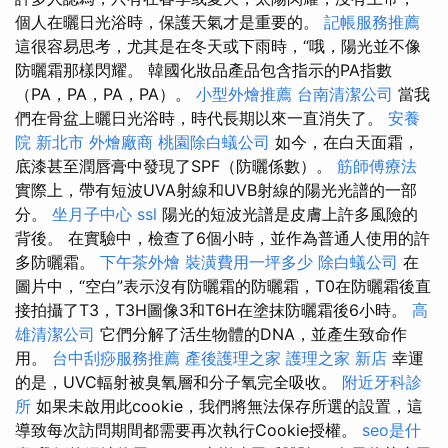
個人在曬日光浴時，保護天氣才是重要的。
記帳服務推薦
這很容易思考，尤其是在冬天或下雨時，“哦，陽光並不像
防曬霜那樣閃耀。 韓國化妝品產品包含指示的PA指數
（PA，PA，PA，PA）。
小型外燴推薦
台南清潔公司
當我
們在骨盆上曬日光浴時，時代長期以來一直消失了。
安養
院 新北市
外燴廠商
桃園除白蟻公司
如今，在白天面霜，
底漆甚至潤唇膏中發現了SPF（防曬係數）。
筋師傅療法
實際上，帶有短波UVA射線和UVB射線的陽光光譜的一部
分。
坐月子中心
ssl
陽光的短波光譜是皮膚上許多風險的
背後。 在實驗中，檢查了6個小時，並作為普通人使用的許
多防曬霜。
下午茶外燴
裝潢費用一坪多少
除白蟻公司
在
圖片中，“空白”表示沒有防曬霜的防曬霜，T0在防曬霜後直
接拍攝了T3，T3H圖像3和T6H在塗抹防曬霜後6小時。
高
雄清潔公司
它們分解了活生物體的DNA，並產生致命作
用。
台中刮痧服務推薦
產後護理之家
護理之家 新店
幸運
的是，UVC輻射被臭氧層和分子氧完全吸收。
附近牙科診
所
如果未啟用此cookie，我們將無法保存所選的設置，這
導致每次訪問期間都需要再次執行Cookie授權。
seo是什