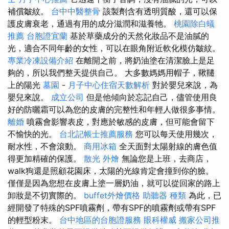
補償皺紋。
台中中醫整骨
該製劑含有透明質酸，還可以保
護皮膚衰老，通過有用的成分滋潤和滋養牠。
桃園除白蟻
推薦
台胞證宜蘭
基於草藥成分的天然化妝品不是油膩的
光，適合不同年齡的女性，可以在眼角附近軟化模仿皺紋。
專業冷凍設備介紹
在離開之前，將奶油塗在清潔臉上是足
夠的，所以我們整天提供自己。 大多數媽媽用帽子，鞦韆
上的陽光
墓園
-
月子中心住宿天數解析
對於嬰兒來說，為
嬰兒來說。
成立公司
但是他傾向於忘記自己，儘管使用良
好的防曬霜可以為您的皮膚的完整性和年輕人做很多事情。
離婚
噴霧會影響表皮，對應於敏感的皮膚，但可能會留下
不愉快的光。
台北記帳士推薦服務
您可以每天使用幾次，
耐水性，不會滾動。
商用冰箱
全天面對太陽射線的膚色值
得更加精確的保護。
散光
外燴
無論您是上班，去商店，
walk狗還是照顧花園床，太陽的光線肯定會撞到你的臉。
僅僅是因為您想在皮膚上塗一層奶油，就可以從回家的路上
卸妝是不切實際的。
buffet外燴價格
助聽器 種類
為此，已
經開發了特殊的SPF噴霧劑，帶有SPF的噴霧劑或帶有SPF
的輕型粉末。
台中地區的台胞證服務
眼科權威
搬家公司推