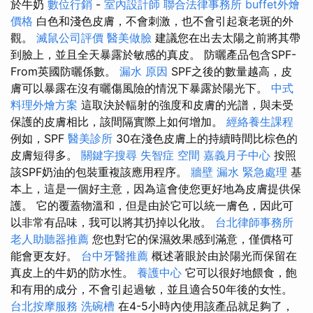
於牛奶
數位行銷
-
室內設計師
聯合法律事務所
buffet外燴
價格
白色和淺色皮膚，不會刺激，也不會引起衰老斑的外
觀。
滅鼠公司評價
醫美做臉
建議您在出去太陽之前將其帶
到臉上，並且全天暴露於敏感的真皮。 防曬產品包含SPF-
From英國防曬係數。
漏水 原因
SPF之後的數量越高，皮
膚可以暴露在沒有曬傷風險的情況下暴露於陽光下。
中式
料理外燴方案
這取決於輻射的強度和皮膚的光譜，與未受
保護的皮膚相比，該間隔實際上如何增加。
經絡養生課程
例如，SPF
醫美診所
30在淺色皮膚上的持續時間比棕色的
皮膚短得多。
關鍵字搜尋
失智症
空間
嘉義月子中心
按照
該SPF奶油的包裝重複該應用程序。
牆壁 漏水 緊急處理
基
本上，這是一個好主意，因為這會使您更好地為皮膚提供保
護。 它的覆蓋物溫和，但是由於它可以統一膚色，因此可
以非常有品味，我可以將其扔掉以化妝。
台北律師事務所
老人助聽器推薦
您也對它的保濕效果感到滿意，僅價格可
能會更友好。
台中牙醫推薦
概述著眼於由於陽光而保留在
真皮上的牛奶的防水性。
養護中心
它可以很好地餵食，飽
和有用的成分，不會引起過敏，並且適合50年後的女性。
台北按摩服務
洗碗槽
在4-5小時內使用該產品就足夠了，