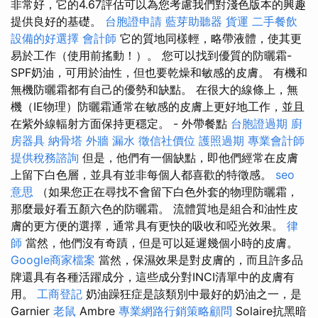
非常好，它的4.67評估可以為您考慮我們對淺色版本的興趣
提供良好的基礎。
台胞證申請
藍芽助聽器
貨運
二手餐飲
設備的好選擇
會計師
它的質地同樣輕，略帶液體，使其更
易於工作（使用前搖動！）。 您可以找到優質的防曬霜-
SPF奶油，可用於油性，但也要乾燥和敏感的皮膚。 有機和
無機防曬霜都有自己的優勢和缺點。 在很大的線條上，無
機（IE物理）防曬霜通常在敏感的皮膚上更好地工作，並且
在紫外線輻射方面保持更穩定。 - 外帶餐點
台胞證過期
廚
房器具
納骨塔
外牆 漏水
徵信社價位
護照過期
專業會計師
提供稅務諮詢
但是，他們有一個缺點，即他們經常在皮膚
上留下白色層，並具有並非每個人都喜歡的特徵感。
seo
意思
（如果您正在尋找不會留下白色外套的物理防曬霜，
那麼最好看五顏六色的防曬霜。 流體質地是組合和油性皮
膚的更方便的選擇，通常具有更快的吸收和啞光效果。
律
師
當然，他們沒有奇蹟，但是可以延遲幾個小時的皮膚。
Google商家檔案
當然，保濕效果是對皮膚的，而且許多品
牌還具有各種活躍成分，這些成分對INCI清單中的皮膚有
用。
工商登記
奶油躁狂症是該類別中最好的奶油之一，是
Garnier
老鼠
Ambre
專業網路行銷策略顧問
Solaire抗黑暗