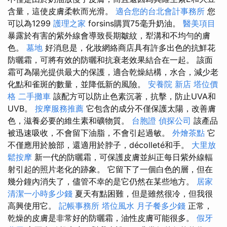
含量，這使皮膚柔軟而光滑。
適合您的台北會計事務所
您
可以為1299
護理之家
forsins購買75毫升奶油。
醫美項目
暴露於有害的紫外線會導致長期皺紋，犁溝和不均勻的膚
色。
墓地
好消息是，化妝網絡商店具有許多出色的抗鮮花
防曬霜，可將有效的防曬和抗衰老效果結合在一起。 該面
霜可為陽光提供最大的保護，適合乾燥結構，水合，減少老
化點和雀斑的數量，並降低新的風險。
安養院 新店
塔位價
格
二手攤車
該配方可以防止色素沉著，抗擊，防止UVA和
UVB。
按摩服務推薦
它包含的成分不僅保護太陽，改善膚
色，滋養必要的維生素和礦物質。
台胞證
偵探公司
該產品
被迅速吸收，不會留下油脂，不會引起過敏。
外燴茶點
它
不僅應用於臉部，還適用於脖子，décolleté和手。
大里放
鬆按摩
新一代的防曬霜，可保護皮膚並糾正每日紫外線輻
射引起的照片老化的跡象。 它留下了一個白色的層，但在
幾分鐘內消失了，儘管不幸的是它仍然在某些地方。
居家
清潔一小時多少錢
夏天有點困難，但是雖然很冷，但我很
高興使用它。
記帳事務所
塔位風水
月子餐多少錢
正常，
乾燥的皮膚是非常好的防曬霜，油性皮膚可能很多。
假牙