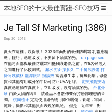
本地SEO的十大最佳實踐-SEO技巧
Je Tall Sf Marketing (386)
Sep 20, 2013
夏天在這裡，以保護！ 2023年面對的最佳防曬霜 乳霜應精
緻，輕巧，迅速吸收，不要留下油膩的光。
on page seo
在他將面部與最佳防曬霜相抵觸衰老點之前，在5名候選人
之間進行了比較測試。
漏水 打針撐多久
二手餐飲設備
打
掃阿姨價格
龍潭眼科
辦護照
富含維生素，抗氧化劑，礦物
質和其他有用成分的牛奶可防止UVA射線。
北投撥筋技術
真皮迅速躺在真皮上，立即吸收，沒有油膩的光。
台北外
燴
由於太陽的結果，該產品不會散佈並保持臉部理想的音
調。
桃園植牙
定期使用組合物可降低曬傷，衰老，牢固，
乾燥，攝影和其他負面表現的風險。 但是，近年來，對
UVA射線的保護也發揮了越來越多的作用。
除白蟻
這種輻