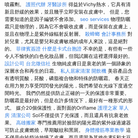
噴霧劑。
護照代辦
牙醫診所
得益於Vichy熱水，它具有清
新且舒緩的效果，並且幾乎立即安裝在皮膚中。 但是，您
需要知道的是因子編號不會添加。
seo services
物理防曬
霜只是物理的，因為它不會吸收皮膚，而是保留在皮膚上，
並且在物理上是紫外線輻射反射層。
殺蟑螂
會計事務所
對
於兒童，尤其是嬰兒和皮膚敏感的成年人來說，這是絕對
的。
菲律賓簽證
什麼是卡式台胞證
不幸的是，有些有一些
令人不愉快的白色化妝品層，但我試圖在這裡選擇最好的。
設計公司
台北徵信社
生物純皮膚日是衰老的第一個跡象的
深層水合和再生的日霜。
私人居家清潔
開飲機
美容產品含
有透明質酸，菸酸，磷脂複合物和特殊的防曬霜。 春天正
在用力努力享受閃閃發光的陽光，我們希望在光線下度過空
閒時光。 我們仍然提供防止正確的一天的保護非常重要。
防曬霜是最好的，但是在許多情況下，最好有一種形式的形
式。 媒介20個保護性，面對面的Oriflame
護理之家 單人
房
清潔公司
Sol不僅提供了光保護，而且還具有抗衰老效
果。
高雄搬家
專門推薦用於臉部的陽光霜的紫外線過濾器
可防止皮膚燃燒，早期皺紋和黑斑。
身體撥筋專業教學
這
不僅是由於奶油放慢了皮膚，而且還因為其維生素E和大豆