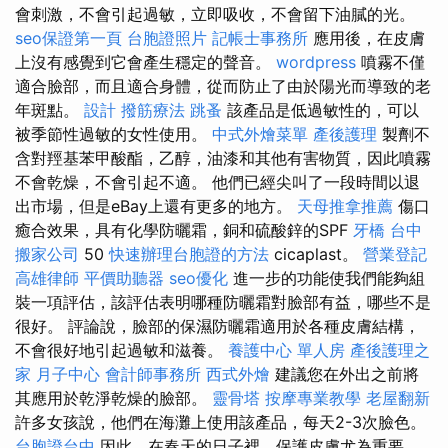
會刺激，不會引起過敏，立即吸收，不會留下油膩的光。
seo保證第一頁
台胞證照片
記帳士事務所
應用後，在皮膚
上沒有感覺到它會產生穩定的聲音。
wordpress
噴霧不僅
適合臉部，而且適合身體，從而防止了由於陽光而導致的老
年斑點。
設計
撥筋療法
跳蚤
該產品是低過敏性的，可以
被季節性過敏的女性使用。
中式外燴菜單
產後護理
製劑不
含對羥基苯甲酸酯，乙醇，油漆和其他有害物質，因此噴霧
不會乾燥，不會引起不適。 他們已經尖叫了一段時間以退
出市場，但是eBay上還有更多的地方。
天母推拿推薦
傷口
癒合效果，具有化學防曬霜，銅和硫酸鋅的SPF
牙橋
台中
搬家公司
50
快速辦理台胞證的方法
cicaplast。
營業登記
高雄律師
平價助聽器
seo優化
進一步的功能使我們能夠組
裝一項評估，該評估表明哪種防曬霜對臉部有益，哪些不是
很好。 評論說，臉部的保濕防曬霜適用於各種皮膚結構，
不會很好地引起過敏和滋養。
養護中心 單人房
產後護理之
家 月子中心
會計師事務所
西式外燴
建議您在外出之前將
其應用於乾淨乾燥的臉部。
靈骨塔
按摩專業教學
老屋翻新
許多女孩說，他們在海灘上使用該產品，每天2-3次臉色。
台胞證台中
因此，在春天的日子裡，保護皮膚尤為重要，