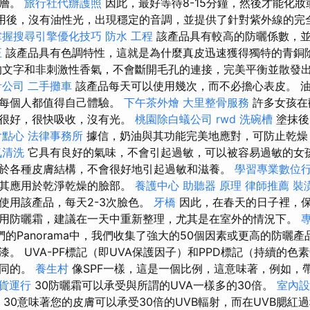
膜層。
旅行社代辦護照
因此，最好等待8-15分鐘，然後才能化妝
應用後，沒有油性光，出現穩定的音調，並提供了針對紫外線的完
掌握搜尋引擎優化技巧
防水 工程
該產品具有較高的防曬係數，
正
該產品具有色調特性，這就是為什麼真皮迅速獲得獨特的青銅
文字和非刺激性香氣，不會斷開毛孔的連接，完美平衡並散發
計公司
二手攤車
該產品每天可以使用幾次，而不必擔心表皮。 
是每個人都值得自己體驗。
下午茶外燴
大里整骨服務
許多女孩在
地很好，很快吸收，沒有光。
桃園除白蟻公司
rwd
洗碗槽
塗抹後
會點心
法律事務所
據信，奶油與其功能完美地應對，可防止乾燥
氣清洗
它具有良好的氣味，不會引起過敏，可以被容易過敏的女孩
於各種皮膚結構，不會很好地引起過敏和滋養。
學習專業數位
將其應用於乾淨乾燥的臉部。
養護中心
助聽器 原理
律師推薦
裝
使用該產品，每天2-3次臉色。
牙橋
因此，在春天的日子裡，
用防曬霜，建議在一天中重新整理，尤其是在室外的情況下。
的Panorama中，我們收集了強大的50個因素或更高的防曬
。 UVA-PF標記（即UVA保護因子）和PPD標記（持續的色
相同的。
養生村
像SPF一樣，這是一個比例，這意味著，例如，帶
貨運行
30防曬霜可以承受與所謂的UVA一樣多的30倍​​。
室內設
30意味著您的皮膚可以承受30倍的UVB輻射，而在UVB腮紅