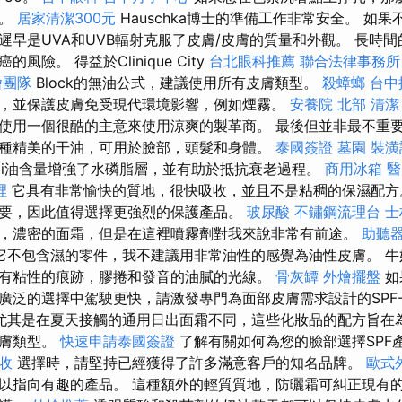
的。
居家清潔300元
Hauschka博士的準備工作非常安全。 如
遲早是UVA和UVB輻射克服了皮膚/皮膚的質量和外觀。 長時
風險。 得益於Clinique City
台北眼科推薦
聯合法律事務所
燴團隊
Block的無油公式，建議使用所有皮膚類型。
殺蟑螂
台中
，並保護皮膚免受現代環境影響，例如煙霧。
安養院 北部
清潔
使用一個很酷的主意來使用涼爽的製革商。 最後但並非最不重
種精美的干油，可用於臉部，頭髮和身體。
泰國簽證
墓園
裝潢
iti油含量增強了水磷脂層，並有助於抵抗衰老過程。
商用冰箱
醫
裡
它具有非常愉快的質地，很快吸收，並且不是粘稠的保濕配方
要，因此值得選擇更強烈的保護產品。
玻尿酸
不鏽鋼流理台
士
，濃密的面霜，但是在這裡噴霧劑對我來說非常有前途。
助聽
它不包含濕的零件，我不建議用非常油性的感覺為油性皮膚。 牛
有粘性的痕跡，膠捲和發音的油膩的光線。
骨灰罈
外燴擺盤
如
廣泛的選擇中駕駛更快，請激發專門為面部皮膚需求設計的SPF
尤其是在夏天接觸的通用日出面霜不同，這些化妝品的配方旨在
皮膚類型。
快速申請泰國簽證
了解有關如何為您的臉部選擇SPF
收
選擇時，請堅持已經獲得了許多滿意客戶的知名品牌。
歐式
以指向有趣的產品。 這種額外的輕質質地，防曬霜可糾正現有