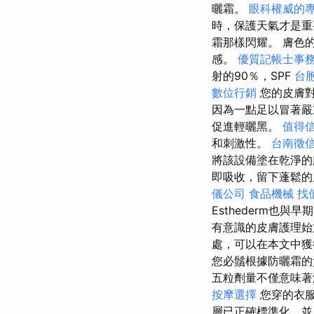
曬霜。
眼科權威的
時，保護天氣才是
霜那樣閃耀。 膚色
感。
優質記帳士事
射的90％，SPF
台
數位行銷
您的皮膚對
因為一點足以冒著嚴
促進輕曬黑。
值得
和刺激性。
台南徵
將該設備塗在乾淨的臉
即吸收，留下蓬鬆
儀公司
食品機械
找值
Esthederm也
有意識的皮膚護理始
處，可以在本文中
您必鬚根據防曬霜
五粒劑量不僅意味
按摩選擇
您穿的衣
層已正確標準化，