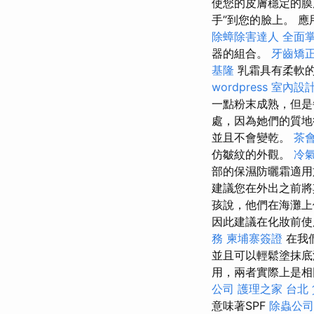
使您的皮膚穩定的
手”到您的臉上。 
除蟑除害達人
全面
器的組合。
牙齒矯
基隆
乳霜具有柔軟的
wordpress
室內設
一點粉末成熟，但
處，因為她們的質
並且不會變乾。
茶
仿皺紋的外觀。
冷
部的保濕防曬霜適用
建議您在外出之前
孩說，他們在海灘上
因此建議在化妝前使
務
柬埔寨簽證
在我們
並且可以輕鬆塗抹底漆
用，兩者實際上是
公司
護理之家 台北
意味著SPF
除蟲公司