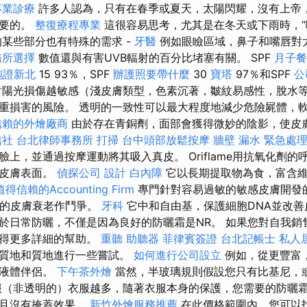
專業診療
許多人認為，只有在春季或夏天，太陽閃耀，沒有上帝
重要的。
整復療程專業
這很容易思考，尤其是在冬天或下雨時，“
的某些部分也有特殊的需求 -
牙醫
例如眼瞼區域，鼻子和嘴唇對
務所選擇
數值還與有害UVB輻射的百分比堵塞有關。 SPF
月子餐
胞證新北
15 93％，SPF
辦護照要帶什麼
30
寶塔
97％和SPF
公
陽光損傷越敏感（淺皮膚類型，色素沉著，皺紋易感性，脫水
重損害的風險。 透明的一致性可以最大程度地減少危險屍體，
信賴的外燴廠商
由於存在青銅劑，面部會獲得微妙的陰影，使皮
信社
台北律師事務所
打掃
台中頭部放鬆按摩
牆壁 漏水 緊急處
上，並通過按摩運動將其吸入真皮。 Oriflame用抗氧化劑
的皮膚表面。
偵探公司
設計
白內障
它以長期提取物為食，富含維
得信賴的Accounting Firm
專門針對容易過敏的敏感皮膚開發的Ins
與早期的皮膚衰老作鬥爭。
牙科
它中和自由基，保護細胞DNA並改
於日常防曬，不僅是因為良好的防曬霜是NR。 如果您對自我銷
獲得更多詳細的幫助。
重聽 助聽器
菲律賓簽證
台北記帳士
私人
的質地和質地進行一些嘗試。
如何進行公司設立
例如，從更豐富
著液體伴侶。
下午茶外燴
當然，半玻璃規則假設您只有比基尼，
服（非透明的）衣服越多，隨著衣服本身的保護，您需要的防曬霜
並且沒有掩蓋效果。
新竹外燴服務推薦
在此價格範圍內，您可以