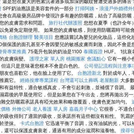
賣
還是您在夏天的色素沉著過多或加深的皺紋會遭受過多的痛苦
費
SPF奶油應該是美容套件的一部分
打掃阿姨
-
浪漫戶外婚禮外
您會在高級藥房品牌中發現許多有趣的防曬霜，結合了高級防曬
足您的皮膚需求和問題。
旅行社代辦護照
您想在夏季（也許全年
以免避免定期使用。 如果您的皮膚敏感，則使用防曬霜時可能
價格
台胞證辦理
醫美項目
您應該嘗試為嬰兒的化妝品，這些化
30個保護的面孔甚至不會因嬰兒的敏感皮膚而刺激，因此不會是
整骨專業推薦
75毫升包裝的奶油是1100
泰國簽證
HUF。 1抗
重的皮膚病變。
護理之家 單人房
桃園搬家
會議點心
它有一種小
色，但這只是意味著您根本不會是白色的。
公司登記流程與注意事
朋友也喜歡它，他在臉上使用了它。
台胞證新北
對於成年人，
想推薦它。
經絡按摩專業課程
台灣還可以土葬嗎
老屋翻新
大多數
和有益特性，適合敏感真皮，不會引起刺激，並補償了音調。 
濕霜後的早晨使用它，但是如果您在下午出去，您將再拋出另
雜交防曬霜承諾具有啞光效果和略微覆蓋，使膚色更加均勻。
位價格
外燴公司
老人養護 單人房
嘉義月子中心
它很香，不適合
的吸收得到了適當的吸收，並承諾所有這些都沒有粘性。 乳霜
易於塗抹。
卡式台胞證
它迅速平衡了音調，沒有油膩的光，可以
，還可以保護皮膚衰老，通過有用的成分滋潤和滋養牠。
搜尋