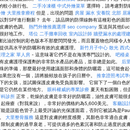
霜的較小旅行包。
二手冷凍櫃
中式外燴菜單
選擇時，請考慮對防曬
外燴
大里推拿療程
但是，出現的問題
房屋 漏水
安養院 北部
居
以對SPF進行翻新？ 去年，該品牌的防彈線飾有這種彩色的面
合皮膚的色調。
熱門外燴推薦選擇
seo company
泵送與其他Euc
以很好地工作。
塔位
二手攤車回收
室內設計師
牆壁漏水的處理
膚比油控制的彩色版本不那麼閃閃發光，而且覆蓋物也同樣令人
提供高水平的防曬和有效的皮膚護理。
新竹月子中心
散光
西式
護理之家 單人房
- 這意味著它們不是在海濱專門設計的。
吧檯桌
有皮膚護理保護劑的非常防水產品的產品，並非總是如此。
后
殊的準備，那麼最好使用建議面部和身體的防曬霜，這可能會起
如果您沒有一個，請將臉頰放在孩子的日曆中。
推拿證照考試
下的女孩，並試圖保護皮膚免受負面影響。 它留下了一個白色
的是它仍然在某些地方。
眼科權威的專業診療
夏天有點困難，但
牙科診所
正常，乾燥的皮膚是非常好的防曬霜，油性皮膚可能很
起痤瘡（對我來說），非常好的價格約為5,600美元。
客廳設
能是該藍色管子上最受評論的光保護面霜，否則它被認為是Pau
品。
大里整骨服務
這是對皮膚的輕度感覺，其顏色非常適合皮膚
 限制皮膚的過早衰老，可提供過多的色素沉著和防止過度的皮