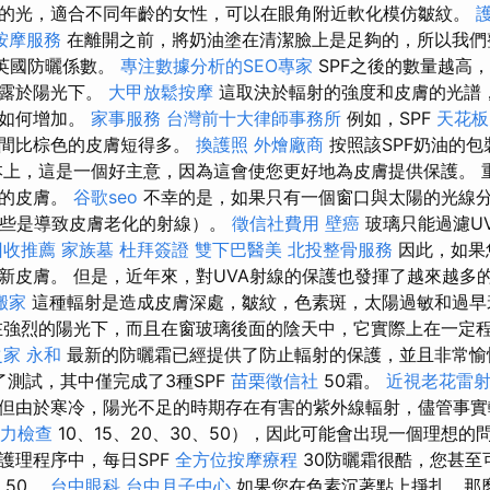
的光，適合不同年齡的女性，可以在眼角附近軟化模仿皺紋。
按摩服務
在離開之前，將奶油塗在清潔臉上是足夠的，所以我們
om英國防曬係數。
專注數據分析的SEO專家
SPF之後的數量越高
暴露於陽光下。
大甲放鬆按摩
這取決於輻射的強度和皮膚的光譜
上如何增加。
家事服務
台灣前十大律師事務所
例如，SPF
天花板
時間比棕色的皮膚短得多。
換護照
外燴廠商
按照該SPF奶油的
上，這是一個好主意，因為這會使您更好地為皮膚提供保護。 
感的皮膚。
谷歌seo
不幸的是，如果只有一個窗口與太陽的光線
這些是導致皮膚老化的射線）。
徵信社費用
壁癌
玻璃只能過濾U
回收推薦
家族墓
杜拜簽證
雙下巴醫美
北投整骨服務
因此，如果
新皮膚。 但是，近年來，對UVA射線的保護也發揮了越來越多
搬家
這種輻射是造成皮膚深處，皺紋，色素斑，太陽過敏和過
在強烈的陽光下，而且在窗玻璃後面的陰天中，它實際上在一定
家 永和
最新的防曬霜已經提供了防止輻射的保護，並且非常
了測試，其中僅完成了3種SPF
苗栗徵信社
50霜。
近視老花雷
但由於寒冷，陽光不足的時期存在有害的紫外線輻射，儘管事實
力檢查
10、15、20、30、50），因此可能會出現一個理想的
護理程序中，每日SPF
全方位按摩療程
30防曬霜很酷，您甚至
50。
台中眼科
台中月子中心
如果您在色素沉著點上掙扎，那麼