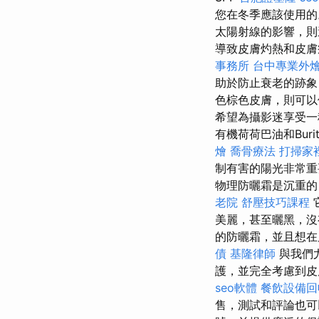
您在冬季應該使用
太陽射線的影響，則
導致皮膚灼熱和皮膚癌的
事務所
台中專業外
助於防止衰老的跡象
色棕色皮膚，則可以
希望為攝影迷享受一
有機荷荷巴油和Bur
燴
喬骨療法
打掃家
制有害的陽光非常重
物理防曬霜是沉重的
老院
舒壓技巧課程
美麗，甚至曬黑，沒
的防曬霜，並且想在
債
基隆律師
與我們
護，並完全考慮到
seo軟體
餐飲設備回
售，測試和評論也可