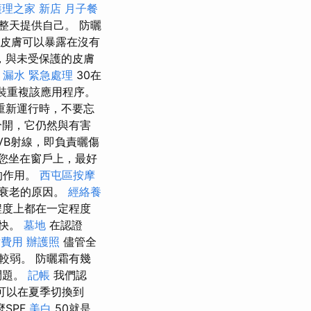
護理之家 新店
月子餐
整天提供自己。 防曬
，皮膚可以暴露在沒有
，與未受保護的皮膚
 漏水 緊急處理
30在
包裝重複該應用程序。
重新運行時，不要忘
分開，它仍然與有害
VB射線，即負責曬傷
您坐在窗戶上，最好
的作用。
西屯區按摩
早衰老的原因。
經絡養
程度上都在一定程度
愉快。
墓地
在認證
射費用
辦護照
儘管全
較弱。 防曬霜有幾
問題。
記帳
我們認
可以在夏季切換到
SPF
美白
50就是