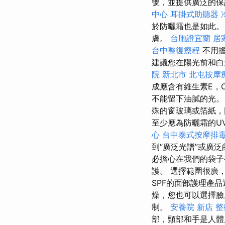
號，並提供廣泛的
中心
耳掛式助聽器
於防曬霜也是如此
膚。
台胞證宜蘭
居
台中整復療程
不用
建議您在陽光前和白
院 新北市
北屯按摩
成應含有維生素E，
不能留下油膩的光
殊的窗玻璃或箔紙，
至少應為防曬霜的U
心
台中泰式按摩排
到“廣泛光譜”或廣
必擔心在我們的袋子
護。 選擇範圍很廣
SPF的面部護理產
燥，您也可以選擇臉
制。
安養院 新店
整
部，頸部和手是人體