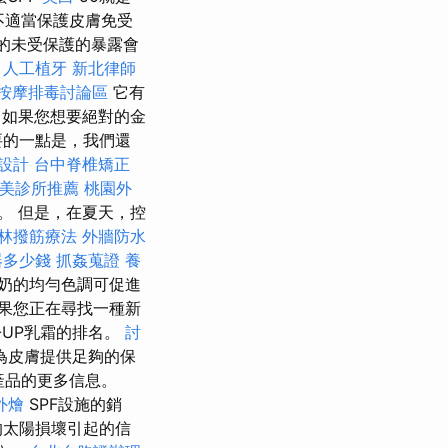
果不適當保護皮膚免受
間的未受保護的暴露會
人工植牙
新北律師
按摩排毒討論區
它有
如果您想要絕對的金
要的一點是，我們還
設計
台中脊椎矯正
美診所推薦
桃園外
。 但是，在夏天，控
林撥筋療法
外牆防水
器多少錢
抓姦蒐證
養
奶的均勻色調可促進
果您正在尋找一種新
-UP乳霜的排名。
討
為皮膚提供足夠的保
產品的更多信息。
外燴
SPF設施的銷
的太陽損壞引起的信