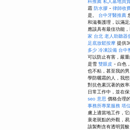
科推薦
私人墓地買
霜
防水膠
-
律師收
是。
台中牙醫推薦
和滋養護理，以滿
應該具有最佳功能，
家 台北
老人助聽器
足底放鬆按摩
提供
多少
冷凍設備
台中
可以防止有害，嚴
是雪
雙眼皮
- 白
也不粘，甚至我的男
學防曬霜的人，我
對抗色素沉著的效率
日常工作中，並在保
seo 意思
價格合理的
事務所專業服務
塔
膚上適當地工作，它
衰老斑點的外觀，
該製劑含有透明質酸