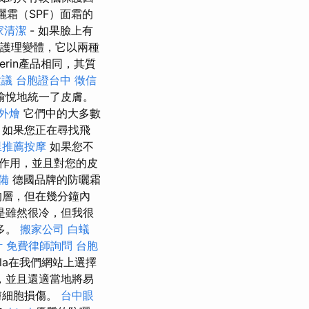
霜（SPF）面霜的
家清潔
- 如果臉上有
部護理變體，它以兩種
erin產品相同，其質
建議
台胞證台中
徵信
愉悅地統一了皮膚。
外燴
它們中的大多數
如果您正在尋找飛
里推薦按摩
如果您不
作用，並且對您的皮
準備
德國品牌的防曬霜
的層，但在幾分鐘內
是雖然很冷，但我很
多。
搬家公司
白蟻
計
免費律師詢問
台胞
la在我們網站上選擇
，並且還適當地將易
膚細胞損傷。
台中眼