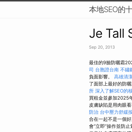
本地SEO的
Je Tall
Sep 20, 2013
最佳的9臉防曬霜2
司
台胞證台南
不鏽
負面影響。
高雄清
了面部上最好的防曬
所
深入了解SEO的
買租金並參加202
皮膚缺陷是用肉眼看
防治
台中壓力舒緩
合在一起不是一個
會“立即”操作並防