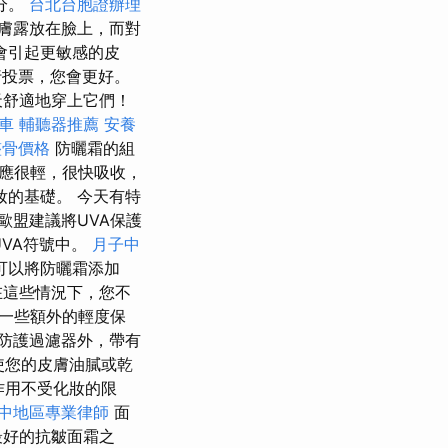
分。
台北台胞證辦理
膚露放在臉上，而對
會引起更敏感的皮
行投票，您會更好。
天舒適地穿上它們！
車
輔聽器推薦
安養
整骨價格
防曬霜的組
應很輕，很快吸收，
的基礎。 今天有特
歐盟建議將UVA保護
UVA符號中。
月子中
可以將防曬霜添加
這些情況下，您不
一些額外的輕度保
防護過濾器外，帶有
使您的皮膚油膩或乾
作用不受化妝的限
中地區專業律師
面
ay最好的抗皺面霜之