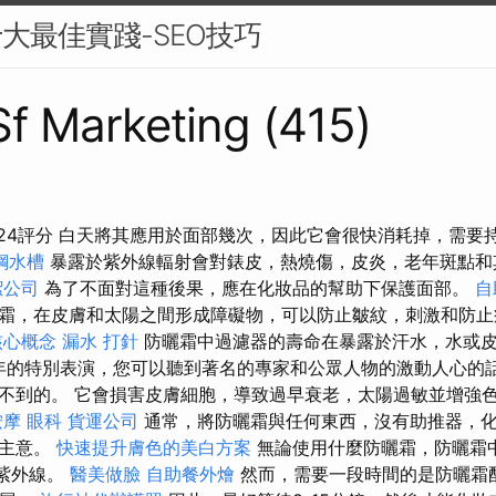
十大最佳實踐-SEO技巧
 Sf Marketing (415)
024評分 白天將其應用於面部幾次，因此它會很快消耗掉，需要
鋼水槽
暴露於紫外線輻射會對錶皮，熱燒傷，皮炎，老年斑點和
潔公司
為了不面對這種後果，應在化妝品的幫助下保護面部。
自
霜，在皮膚和太陽之間形成障礙物，可以防止皺紋，刺激和防
核心概念
漏水 打針
防曬霜中過濾器的壽命在暴露於汗水，水或皮
5年的特別表演，您可以聽到著名的專家和公眾人物的激動人心的
不到的。 它會損害皮膚細胞，導致過早衰老，太陽過敏並增強
按摩
眼科
貨運公司
通常，將防曬霜與任何東西，沒有助推器，
好主意。
快速提升膚色的美白方案
無論使用什麼防曬霜，防曬霜
止紫外線。
醫美做臉
自助餐外燴
然而，需要一段時間的是防曬霜配