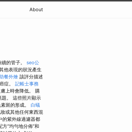
About
持續的管子。
seo公
其他表現的狀況產生
助餐外燴
該評分描述
止癌症。
記帳士事務
膚上時會降低。 購
話題。 這些照片顯示
色素斑的形成。
白蟻
化妝或其他任何東西混
中的紫外線過濾器都
方“均勻地分佈”和