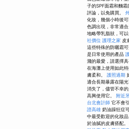
子的SPF面霜和麵
評論，以免購買。
化妝，幾個小時後可
色調出現，非常適
地略帶乳脂狀，可
社價位
護理之家
皮
這些特殊的防曬霜可
是日常使用的產品
濺的最愛，請選擇具
在海灘上使用如此特
膚柔和。
護照過期
適合長期暴露在陽光
消失了，儘管不幸
高興使用它。
附近
台北會計師
它不會引
證高雄
奶油躁狂症可
中最受歡迎的化妝
於油膩的皮膚搭配。