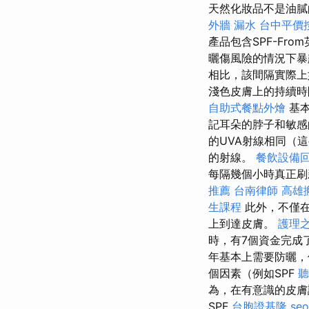
天然化妝品不是油膩
外牆 漏水
台中平價
產品包含SPF-Fr
曬傷風險的情況下
相比，該間隔實際
淺色皮膚上的持續
自助式餐點外燴
基本
記耳朵的脖子和敏
的UVA射線相同（
的射線。
餐飲設備
每隔幾個小時真正刷
推薦
台南律師
高雄
生課程
此外，不僅
上到達皮膚。
護理之
時，有7個資金完成
年基本上需要防曬，
個因素（例如SPF
聽
為，在有意識的皮膚
SPF
台胞證基隆
seo