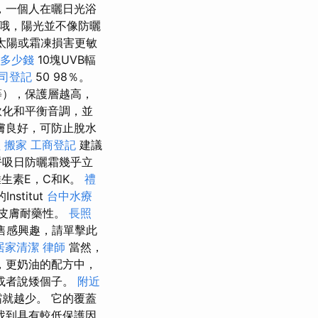
，一個人在曬日光浴
哦，陽光並不像防曬
太陽或霜凍損害更敏
多少錢
10塊UVB輻
司登記
50 98％。
等），保護層越高，
軟化和平衡音調，並
膚良好，可防止脫水
理
搬家
工商登記
建議
的呼吸日防曬霜幾乎立
生素E，C和K。
禮
titut
台中水療
善皮膚耐藥性。
長照
售感興趣，請單擊此
居家清潔
律師
當然，
，更奶油的配方中，
或者說矮個子。
附近
就越少。 它的覆蓋
找到具有較低保護因