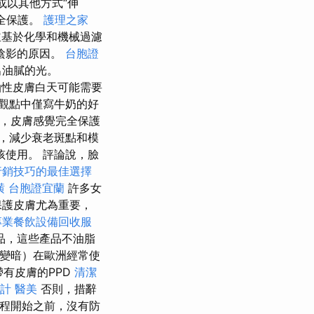
或以其他方式“伸
全保護。
護理之家
並基於化學和機械過濾
陰影的原因。
台胞證
出油膩的光。
油性皮膚白天可能需要
觀點中僅寫牛奶的好
，皮膚感覺完全保護
，減少衰老斑點和模
使用。 評論說，臉
行銷技巧的最佳選擇
潢
台胞證宜蘭
許多女
保護皮膚尤為重要，
專業餐飲設備回收服
產品，這些產品不油脂
素變暗）在歐洲經常使
有皮膚的PPD
清潔
計
醫美
否則，措辭
過程開始之前，沒有防