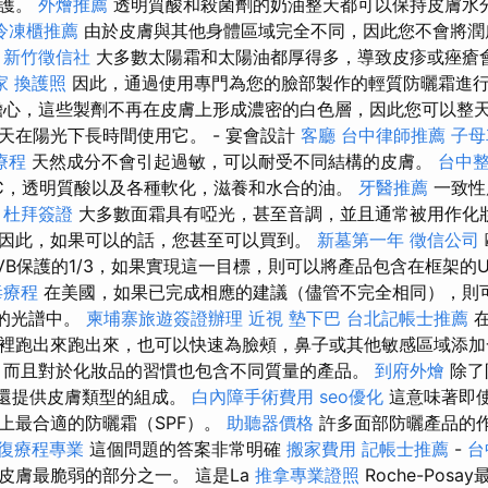
保護。
外燴推薦
透明質酸和殺菌劑的奶油整天都可以保持皮膚水
冷凍櫃推薦
由於皮膚與其他身體區域完全不同，因此您不會將潤
。
新竹徵信社
大多數太陽霜和太陽油都厚得多，導致皮疹或痤瘡
家
換護照
因此，通過使用專門為您的臉部製作的輕質防曬霜進
擔心，這些製劑不再在皮膚上形成濃密的白色層，因此您可以整
天在陽光下長時間使用它。 - 宴會設計
客廳
台中律師推薦
子母
療程
天然成分不會引起過敏，可以耐受不同結構的皮膚。
台中
C，透明質酸以及各種軟化，滋養和水合的油。
牙醫推薦
一致性
。
杜拜簽證
大多數面霜具有啞光，甚至音調，並且通常被用作化妝
因此，如果可以的話，您甚至可以買到。
新墓第一年
徵信公司
VB保護的1/3，如果實現這一目標，則可以將產品包含在框架的
毒療程
在美國，如果已完成相應的建議（儘管不完全相同），則
泛的光譜中。
柬埔寨旅遊簽證辦理
近視
墊下巴
台北記帳士推薦
在
裡跑出來跑出來，也可以快速為臉頰，鼻子或其他敏感區域添加
，而且對於化妝品的習慣也包含不同質量的產品。
到府外燴
除了
品還提供皮膚類型的組成。
白內障手術費用
seo優化
這意味著即
上最合適的防曬霜（SPF）。
助聽器價格
許多面部防曬產品的
復療程專業
這個問題的答案非常明確
搬家費用
記帳士推薦
-
台
皮膚最脆弱的部分之一。 這是La
推拿專業證照
Roche-Pos