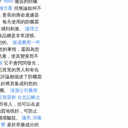
？
html
優質的防曬
燴方案
但無論如何不
，更長的壽命過濾器
）每天使用的防曬霜
會感到刺激。
護理之
妝品總是非常謹慎。
您的。
裝潢費用一坪
衰老的事情，還因為您
色素，使其變黃而不
項
它不會閃閃發光，
毛茸茸的男人和有化
評論都描述了防曬霜
最好將其集成到您的
一層。
清潔公司費用
近視雷射
台北記帳士
所有人，但可以在皮
的質地很好，可防止
補償皺紋。
隆乳
消毒
引擎
基於草藥成分的