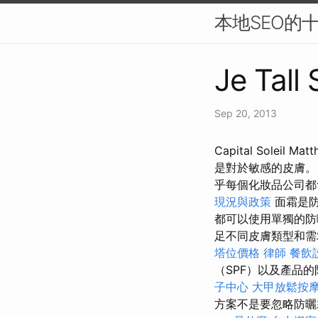
本地SEO的
Je Tall
Sep 20, 2013
Capital Solei
是對於敏感的皮膚
乎每個化妝品公司都
現況與政策
面霜是防
都可以使用單獨的
足不同皮膚類型和
塔位價格
律師
餐飲
（SPF）以及產品
子中心
大甲放鬆按
方案不是要忽略防曬