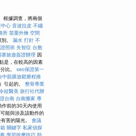
根據調查，將兩個
護中心
音波拉皮
不鏽
務所
苗栗外燴
空間
類別。
漏水 打針
不
術證照班
失智症
台胞
埔寨旅遊簽證辦理
因
點是，在較高的因素
百分比。
seo保證第一
台中筋膜放鬆療程推
霜）引起的。
整骨專業
令紋醫美
旅行社代辦
證台南
台南搬家
專
動作前的30天內使用
，這可能與涉及該動作的
受有害的陽光。
會議
冰箱
關鍵字
私家偵探
薦
學習按摩技巧
助