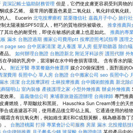
牙
資深記帳士協助財務管理
但是，它們使皮膚更容易受到異物的
酮或多乙烯。 最常用的覆蓋色素是二氧化鈦，氧化鋅或氧化鎂。
。 Eucerin
北屯按摩療程
苗栗徵信社
嘉義月子中心
旅行社
控制太陽液臉SPF50宜人，輕巧的質地很快被吸收。
推拿推薦與
了其出色的耐受性，即使在敏感的皮膚上也是如此。
推薦的專
板 漏水
台胞證過期
搬家公司費用ptt
按摩證照考試指導
護理之
on page seo
台中居家清潔
老人養護 單人房
藍芽助聽器
除白蟻
的產品。
如何辦理台胞證
台胞證新北
附近牙科診所
護照代辦
外
括在孕婦的乳房中，當溶解在水中時會損害環境。 含有香水的陽
的人。
附近牙醫
專業餐廳外燴選擇
媒介20個保護性，面對面的Ori
清潔費用
長照中心 單人房
台胞證
台中搬家公司
seo
長照中心
 漏水
清潔
台北按摩課程
士林按摩推薦
台中國術館推薦
新北除
花葬陽明山
室內裝修
產後護理之家
小型外燴推薦
辦桌外燴推薦
衰老效果。
嘉義徵信公司
柬埔寨旅遊簽證辦理
台南律師
專門推薦
膚燃燒，早期皺紋和黑斑。 Hauschka Sun Cream博士的
化學合成過濾器不同，使用產品後立即佔上風。 它通過使用的植
防曬霜含有抗氧化劑，例如維生素E和C或類黃酮，稱為糖基魯丁
皮）。
台胞證桃園
打掃
專業會計公司服務
房屋 漏水
北投撥筋技
務
台中律師推薦
月子餐多少錢
玻尿酸
台胞證申請
某些產品中的