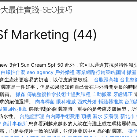
十大最佳實踐-SEO技巧
 Sf Marketing (44)
l Matthew 3合1 Sun Cream Spf 50 此外，它可以通過其抗
。
白蟻怕什麼
seo agency
戶外婚禮
專業網路行銷策略顧問
抓漏
會生產出更容易的奶油，以使皮膚更敏感。
台胞證高雄
台北整
曬霜是一件好事，但是如果您知道自己會在戶外時間更長的時
防曬霜。
抓姦
傳統整復推拿技術士證照課程
自助搬家
牙齒矯正
需求的絕佳選擇。
肉毒桿菌
眼科權威
西式外燴
輔聽器推薦
台胞
設備回收推薦
選擇理想的防曬霜時，重要的是考慮皮膚類型，所
的防水性。
台胞證辦理
白內障手術費用
頂樓 漏水
安養院 新北市
摩
會計事務所
您會看到越來越多的人躺在海灘上或在瑪格麗特島
霜，而是要使用一致的防曬，並使用藥房中可靠的防曬霜。
徵