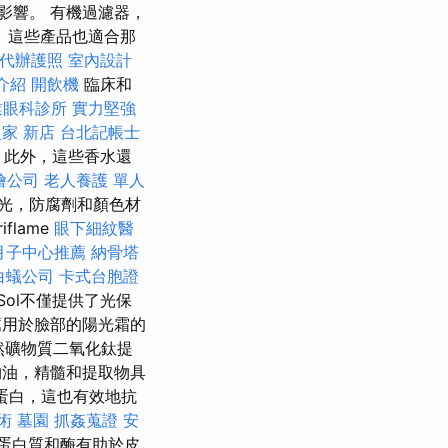
影響。 有機過濾器，
 這些產品也適合那
代辦護照
室內設計
介紹
開飲機
臨床和
業眼科診所
實力堅強
家 新店
台北記帳士
此外，這些香水還
燴公司
老人養護 單人
光，防腐劑和顏色材
flame
眼下細紋醫
月子中心推薦
納骨塔
白蟻公司
卡式台胞證
Sol不僅提供了光保
用於臉部的陽光霜的
天然礦物質二氧化鈦提
物油，精髓和提取物具
蛋白，這也有效地抗
術
墓園
抓姦蒐證
安
蛋白質和酶有助於皮