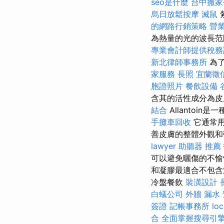
seo是什麼
台中搬家
烏日放鬆按摩
滅鼠
的網路行銷策略
營
為熱量的光的波長范
專業會計師提供稅務
新北律師事務所
為了
家服務
長照
宜蘭徵
胞證照片
餐飲設備
含其的活性成分為皮
結合
Allantoi
手攤車回收
它通常用
善皮膚的整體外觀
lawyer
助聽器 推薦
可以避免曬傷的不愉
和凝膠最適合不包含
冷盤餐飲
裝潢設計
白蟻公司
外牆 漏水
簽證
記帳事務所
loc
合
全面掌握搜尋引