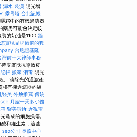
醫
漏水
裝潢
陽光增
es
靈骨塔
台北記帳
曬霜中的有機過濾器
的藥房可能會決定較
裝的奶油是1100
牆
您實現品牌價值的數
mpany
台胞證基隆
台灣前十大律師事務
持皮膚抵抗導致皮
記帳
搬家
消毒
陽光
緒。 濾除光的過濾產
質和有機過濾器的組
孔醫美
外燴推薦
傳統
 seo
月嫂一天多少錢
冰箱
醫美診所
近視雷
陽光造成的細胞損傷。
肪酸和維生素，這些
社
seo公司
長照中心