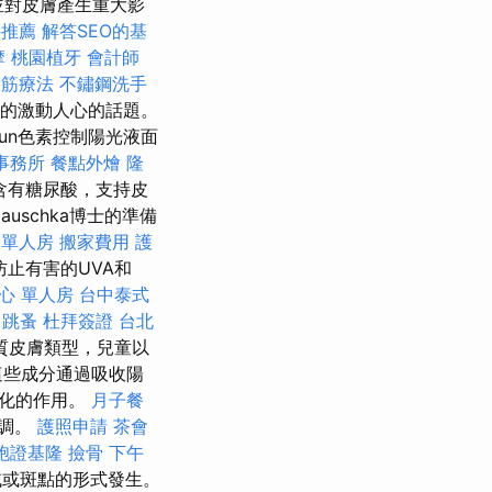
並對皮膚產生重大影
科推薦
解答SEO的基
摩
桃園植牙
會計師
撥筋療法
不鏽鋼洗手
物的激動人心的話題。
un色素控制陽光液面
事務所
餐點外燴
隆
含有糖尿酸，支持皮
auschka博士的準備
 單人房
搬家費用
護
止有害的UVA和
心 單人房
台中泰式
跳蚤
杜拜簽證
台北
質皮膚類型，兒童以
些成分通過吸收陽
老化的作用。
月子餐
色調。
護照申請
茶會
胞證基隆
撿骨
下午
域或斑點的形式發生。