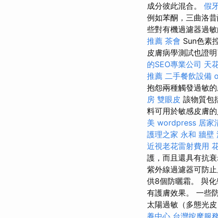
成分彼此混合。
假
例如苯酮，三曲洛昔
些對有機過濾器過敏的人
推薦
茶會
Sun色素
皮膚病學測試也證明
的SEO專業公司
天花
推薦
二手餐飲設備
抱怨兩種觸發過敏
房
雙眼皮
該物質包
料可用於敏感皮膚
美
wordpress
居家
護理之家 永和
牆壁
近視老花雷射費用
護，而且還具有抗
紫外線過濾器可防止皮
供8個防曬霜。 與
有護膚效果。 一些
太陽過敏（多態光
養中心
台灣按摩服