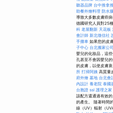
聽器品牌
台中推拿
助餐外燴料理
防水
導致大多數皮膚癌病
德國研究人員對25
科
老屋翻新
天花板 
會計師
新北徵信社
手攤車
如果您的皮
子中心
台北搬家公
嬰兒的化妝品，這
孔甚至不會因嬰兒的
的皮膚，以使皮膚
所
打掃阿姨
高質量
府外燴
墓地
台北會
內設計
養老院
泰國
台胞證
ssl
護理之家
該配方還通過有效的
的產生。 隨著時間
線（UV）輻射（UV