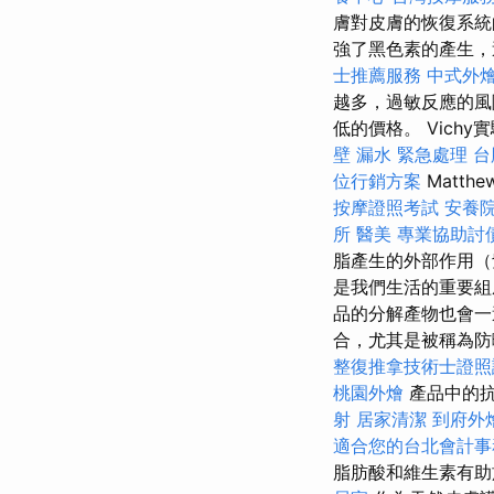
膚對皮膚的恢復系
強了黑色素的產生，
士推薦服務
中式外
越多，過敏反應的風
低的價格。 Vich
壁 漏水 緊急處理
台
位行銷方案
Matt
按摩證照考試
安養院
所
醫美
專業協助討
脂產生的外部作用（
是我們生活的重要組
品的分解產物也會
合，尤其是被稱為
整復推拿技術士證
桃園外燴
產品中的抗
射
居家清潔
到府外
適合您的台北會計事
脂肪酸和維生素有