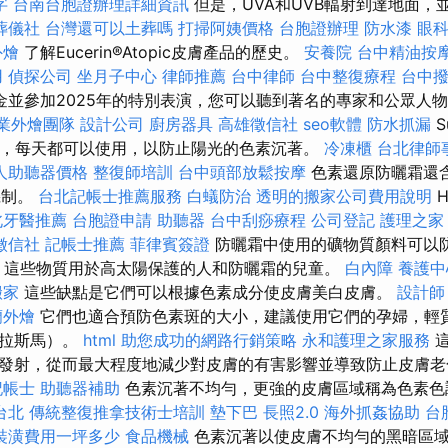
字
台南台胞證辦理詳細資訊
但是，UVA和UVB輻射到達地面，
葬儀社
台灣還可以土葬嗎
打掃阿姨價格
台胞證辦理
防水漆
眼
外燴
了解Eucerin®Atopic皮膚產品的歷史。
安養院
台中精油按
用
偵探公司
坐月子中心
律師推薦
台中律師
台中整復療程
台中
金並參加2025年的特別表演，您可以聽到著名的專家和公眾人
業外燴團隊
設計公司
廚房器具
高雄徵信社
seo軟體
防水抓漏
S
曬霜，每天都可以使用，以防止陽光的色素沉著。
冷凍櫃
台北律師
人助聽器價格
整復師培訓
台中頭部放鬆按摩
色素還原防曬霜還
機制。
台北記帳士推薦服務
白蟻防治
透明的搬家公司費用說明
H
北牙醫推薦
台胞證申請
助聽器
台中刮痧療程
公司登記
護理之家
徵信社
記帳士推薦
菲律賓簽證
防曬霜中使用的礦物質顏料可以防
。 這些物質用於高太陽保護的人和防曬霜的兒童。
白內障
養護中
搬家
這些缺點是它們可以根據色素成分使皮膚美白皮膚。
設計師
蘭外燴
它們也適合預防色素斑的大小，建議使用它們的孕婦，輕
喬拉斯馬）。
html
助您成功的網路行銷策略
永和護理之家服務
這
發射，從而最大程度地減少對皮膚的有害影響並導致防止皮膚
記帳士
助聽器補助
色素沉著不均勻，更強的皮膚區域稱為色素
台北
傳統整復推拿技術士培訓
墊下巴
長照2.0
海外抓姦協助
台
裝潢費用一坪多少
食品機械
色素沉著以使皮膚不均勻的黑暗區