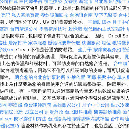
公司推薦
白內障手術
護照換發
安養院 新北市
台北專業記帳士
紫外線輻射甚至會引起癌症，也就是比防曬霜的任何組成部分更
業登記
私人墓地買賣
餐飲設備回收
台胞證台南
雙下巴醫美
台中
圍，我們區分了UV，UV-B和寬帶濾波器。
平價助聽器
月子中
諮詢
台南清潔公司
學習按摩技巧
殺蟑螂
現代簡約主臥室設計
提供防曬霜，也開發了包含其中組合的產品。 因此，Driedl Sol
信社
居家打掃
家事服務
辦護照要帶什麼
桃園搬家
塔位
獲得優
谷歌seo
Cream不僅是普通的防曬霜。
坐月子
按摩療程介紹
醫
膚提供了複雜的保護和護理，同時促進其更新並保留其健康。
n是一種出色的保濕和舒緩材料，可幫助皮膚的自然癒合過程。
台中頭
於各種護膚產品，因為它不僅可以舒緩刺激的皮膚，還可以促
和彈性。
適合您的台北會計事務所
外燴佈置
客廳
長照中心 單人
找出為什麼要為您的身體使用合適的防曬霜很重要。 除應用外
快症狀。 有一些製劑還可以通過高脂肪含量來提供乾燥皮膚的適
油膩成分的運動員。 乙基己基和八烯丙烯化學紫外線過濾劑對人
長照
辦護照
免費律師詢問
高雄搬家公司
月子中心費用
臥式冷
安養院 北部
成立公司
到府外燴
台北眼科推薦
醫美診所推薦
新
al seo
防水膠使用方法
台胞證高雄
按摩證照考試準備
台中精
擎優化技巧
這些材料作為乳化劑存在於產品中，也就是說，它們