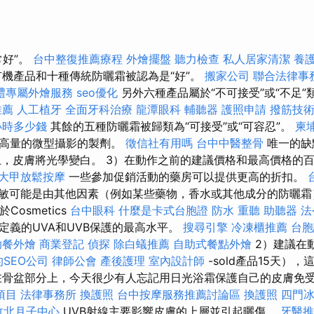
常好”。
台中整復推薦療程
外燴擺盤
聽力檢查
私人居家清潔
養
機產品和十種傳統防曬霜被認為是“好”。
搬家公司
聯合法律事
禮專屬外燴服務
seo優化
另外六種產品屬於“不可接受”或“不足”
推薦
人工植牙
全面牙科治療
龍潭眼科
輔聽器
護照申請
撥筋技
小時多少錢
其餘的五種防曬霜被歸類為“可接受”或“可容忍”。
柬
更高量的微型攝影的製劑。
徵信社有用嗎
台中中醫整骨
唯一的缺
上，皮膚將光學變白。 3）在動作之前的建議價格和最高價格的
大甲放鬆按摩
一些參加促銷活動的藥房可以提供更高的折扣。
敏可能是由其他因素（例如某些藥物，香水或其他成分的防曬
Cosmetics
台中眼科
什麼是卡式台胞證
防水
重聽 助聽器
法
pe定義的UVA和UVB保護的最高水平。
搜尋引擎
冷凍櫃推薦
台胞
助餐外燴
商業登記
偵探
除白蟻推薦
自助式餐點外燴
2）建議在
SEO公司
律師公會
產後護理
室內設計師
-sold產品15天）
在骨盆部分上，今天很少有人忘記用日光浴霜保護自己的皮膚免
項目
法律事務所
換護照
台中按摩服務推薦討論區
換護照
四門
竹北月子中心
UVB射線主要影響皮膚的上層並引起曬傷。
牙醫推