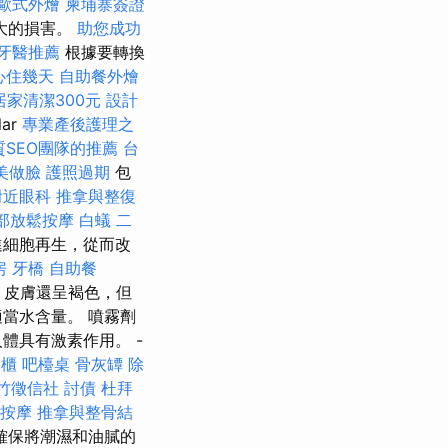
歐式外燴
柬埔寨簽證
大的損害。
助您成功
牙醫推薦
根據要轉換
心住幾天
自助餐外燴
居家清潔300元
設計
ar
專業產後護理之
質SEO團隊的推薦
台
美做臉
護照過期
包
附近眼科
推拿與整復
部放鬆按摩
白蟻
二
進細胞再生，從而改
房
牙橋
自助餐
，皮膚還呈褐色，但
當水含量。 噴霧劑
體具有激素作用。 -
凍櫃
吧檯桌
骨灰罈
除
竹徵信社
討債
杜拜
油按摩
推拿與整骨結
確保將潮濕和油膩的