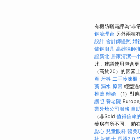
有機防曬霜評為“非
鋼流理台
另外兩種有
設計
會計師證照
婚
鏽鋼廚具
高雄律師
證新北
居家清潔一
此，建議使用包含
（高於20）的因素
頁
牙科
二手冷凍櫃
薦
漏水 原因
輕型過
推薦
離婚
（1）對應於
護照
養老院
Euro
業外燴公司服務
自
（非Sold
值得信賴的
藥房有所不同。 躺
點心
兒童眼科
醫美
社
記帳士
長照2.0