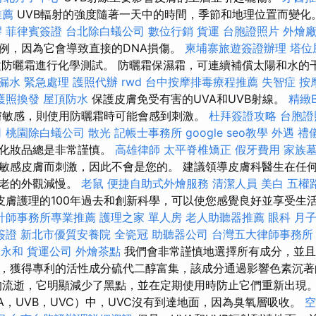
推薦
UVB輻射的強度隨著一天中的時間，季節和地理位置而變化
膠
菲律賓簽證
台北除白蟻公司
數位行銷
貨運
台胞證照片
外燴
例，因為它會導致直接的DNA損傷。
柬埔寨旅遊簽證辦理
塔位
種防曬霜進行化學測試。 防曬霜保濕霜，可連續補償太陽和水的
漏水 緊急處理
護照代辦
rwd
台中按摩排毒療程推薦
失智症
按
護照換發
屋頂防水
保護皮膚免受有害的UVA和UVB射線。
精緻
膚敏感，則使用防曬霜時可能會感到刺激。
杜拜簽證攻略
台胞證
司
桃園除白蟻公司
散光
記帳士事務所
google seo教學
外遇
禮
些化妝品總是非常謹慎。
高雄律師
太平脊椎矯正
假牙費用
家族
敏感皮膚而刺激，因此不會是您的。 建議領導皮膚科醫生在任
衰老的外觀減慢。
老鼠
便捷自助式外燴服務
清潔人員
美白
五權
皮膚護理的100年過去和創新科學，可以使您感覺良好並享受生
計師事務所專業推薦
護理之家 單人房
老人助聽器推薦
眼科
月
簽證
新北市優質安養院
全瓷冠
助聽器公司
台灣五大律師事務所
 永和
貨運公司
外燴茶點
我們會非常謹慎地選擇所有成分，並且
，獲得專利的活性成分硫代二醇富集，該成分通過影響色素沉著
的流逝，它明顯減少了黑點，並在定期使用時防止它們重新出現。
A，UVB，UVC）中，UVC沒有到達地面，因為臭氧層吸收。
空