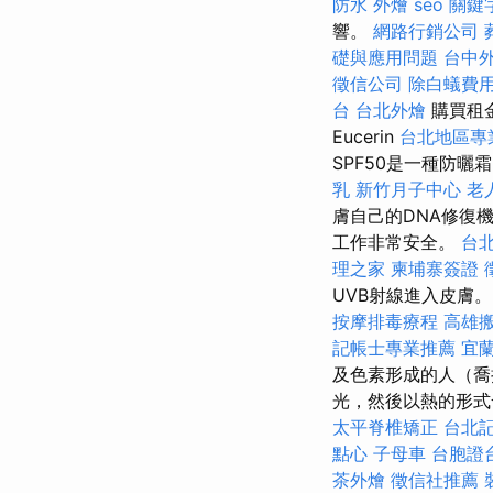
防水
外燴
seo 關鍵
響。
網路行銷公司
礎與應用問題
台中
徵信公司
除白蟻費
台
台北外燴
購買租
Eucerin
台北地區專
SPF50是一種防
乳
新竹月子中心
老
膚自己的DNA修復
工作非常安全。
台
理之家
柬埔寨簽證
UVB射線進入皮膚
按摩排毒療程
高雄
記帳士專業推薦
宜
及色素形成的人（
光，然後以熱的形式
太平脊椎矯正
台北
點心
子母車
台胞證
茶外燴
徵信社推薦