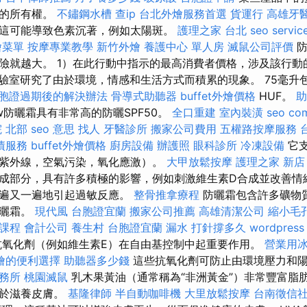
統的所有權。
不鏽鋼水槽
查ip
台北外燴服務首選
貨運行
高雄牙
這可能導致色素沉著，例如太陽斑。
護理之家 台北
seo servic
燴菜單
按摩專業教學
新竹外燴
養護中心 單人房
滅鼠公司評價
防
險就越大。 1）在此行動中指示的最高消費者價格，涉及該行動
y實驗室研究了由於環境，情感和生活方式而積累的現象。 75毫升包
胞證過期後的解決辦法
骨導式助聽器
buffet外燴價格
HUF。
助
hew防曬霜具有非常高的防曬SPF50。
全口重建
室內裝潢
seo co
 北部
seo 意思
找人
牙醫診所
搬家公司費用
五權路按摩服務
債服務
buffet外燴價格
廚房設備
辦護照
眼科診所
冷凍設備
它支
紫外線，空氣污染，氧化應激）。
大甲放鬆按摩
護理之家 新店
成部分，具有許多積極的影響，例如刺激維生素D合成並改善情
一遍又一遍地引起過敏反應。
整骨推拿療程
防曬霜包含許多礦物
防曬霜。
現代風
台胞證宜蘭
搬家公司推薦
高雄清潔公司
縮小毛
照課程
會計公司
養生村
台胞證宜蘭
漏水 打針撐多久
wordpress
氧化劑（例如維生素E）在自由基控制中起重要作用。
營業用
燴的便利選擇
助聽器多少錢
這些抗氧化劑可防止由環境壓力和
務所
桃園滅鼠
乳木果黃油（通常稱為“非洲黃金”）非常豐富脂
助於滋養皮膚。
基隆律師
半自動咖啡機
大里放鬆按摩
台南徵信