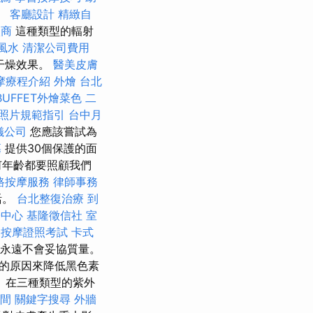
。
客廳設計
精緻自
廠商
這種類型的輻射
風水
清潔公司費用
干燥效果。
醫美皮膚
摩療程介紹
外燴
台北
BUFFET外燴菜色
二
照片規範指引
台中月
儀公司
您應該嘗試為
墓
提供30個保護的面
何年齡都要照顧我們
路按摩服務
律師事務
活。
台北整復治療
到
子中心
基隆徵信社
室
按摩證照考試
卡式
永遠不會妥協質量。
的原因來降低黑色素
 在三種類型的紫外
間
關鍵字搜尋
外牆