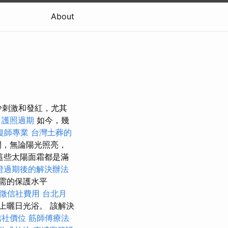
About
炎特性減少刺激和發紅，尤其
護照過期
如今，幾
復師專業
台灣土葬的
間，無論陽光照亮，
這些太陽面霜都是滿
證過期後的解決辦法
需的保護水平
徵信社費用
台北月
上曬日光浴。 該解決
信社價位
筋師傅療法