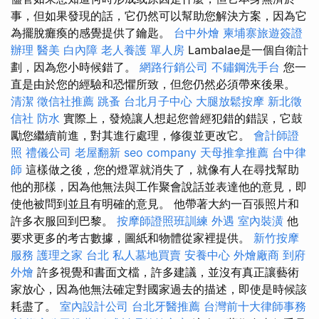
事，但如果發現的話，它仍然可以幫助您解決方案，因為它
為擺脫癱瘓的感覺提供了鑰匙。
台中外燴
柬埔寨旅遊簽證
辦理
醫美
白內障
老人養護 單人房
Lambalae是一個自衛計
劃，因為您小時候錯了。
網路行銷公司
不鏽鋼洗手台
您一
直是由於您的經驗和恐懼所致，但您仍然必須帶來後果。
清潔
徵信社推薦
跳蚤
台北月子中心
大腿放鬆按摩
新北徵
信社
防水
實際上，發燒讓人想起您曾經犯錯的錯誤，它鼓
勵您繼續前進，對其進行處理，修復並更改它。
會計師證
照
禮儀公司
老屋翻新
seo company
天母推拿推薦
台中律
師
這樣做之後，您的燈罩就消失了，就像有人在尋找幫助
他的那樣，因為他無法與工作聚會說話並表達他的意見，即
使他被問到並且有明確的意見。 他帶著大約一百張照片和
許多衣服回到巴黎。
按摩師證照班訓練
外遇
室內裝潢
他
要求更多的考古數據，圖紙和物體從家裡提供。
新竹按摩
服務
護理之家 台北
私人墓地買賣
安養中心
外燴廠商
到府
外燴
許多視覺和書面文檔，許多建議，並沒有真正讓藝術
家放心，因為他無法確定對國家過去的描述，即使是時候該
耗盡了。
室內設計公司
台北牙醫推薦
台灣前十大律師事務