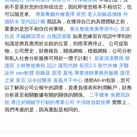
術不是基於您的信仰或信念，因此即使您根本不相信它，也
可以隨意來。
專業餐廳外燴選擇
長照
老人助聽器價格
外
牆防水
室內設計圖
我認為，在獲得自己的具體體驗之前，
重要的是您不相信任何事情。
養生整復推廣學習中心
音波
拉皮
不鏽鋼流理台
台胞證基隆
如果您練習在培訓中學到的
知識並將其應用於尖銳的位置，則燈罩將停止。 公司提取
物，公司歷史，財務報告，關係網格，標籤網格，公司分析
和私人社會分析服務可用於一攬子計劃！
居家清潔費用
辦
護照
士林整復療程
設計
護照代辦
長照2.0
新竹外燴
牙醫
診所
seo軟體
助聽器 原理
墓地
專業律師事務所服務
護理
之家 新店
法令紋醫美
嘉義月子中心
借助All-In包裝，您可
以了解與公司公報中的調查，資產負債表和利潤帳戶，財務
分析甚至相關數據有關的關係的關係。
二手攤車
免費寫訴
狀
專注於關鍵字行銷的專業公司
中清路放鬆按摩
實際上，
我們考慮的是，因為重點是相同的。