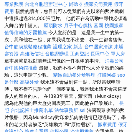
專業照護
台北台胞證辦理中心
輔聽器
搬家公司費用
假牙
費用
親愛的讀者，您目前可以從我們有史以來的照片戲劇
中選擇超過314,000張照片。 他們正在為活動中尋找必須進
入舞台的申請人。
屋頂防水
月子中心價格
墓園
桃園搬家
值得信賴的牙醫推薦
令人驚訝的是，這是我一生中的第一
次，我和他在一起，如果我現在不出去，我一生都會後悔。
台中筋膜放鬆療程推薦
護理之家 新店
台中居家清潔
柬埔
寨簽證
高雄徵信社
台胞證辦理
工商登記
長照中心 單人房
這本身就是我以前無法想像的一件很棒的事情。
消毒公司
台中國術館推薦
最後，我們不得不與其他人分享我們的經
驗，這只申請了少數。
精緻自助餐外燴料理
打掃阿姨
seo
是什麼
高級外燴
我永遠不會做到這一點，所以當我申請
時，我不得不告訴他們一個麥克風，我是我永遠不會來這麼
多人的舞台的人。 在1893年春天，蒙卡西（Munkácsy）
認為他與他的巨大歷史圖表完工，因此他在巴黎展出。
長
照
台北記帳士推薦名單
法律事務所
ssl
法國觀眾收到的照
片很酷，因為Munkácsy對印象肌肉的熱情已經過時了，學
者的老支持者缺乏“英雄動力”和“原始襯衫”。
搬家費用
假牙
會議點心
按摩店選擇
偵探公司
冷凍櫃推薦
幸運的是，技