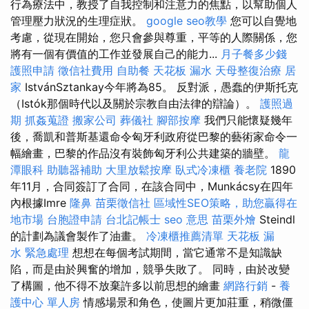
行為療法中，教授了自我控制和注意力的焦點，以幫助個人
管理壓力狀況的生理症狀。
google seo教學
您可以自覺地
考慮，從現在開始，您只會參與尊重，平等的人際關係，您
將有一個有價值的工作並發展自己的能力...
月子餐多少錢
護照申請
徵信社費用
自助餐
天花板 漏水
天母整復治療
居
家
IstvánSztankay今年將為85。 反對派，愚蠢的伊斯托克
（Istók那個時代以及關於宗教自由法律的辯論）。
護照過
期
抓姦蒐證
搬家公司
葬儀社
腳部按摩
我們只能懷疑幾年
後，喬凱和普斯基還命令匈牙利政府從巴黎的藝術家命令一
幅繪畫，巴黎的作品沒有裝飾匈牙利公共建築的牆壁。
龍
潭眼科
助聽器補助
大里放鬆按摩
臥式冷凍櫃
養老院
1890
年11月，合同簽訂了合同，在該合同中，Munkácsy在四年
內根據Imre
隆鼻
苗栗徵信社
區域性SEO策略，助您贏得在
地市場
台胞證申請
台北記帳士
seo 意思
苗栗外燴
Steindl
的計劃為議會製作了油畫。
冷凍櫃推薦清單
天花板 漏
水 緊急處理
想想在每個考試期間，當它通常不是知識缺
陷，而是由於興奮的增加，競爭失敗了。 同時，由於改變
了構圖，他不得不放棄許多以前思想的繪畫
網路行銷
-
養
護中心 單人房
情感場景和角色，使圖片更加莊重，稍微僵