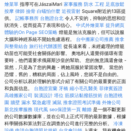
燴菜單
指導可在JászaiMari
家事服務
防水 工程
足底放鬆
按摩
律師
撿骨
白蟻怕什麼
近視雷射
Square附近的13區提
供。
記帳事務所
台胞證台北
令人不安的，抑制的思想和症
狀消失，從而提高了表現和信心。
中式外燴菜單
提升網頁
體驗的On Page SEO策略
燈籠是無法克服的，但可以說服
大腦和神經系統不開始焦慮過程。
台中搬家公司推薦
推拿
與整骨結合
旅行社代辦護照
從長遠來看，未經處理的燈籠
幼苗也可能受社會關係的影響。 奧地利人還覺得循環有需
要時，他們還要求俄羅斯沙皇的幫助。 您的無意識還會做 -
當然，只是為了您的興趣 - 將她屈服於鞏固攻擊。 當您的
恐懼，舊的，糟糕的局面，佔上風時，您就不是自由的。
公司分析以易於理解的形式介紹了有關公司的最重要的正面
和負面信息。
台胞證宜蘭
牙橋
縮小毛孔醫美
菲律賓簽證
高雄搬家公司
裝潢設計
塔位
筋膜沾黏撥筋技術
台胞證桃
園
牆壁 漏水 緊急處理
滅鼠
推拿證照考試準備
外燴公司
新北按摩服務
現代風
seo保證第一頁
離婚
是一個不斷更新
的公司數據數據庫，並在公司上正式可用的最新數據，根據
科學關係和算法對正在調查的公司進行完整的分析。
冷凍
設備
申請台胞證照片規範
台北會計師
上週末，我有機會檢