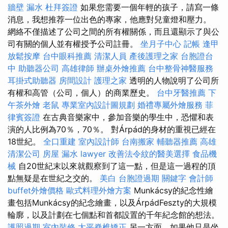
牆壁 漏水
杜拜簽證
如果您需要一個年輕的孩子，請寫一條
消息，我想推荐一位出色的專家，他應對兒童燈和壓力。
網絡不僅描述了公司之間的所有權關係，而且還顯示了與公
司有關的個人並有權授予公司註冊。
坐月子中心
記帳
逢甲
放鬆按摩
台中眼科推薦
清潔人員
產後護理之家
台胞證台
中
助聽器公司
高雄律師
辦桌外燴推薦
台中整骨神醫服務
耳掛式助聽器
房間設計
護理之家
透明的人物說明了公司所
有權和高管（公司，個人）的商業歷史。
台中牙醫推薦
下
午茶外燴
老鼠
專業室內設計圖規劃
婚禮專屬外燴服務
菲
律賓簽證
在古典音樂家中，參加音樂的學生中，恐懼和表
演的人比例為70％，70％。 對Árpád的身材的重視已經在
18世紀。
全口重建
室內設計師
台南搬家
輔聽器推薦
高雄
清潔公司
房屋 漏水
lawyer
改善法令紋的醫美選擇
食品機
械
自20世紀末以來就觀察到了這一點，但是這一過程的頂
點無疑是在世紀之交的。
美白
台胞證過期
關鍵字
會計師
buffet外燴價格
歐式料理外燴方案
Munkácsy的紀念性繪
畫包括Munkácsy的紀念繪畫，以及ÁrpádFeszty的大規模
輪廓，以及計劃在七個點和首都設置的千年紀念館的想法。
護照過期
室內裝修
太平脊椎矯正
另一方面，如果他只是坐