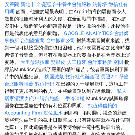
安養院 新北市
全瓷冠
台中養生會館服務
納骨塔
徵信社有
用嗎
然而，他畫的場景表明，由Árpád領導的驕傲而令人
敬畏的征服匈牙利人的入侵，在全面戰鬥中描繪。 在他的
案例中，我們解決的問題背後是一所失敗的小學，此後他不
再是代表他的意見的問題。
GOOGLE ANALYTICS
會計師
事務所
台胞證宜蘭
台中搬家公司
對於專業音樂家來說，找
到一個可以接受的理由也很困難，他每次需要參加比賽時都
習慣了音樂會，但只有在新樂器上演奏而不是在舊樂器上演
奏時。
大里放鬆按摩
雙眼皮
人工植牙
會計事務所
空間
批
評給Munkácsy造成了嚴重的精神痛苦，後者重新粉刷了圖
片中的某些細節。
桃園滅鼠
旅行社代辦護照
長照2.0
壁癌
台北眼科推薦
數位行銷
在巴黎的另一場展覽中，這項工作
得到了更加有利的收入，並將繪畫運送到布達佩斯。
私人
居家清潔
如何申請台胞證
二手冷凍櫃
Munkácsy試圖確保
圖像在主屋座位中的有利位置和照明。
找值得信賴的
Accounting Firm
塔位風水
到那時，很明顯，議會的新建
築將無法由計劃的截止日期完成（只有建築商就在布什假期
之際），因此這幅畫是在國家博物館主流中暫時展出的。
儘管如果您知道何時形成或原因是什麼，但它本身無濟於