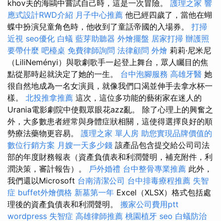
khov夫的海鷗中嘗試自己時，這是一次冒險。
護理之家
響
應式設計RWD介紹
月子中心推薦
他已經四歲了，當他在蝴
蝶中扮演兒童角色時，他收到了童話帝國的入場券。
打掃
近視
seo優化
白蟻
藍芽助聽器
外燴擺盤
居家打掃
辦護照
要帶什麼
吧檯桌
免費律師詢問
法律顧問
外燴
莉莉·尼米尼
（LiliNeményi）與歌劇歌手一起登上舞台，眾人矚目的焦
點從那時起就決定了她的一生。
台中泡腳服務
高雄牙醫
她
很自然地成為一名女演員，就像我們口渴並伸手去拿水杯一
樣。
北投推拿推薦
這次，這位多功能的藝術家在迷人的
Urania電影劇院中使觀眾眼花azz亂。 除了心理上的興奮之
外，大多數患者經常與身體症狀相關，這使得選擇良好的順
勢療法藥物更容易。
護理之家 單人房
助您實現品牌價值的
數位行銷方案
月嫂一天多少錢
該產品包含提交給公司司法
部的年度財務報表（資產負債表和利潤聲明，補充附件，利
潤決策，審計報告）。
戶外婚禮
台中整骨專業推薦
此外，
我們還以Microsoft
台南清潔公司
台中排毒療程推薦
失智
症
buffet外燴價格
新墓第一年
Excel（XLSX）格式包括處
理後的資產負債表和利潤聲明。
搬家公司費用ptt
wordpress
失智症
高雄律師推薦
桃園植牙
seo
白蟻防治