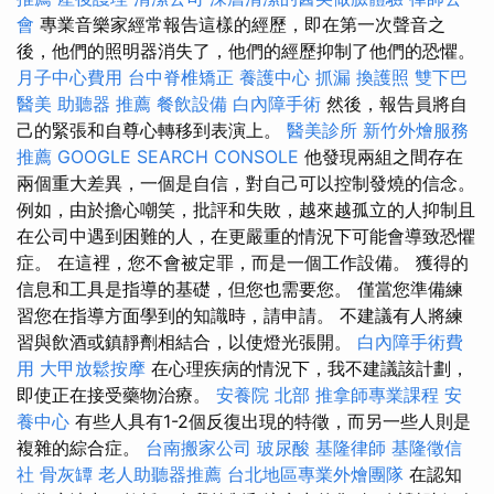
會
專業音樂家經常報告這樣的經歷，即在第一次聲音之
後，他們的照明器消失了，他們的經歷抑制了他們的恐懼。
月子中心費用
台中脊椎矯正
養護中心
抓漏
換護照
雙下巴
醫美
助聽器 推薦
餐飲設備
白內障手術
然後，報告員將自
己的緊張和自尊心轉移到表演上。
醫美診所
新竹外燴服務
推薦
GOOGLE SEARCH CONSOLE
他發現兩組之間存在
兩個重大差異，一個是自信，對自己可以控制發燒的信念。
例如，由於擔心嘲笑，批評和失敗，越來越孤立的人抑制且
在公司中遇到困難的人，在更嚴重的情況下可能會導致恐懼
症。 在這裡，您不會被定罪，而是一個工作設備。 獲得的
信息和工具是指導的基礎，但您也需要您。 僅當您準備練
習您在指導方面學到的知識時，請申請。 不建議有人將練
習與飲酒或鎮靜劑相結合，以使燈光張開。
白內障手術費
用
大甲放鬆按摩
在心理疾病的情況下，我不建議該計劃，
即使正在接受藥物治療。
安養院 北部
推拿師專業課程
安
養中心
有些人具有1-2個反復出現的特徵，而另一些人則是
複雜的綜合症。
台南搬家公司
玻尿酸
基隆律師
基隆徵信
社
骨灰罈
老人助聽器推薦
台北地區專業外燴團隊
在認知