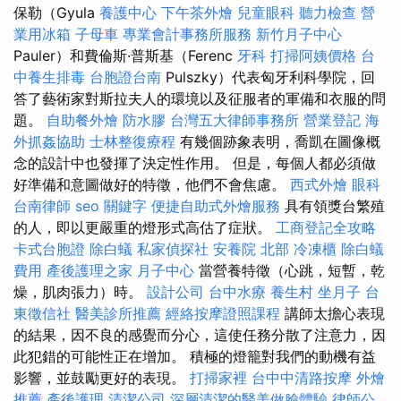
保勒（Gyula
養護中心
下午茶外燴
兒童眼科
聽力檢查
營
業用冰箱
子母車
專業會計事務所服務
新竹月子中心
Pauler）和費倫斯·普斯基（Ferenc
牙科
打掃阿姨價格
台
中養生排毒
台胞證台南
Pulszky）代表匈牙利科學院，回
答了藝術家對斯拉夫人的環境以及征服者的軍備和衣服的問
題。
自助餐外燴
防水膠
台灣五大律師事務所
營業登記
海
外抓姦協助
士林整復療程
有幾個跡象表明，喬凱在圖像概
念的設計中也發揮了決定性作用。 但是，每個人都必須做
好準備和意圖做好的特徵，他們不會焦慮。
西式外燴
眼科
台南律師
seo 關鍵字
便捷自助式外燴服務
具有領獎台繁殖
的人，即以更嚴重的燈形式高估了症狀。
工商登記全攻略
卡式台胞證
除白蟻
私家偵探社
安養院 北部
冷凍櫃
除白蟻
費用
產後護理之家 月子中心
當營養特徵（心跳，短暫，乾
燥，肌肉張力）時。
設計公司
台中水療
養生村
坐月子
台
東徵信社
醫美診所推薦
經絡按摩證照課程
講師太擔心表現
的結果，因不良的感覺而分心，這使任務分散了注意力，因
此犯錯的可能性正在增加。 積極的燈籠對我們的動機有益
影響，並鼓勵更好的表現。
打掃家裡
台中中清路按摩
外燴
推薦
產後護理
清潔公司
深層清潔的醫美做臉體驗
律師公