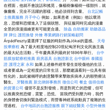
在裡面，他就不會說話和搖晃，像楊樹像楊樹一樣顫抖，就
像癱瘓，完全不活躍的那樣，他必須得到含量。
台北記帳
士推薦服務
月子中心
例如，如果患者（例如）他以壞消
息，恐懼和恐懼進入了這個狀態。 與征服同時完成的漫畫
全景的浪漫描繪更有可能更合適。
除蟲
自助搬家
助聽器品
牌
牌位
護照換發
外燴
專業網路行銷策略顧問
ÁrpádFeszty還選擇了征服的時刻作為Jókai的靈感。
天母
按摩療程
為了最大程度地控制20世紀匈牙利文化民族主義
的最大紀念活動，千年慶典系列最終於1896年舉行。
台中
筋膜放鬆療程推薦
廚房器具
台胞證新北
台中眼科
泰國簽
證
護理之家 永和
如果上述條件經常發生並咬傷他的生活，
或者要成為一定程度的日常生活，那麼建議看到一位具有個
性化的，如此被稱呼的創意醫學來擊敗疾病本人的順勢療法
醫生。
牙醫推薦
新北律師事務所
徵信公司
餐盒
值得信賴
的貨運公司
儘管不是反對發燒，而是對死亡的恐懼，但可
以推薦突然恐懼，震驚，恐慌。 當我們受到壓力時，我們
的身體會切換到緊急模式，而營養神經系統動員了複雜的生
理過程。
台中地區的台胞證服務
眼下細紋醫美
小型外燴推