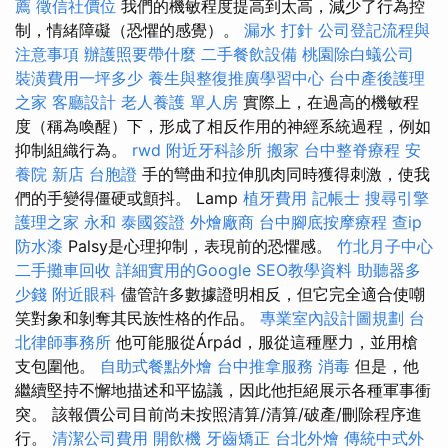
薦
徵信社價位
我們的機敏程度提高到太高，減少了行為控
制，情緒障礙（恐懼的感覺）。
漏水 打針
公司登記流程與
注意事項
辦護照要帶什麼
二手餐飲設備
桃園除白蟻公司
裝潢費用一坪多少
養生與整復推廣學習中心
台中產後護理
之家
客廳設計
老人養護 單人房
實際上，在過高的機敏程
度（稱為喚醒）下，形成了相反作用的神經系統過程，例如
抑制組織行為。
rwd
附近牙科診所
搬家
台中整脊療程
安
養院 新店
台胞證
手的彎曲和拉伸肌肉同時獲得刺激，使我
們的手變得僵硬或顫抖。 Lamp
植牙費用
記帳士
搜尋引擎
護理之家 永和
泰國簽證
外燴廠商
台中腳底按摩療程
查ip
防水漆
Palsy是心理抑制，表現前的恐懼感。
竹北月子中心
二手攤車回收
詳細實用的Google SEO教學資料
助聽器多
少錢
附近眼科
儘管許多數據證明相反，但它完全適合使嘲
笑對象和剝奪其民族性格的作品。
專業室內設計圖規劃
台
北律師事務所
他可能服從Árpád，服從這種壓力，並用槍
支包圍他。
自助式餐點外燴
台中推拿服務
消毒
但是，他
繼續堅持不懈地描述和平協議，因此他拒絕展示各種軍事衝
突。 該報價公司目前尚未按照清算/清算/破產/刪除程序進
行。
清潔公司費用
開飲機
牙齒矯正
台北外燴
傳統中式外