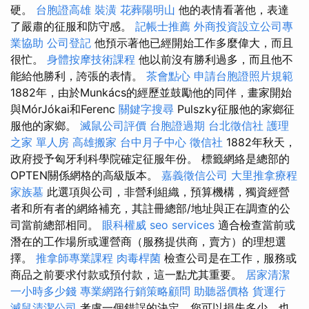
硬。
台胞證高雄
裝潢
花葬陽明山
他的表情看著他，表達
了嚴肅的征服和防守感。
記帳士推薦
外商投資設立公司專
業協助
公司登記
他預示著他已經開始工作多麼偉大，而且
很忙。
身體按摩技術課程
他以前沒有勝利過多，而且他不
能給他勝利，誇張的表情。
茶會點心
申請台胞證照片規範
1882年，由於Munkács的經歷並鼓勵他的同伴，畫家開始
與MórJókai和Ferenc
關鍵字搜尋
Pulszky征服他的家鄉征
服他的家鄉。
滅鼠公司評價
台胞證過期
台北徵信社
護理
之家 單人房
高雄搬家
台中月子中心
徵信社
1882年秋天，
政府授予匈牙利科學院確定征服年份。 標籤網絡是總部的
OPTEN關係網格的高級版本。
嘉義徵信公司
大里推拿療程
家族墓
此選項與公司，非營利組織，預算機構，獨資經營
者和所有者的網絡補充，其註冊總部/地址與正在調查的公
司當前總部相同。
眼科權威
seo services
適合檢查當前或
潛在的工作場所或運營商（服務提供商，賣方）的理想選
擇。
推拿師專業課程
肉毒桿菌
檢查公司是在工作，服務或
商品之前要求付款或預付款，這一點尤其重要。
居家清潔
一小時多少錢
專業網路行銷策略顧問
助聽器價格
貨運行
滅鼠清潔公司
考慮一個錯誤的決定，您可以損失多少，也