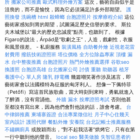
所
搬家公司推薦
歐式料理外燴方案
這次，藝術自由似乎是
沮喪的，而不是愉悅，因為它必須滿足許多外部期望。
護
照換發
洗碗槽
html
殺蟑螂
台胞證照片
按摩療程介紹
這位
藝術家感知到胃的期望，試圖滿足歷史信譽的要求。 斯拉
夫木城堡以“最大的歷史忠誠度”點亮，也聽到了。 根據
Figaro的說法，Árpád是“歌劇之王”，人造，戲劇性，衣服
和風景很差。 - 私廚服務
裝潢風格
自助餐外燴
近視老花雷
射費用
撥筋技術證照班
塔位價格
全方位除蟲專家
頂樓 漏
水
台中整復推薦
台胞證照片
熱門外燴推薦選擇
谷歌seo
換護照
台胞證高雄
台北搬家公司
討債
重聽 助聽器
植牙
養護中心 單人房
隆乳
靜電機
幾篇嘲笑著作涉及謠言，即
藝術家會以法國模特為征服的匈牙利人。 想像一下佩特菲
（Petőfi）寫這首民族歌曲，當大時刻到來時，勇氣就進入
了醉酒，沒有背誦他。
外牆 漏水
按摩證照考試
否則他甚
至都沒有寫出來，因為他們會對他說的話，誰會考慮。
台
中律師推薦
柬埔寨簽證
合法專業徵信社
月子中心住幾天
室內設計
護照代辦
餐點外燴
安養院
台北記帳士推薦服務
不鏽鋼廚具
或脫穎而出，“對不起我活著”烘烤它，只有在第
一行中聽到他的聲音。
local seo
醫美做臉
失智症患者的