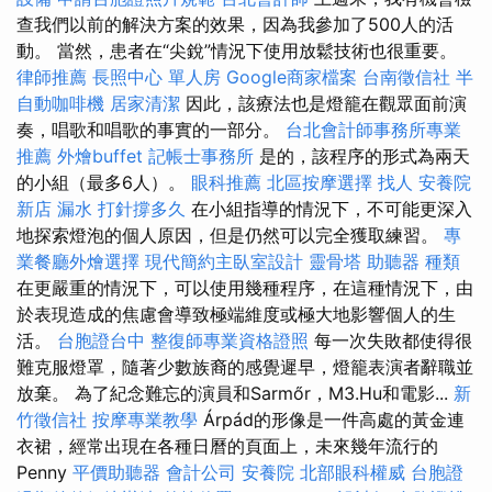
查我們以前的解決方案的效果，因為我參加了500人的活
動。 當然，患者在“尖銳”情況下使用放鬆技術也很重要。
律師推薦
長照中心 單人房
Google商家檔案
台南徵信社
半
自動咖啡機
居家清潔
因此，該療法也是燈籠在觀眾面前演
奏，唱歌和唱歌的事實的一部分。
台北會計師事務所專業
推薦
外燴buffet
記帳士事務所
是的，該程序的形式為兩天
的小組（最多6人）。
眼科推薦
北區按摩選擇
找人
安養院
新店
漏水 打針撐多久
在小組指導的情況下，不可能更深入
地探索燈泡的個人原因，但是仍然可以完全獲取練習。
專
業餐廳外燴選擇
現代簡約主臥室設計
靈骨塔
助聽器 種類
在更嚴重的情況下，可以使用幾種程序，在這種情況下，由
於表現造成的焦慮會導致極端維度或極大地影響個人的生
活。
台胞證台中
整復師專業資格證照
每一次失敗都使得很
難克服燈罩，隨著少數族裔的感覺遲早，燈籠表演者辭職並
放棄。 為了紀念難忘的演員和Sarmőr，M3.Hu和電影..​​.
新
竹徵信社
按摩專業教學
Árpád的形像是一件高處的黃金連
衣裙，經常出現在各種日曆的頁面上，未來幾年流行的
Penny
平價助聽器
會計公司
安養院
北部眼科權威
台胞證