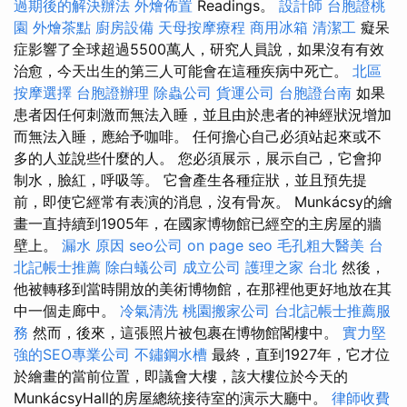
過期後的解決辦法
外燴佈置
Readings。
設計師
台胞證桃
園
外燴茶點
廚房設備
天母按摩療程
商用冰箱
清潔工
癡呆
症影響了全球超過5500萬人，研究人員說，如果沒有有效
治愈，今天出生的第三人可能會在這種疾病中死亡。
北區
按摩選擇
台胞證辦理
除蟲公司
貨運公司
台胞證台南
如果
患者因任何刺激而無法入睡，並且由於患者的神經狀況增加
而無法入睡，應給予咖啡。 任何擔心自己必須站起來或不
多的人並說些什麼的人。 您必須展示，展示自己，它會抑
制水，臉紅，呼吸等。 它會產生各種症狀，並且預先提
前，即使它經常有表演的消息，沒有骨灰。 Munkácsy的繪
畫一直持續到1905年，在國家博物館已經空的主房屋的牆
壁上。
漏水 原因
seo公司
on page seo
毛孔粗大醫美
台
北記帳士推薦
除白蟻公司
成立公司
護理之家 台北
然後，
他被轉移到當時開放的美術博物館，在那裡他更好地放在其
中一個走廊中。
冷氣清洗
桃園搬家公司
台北記帳士推薦服
務
然而，後來，這張照片被包裹在博物館閣樓中。
實力堅
強的SEO專業公司
不鏽鋼水槽
最終，直到1927年，它才位
於繪畫的當前位置，即議會大樓，該大樓位於今天的
MunkácsyHall的房屋總統接待室的演示大廳中。
律師收費