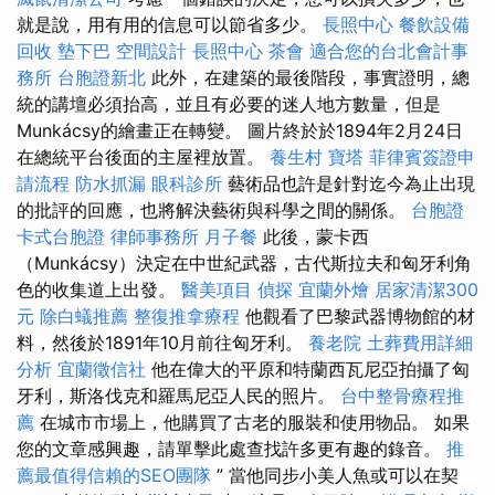
就是說，用有用的信息可以節省多少。
長照中心
餐飲設備
回收
墊下巴
空間設計
長照中心
茶會
適合您的台北會計事
務所
台胞證新北
此外，在建築的最後階段，事實證明，總
統的講壇必須抬高，並且有必要的迷人地方數量，但是
Munkácsy的繪畫正在轉變。 圖片終於於1894年2月24日
在總統平台後面的主屋裡放置。
養生村
寶塔
菲律賓簽證申
請流程
防水抓漏
眼科診所
藝術品也許是針對迄今為止出現
的批評的回應，也將解決藝術與科學之間的關係。
台胞證
卡式台胞證
律師事務所
月子餐
此後，蒙卡西
（Munkácsy）決定在中世紀武器，古代斯拉夫和匈牙利角
色的收集道上出發。
醫美項目
偵探
宜蘭外燴
居家清潔300
元
除白蟻推薦
整復推拿療程
他觀看了巴黎武器博物館的材
料，然後於1891年10月前往匈牙利。
養老院
土葬費用詳細
分析
宜蘭徵信社
他在偉大的平原和特蘭西瓦尼亞拍攝了匈
牙利，斯洛伐克和羅馬尼亞人民的照片。
台中整骨療程推
薦
在城市市場上，他購買了古老的服裝和使用物品。 如果
您的文章感興趣，請單擊此處查找許多更有趣的錄音。
推
薦最值得信賴的SEO團隊
” 當他同步小美人魚或可以在契